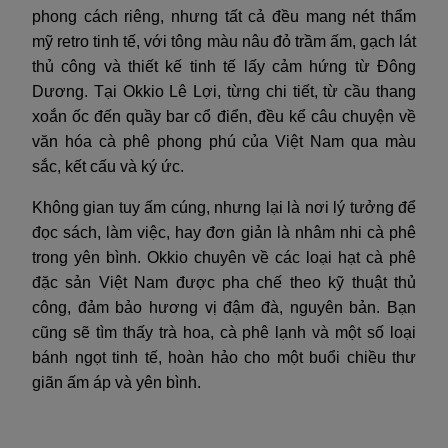
phong cách riêng, nhưng tất cả đều mang nét thẩm
mỹ retro tinh tế, với tông màu nâu đỏ trầm ấm, gạch lát
thủ công và thiết kế tinh tế lấy cảm hứng từ Đông
Dương. Tại Okkio Lê Lợi, từng chi tiết, từ cầu thang
xoắn ốc đến quầy bar cổ điển, đều kể câu chuyện về
văn hóa cà phê phong phú của Việt Nam qua màu
sắc, kết cấu và ký ức.
Không gian tuy ấm cúng, nhưng lại là nơi lý tưởng để
đọc sách, làm việc, hay đơn giản là nhâm nhi cà phê
trong yên bình. Okkio chuyên về các loại hạt cà phê
đặc sản Việt Nam được pha chế theo kỹ thuật thủ
công, đảm bảo hương vị đậm đà, nguyên bản. Bạn
cũng sẽ tìm thấy trà hoa, cà phê lạnh và một số loại
bánh ngọt tinh tế, hoàn hảo cho một buổi chiều thư
giãn ấm áp và yên bình.