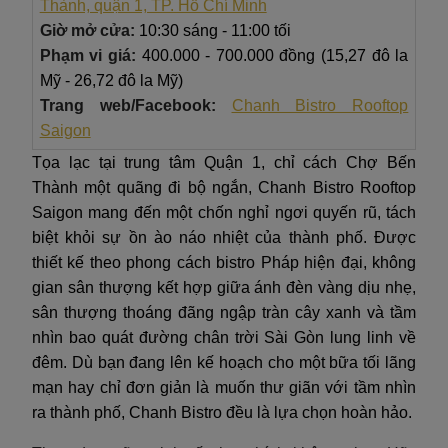
Thành, quận 1, TP. Hồ Chí Minh
Giờ mở cửa:
10:30 sáng - 11:00 tối
Phạm vi giá:
400.000 - 700.000 đồng (15,27 đô la
Mỹ - 26,72 đô la Mỹ)
Trang web/Facebook:
Chanh Bistro Rooftop
Saigon
Tọa lạc tại trung tâm Quận 1, chỉ cách Chợ Bến
Thành một quãng đi bộ ngắn, Chanh Bistro Rooftop
Saigon mang đến một chốn nghỉ ngơi quyến rũ, tách
biệt khỏi sự ồn ào náo nhiệt của thành phố. Được
thiết kế theo phong cách bistro Pháp hiện đại, không
gian sân thượng kết hợp giữa ánh đèn vàng dịu nhẹ,
sân thượng thoáng đãng ngập tràn cây xanh và tầm
nhìn bao quát đường chân trời Sài Gòn lung linh về
đêm. Dù bạn đang lên kế hoạch cho một bữa tối lãng
mạn hay chỉ đơn giản là muốn thư giãn với tầm nhìn
ra thành phố, Chanh Bistro đều là lựa chọn hoàn hảo.