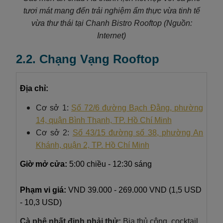
tươi mát mang đến trải nghiệm ẩm thực vừa tinh tế
vừa thư thái tại Chanh Bistro Rooftop (Nguồn:
Internet)
2.2. Chạng Vạng Rooftop
Địa chỉ:
Cơ sở 1:
Số 72/6 đường Bạch Đằng, phường
14, quận Bình Thạnh, TP. Hồ Chí Minh
Cơ sở 2:
Số 43/15 đường số 38, phường An
Khánh, quận 2, TP. Hồ Chí Minh
Giờ mở cửa:
5:00 chiều - 12:30 sáng
Phạm vi giá:
VND
39.000 - 269.000 VND (1,5 USD
- 10,3 USD)
Cà phê nhất định phải thử:
Bia thủ công, cocktail