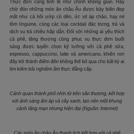
Thực đơn cũng tinh tế như chính không gian. Hãy
chờ đón những món ăn châu Âu được bày biện đẹp
mắt như cá hồi ướp củ dền, ức vịt áp chảo, hay mì
tôm linguine, cùng các loại cocktail đặc trưng, trà và
dịch vụ trà chiều hấp dẫn. Đối với những ai yêu thích
cà phê, tầng thượng cũng phục vụ thực đơn buổi
sáng được tuyển chọn kỹ lưỡng với cà phê sữa,
espresso, cappuccino, latte và americano, khiến nơi
đây trở thành điểm đến không thể bỏ qua cho bất kỳ ai
tìm kiếm trải nghiệm ẩm thực đẳng cấp.
Cảnh quan thành phố nhìn từ trên sân thượng, kết hợp
với ánh sáng ấm áp và cây xanh, tạo nên một khung
cảnh lãng mạn nhưng hiện đại (Nguồn: Internet)
Các món ăn châu Âu thanh lịch kết hợp với cà phê