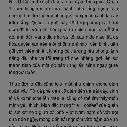
R.E.U.Coffee là một chốn ẩn náu yên bình giữa Quận
1, nơi tiếng ồn ào của thành phố lắng đọng sau
những bức tường rêu phong và tông màu xanh lá cây
trầm lắng. Quán cà phê này kết hợp phong cách tối
giản đô thị với nét chấm phá tự nhiên: nội thất gỗ ấm
áp, ánh đèn vàng dịu nhẹ và kết cấu mộc mạc, tất cả
hòa quyện tạo nên một chốn nghỉ ngơi yên bình, gần
gũi với thiên nhiên. Những bức tường rêu phong, ánh
nắng dịu nhẹ và lối trang trí nhẹ nhàng gợi lên sự
thanh bình của một ốc đảo rừng ẩn mình ngay giữa
lòng Sài Gòn.
Thực đơn ở đây cũng tươi mát như chính không gian
quán vậy. Từ cà phê đen cổ điển đến trà trái cây, sinh
tố và kombucha lên men, ai cũng có thể tìm thấy món
mình yêu thích. Món đặc trưng “r e u coffee” của quán
là sự kết hợp giữa cà phê Việt Nam đậm đà với bọt
sữa béo ngậy, mang đến trải nghiệm vừa đậm đà vừa
cân bằng. Nếu muốn tìm một món nhẹ nhàng hơn,