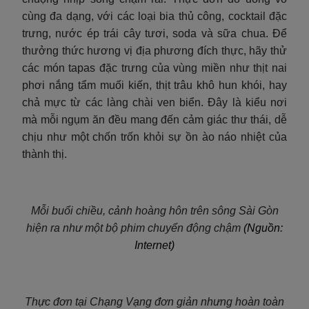
cùng đa dạng, với các loại bia thủ công, cocktail đặc
trưng, nước ép trái cây tươi, soda và sữa chua. Để
thưởng thức hương vị địa phương đích thực, hãy thử
các món tapas đặc trưng của vùng miền như thịt nai
phơi nắng tẩm muối kiến, thịt trâu khô hun khói, hay
chả mực từ các làng chài ven biển. Đây là kiểu nơi
mà mỗi ngụm ăn đều mang đến cảm giác thư thái, dễ
chịu như một chốn trốn khỏi sự ồn ào náo nhiệt của
thành thị.
Mỗi buổi chiều, cảnh hoàng hôn trên sông Sài Gòn
hiện ra như một bộ phim chuyển động chậm
(Nguồn:
Internet)
Thực đơn tại Chạng Vạng đơn giản nhưng hoàn toàn