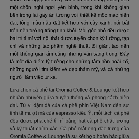
một chốn nghỉ ngơi yên bình, trong khi không gian
bên trong lại gây ấn tượng với thiết kế mộc mạc hiện
đại, tông màu nâu đất kết hợp với cây xanh, nổi bật
trên nền tường trắng tinh khôi. Mỗi góc nhỏ đều được
bài trí tỉ mỉ với nội thất được tuyển chọn kỹ lưỡng, tạp
chí và những tác phẩm nghệ thuật tối giản, tạo nên
một không gian ấm cúng nhưng vẫn sang trọng. Đây
là một địa điểm lý tưởng cho những tâm hồn hoài cổ,
những người tìm kiếm vẻ đẹp thẩm mỹ, và cả những
người làm việc từ xa.
Lựa chọn cà phê tại Oromia Coffee & Lounge kết hợp
nhuần nhuyễn giữa truyền thống và phong cách hiện
đại. Từ vị đậm đà của cà phê phin Việt Nam đến sự
tinh tế mượt mà của espresso kiểu Ý, mỗi tách cà phê
đều được pha chế tỉ mỉ bằng hạt cà phê chất lượng
và kỹ thuật chính xác. Cà phê mật ong đặc trưng của
Oromia Coffee & Lounge là sự kết hợp hoàn hảo giữa