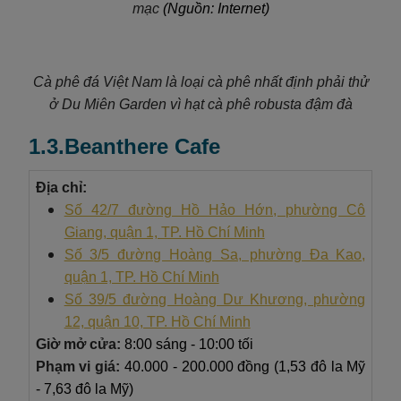
mạc
(Nguồn: Internet)
Cà phê đá Việt Nam là loại cà phê nhất định phải thử
ở Du Miên Garden vì hạt cà phê robusta đậm đà
1.3.Beanthere Cafe
Địa chỉ:
Số 42/7 đường Hồ Hảo Hớn, phường Cô
Giang, quận 1, TP. Hồ Chí Minh
Số 3/5 đường Hoàng Sa, phường Đa Kao,
quận 1, TP. Hồ Chí Minh
Số 39/5 đường Hoàng Dư Khương, phường
12, quận 10, TP. Hồ Chí Minh
Giờ mở cửa:
8:00 sáng - 10:00 tối
Phạm vi giá:
40.000 - 200.000 đồng (1,53 đô la Mỹ
- 7,63 đô la Mỹ)