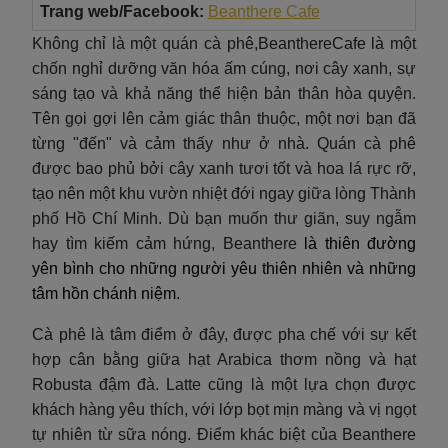
Trang web/Facebook:
Beanthere
Cafe
Không chỉ là một quán cà phê,BeanthereCafe là một
chốn nghỉ dưỡng văn hóa ấm cúng, nơi cây xanh, sự
sáng tạo và khả năng thể hiện bản thân hòa quyện.
Tên gọi gợi lên cảm giác thân thuộc, một nơi bạn đã
từng "đến" và cảm thấy như ở nhà. Quán cà phê
được bao phủ bởi cây xanh tươi tốt và hoa lá rực rỡ,
tạo nên một khu vườn nhiệt đới ngay giữa lòng Thành
phố Hồ Chí Minh. Dù bạn muốn thư giãn, suy ngẫm
hay tìm kiếm cảm hứng, Beanthere
là thiên đường
yên bình cho những người yêu thiên nhiên và những
tâm hồn chánh niệm.
Cà phê là tâm điểm ở đây, được pha chế với sự kết
hợp cân bằng giữa hạt Arabica thơm nồng và hạt
Robusta đậm đà. Latte cũng là một lựa chọn được
khách hàng yêu thích, với lớp bọt mịn màng và vị ngọt
tự nhiên từ sữa nóng. Điểm khác biệt của Beanthere