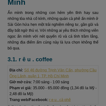
Minh
Ẩn mình trong những con hẻm yên tĩnh hay sau
những tòa nhà cổ kính, những quán cà phê ẩn mình ở
Sài Gòn hứa hẹn một trải nghiệm riêng tư, gần gũi và
đầy bất ngờ thú vị. Với những ai yêu thích những viên
ngọc ẩn mình với nét quyến rũ và cá tính trầm lắng,
những địa điểm ấm cúng này là lựa chọn không thể
bỏ qua.
3.1. r ê u . coffee
Địa chỉ:
Số 46 đường Trịnh Văn Cấn, phường Cầu
Ông Lãnh, quận 1, TP. Hồ Chí Minh
Giờ mở cửa:
7:00 sáng - 1:00 sáng
Phạm vi giá:
35.000 - 65.000 đồng (1,34 đô la Mỹ -
2,48 đô la Mỹ)
Trang web/Facebook:
r e u . cà phê