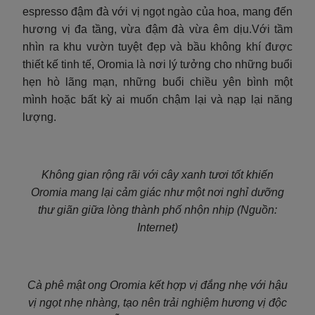
espresso đậm đà với vị ngọt ngào của hoa, mang đến
hương vị đa tầng, vừa đậm đà vừa êm dịu.Với tầm
nhìn ra khu vườn tuyệt đẹp và bầu không khí được
thiết kế tinh tế, Oromia là nơi lý tưởng cho những buổi
hẹn hò lãng mạn, những buổi chiều yên bình một
mình hoặc bất kỳ ai muốn chậm lại và nạp lại năng
lượng.
Không gian rộng rãi với cây xanh tươi tốt khiến
Oromia mang lại cảm giác như một nơi nghỉ dưỡng
thư giãn giữa lòng thành phố nhộn nhịp (Nguồn:
Internet)
Cà phê mật ong Oromia kết hợp vị đắng nhẹ với hậu
vị ngọt nhẹ nhàng, tạo nên trải nghiệm hương vị độc