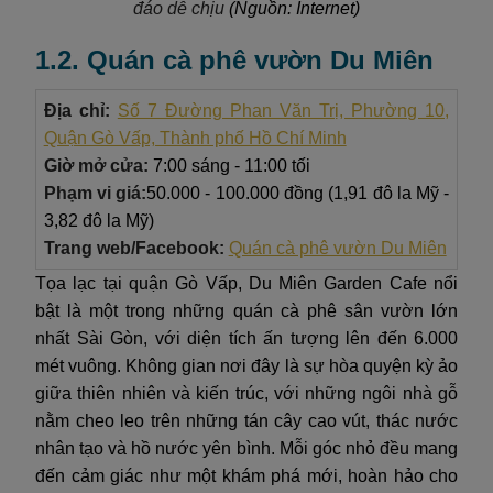
đáo dễ chịu
(Nguồn: Internet)
1.2. Quán cà phê vườn Du Miên
Địa chỉ:
Số 7 Đường Phan Văn Trị, Phường 10,
Quận Gò Vấp, Thành phố Hồ Chí Minh
Giờ mở cửa:
7:00 sáng - 11:00 tối
Phạm vi giá:
50.000 - 100.000 đồng (1,91 đô la Mỹ -
3,82 đô la Mỹ)
Trang web/Facebook:
Quán cà phê vườn Du Miên
Tọa lạc tại quận Gò Vấp, Du Miên Garden Cafe nổi
bật là một trong những quán cà phê sân vườn lớn
nhất Sài Gòn, với diện tích ấn tượng lên đến 6.000
mét vuông. Không gian nơi đây là sự hòa quyện kỳ ảo
giữa thiên nhiên và kiến trúc, với những ngôi nhà gỗ
nằm cheo leo trên những tán cây cao vút, thác nước
nhân tạo và hồ nước yên bình. Mỗi góc nhỏ đều mang
đến cảm giác như một khám phá mới, hoàn hảo cho