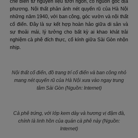
chế biến từ nguyên liệu tươi ngon, có nguồn gốc địa
phương. Nội thất phản ánh nét quyến rũ của Hà Nội
những năm 1940, với ban công, góc vườn và nội thất
cổ điển. Đây là sự kết hợp hoàn hảo giữa di sản và
sự thoải mái, lý tưởng cho bất kỳ ai khao khát trải
nghiệm cà phê đích thực, cổ kính giữa Sài Gòn nhộn
nhịp.
Nội thất cổ điển, đồ trang trí cổ điển và ban công nhỏ
mang nét quyến rũ của Hà Nội xưa vào ngay trung
tâm Sài Gòn (Nguồn: Internet)
Cà phê trứng, với lớp kem dày và hương vị đậm đà,
chính là linh hồn của quán cà phê này (Nguồn:
Internet)