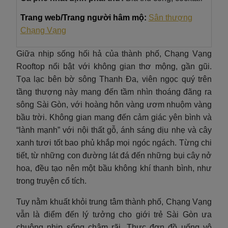
Trang web/Trang người hâm mộ:
Sân thượng
Chạng Vạng
Giữa nhịp sống hối hả của thành phố, Chạng Vạng
Rooftop nổi bật với không gian thơ mộng, gần gũi.
Tọa lạc bên bờ sông Thanh Đa, viên ngọc quý trên
tầng thượng này mang đến tầm nhìn thoáng đãng ra
sông Sài Gòn, với hoàng hôn vàng ươm nhuộm vàng
bầu trời. Không gian mang đến cảm giác yên bình và
“lành mạnh” với nội thất gỗ, ánh sáng dịu nhẹ và cây
xanh tươi tốt bao phủ khắp mọi ngóc ngách. Từng chi
tiết, từ những con đường lát đá đến những bụi cây nở
hoa, đều tạo nên một bầu không khí thanh bình, như
trong truyện cổ tích.
Tuy nằm khuất khỏi trung tâm thành phố, Chạng Vạng
vẫn là điểm đến lý tưởng cho giới trẻ Sài Gòn ưa
chuộng nhịp sống chậm rãi. Thực đơn đồ uống vô