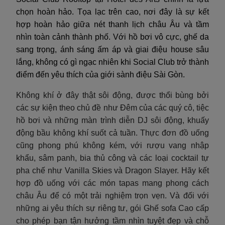
chọn hoàn hảo. Tọa lạc trên cao, nơi đây là sự kết
hợp hoàn hảo giữa nét thanh lịch châu Âu và tầm
nhìn toàn cảnh thành phố. Với hồ bơi vô cực, ghế da
sang trọng, ánh sáng ấm áp và giai điệu house sâu
lắng, không có gì ngạc nhiên khi Social Club trở thành
điểm đến yêu thích của giới sành điệu Sài Gòn.
Không khí ở đây thật sôi động, được thổi bùng bởi
các sự kiện theo chủ đề như Đêm của các quý cô, tiệc
hồ bơi và những màn trình diễn DJ sôi động, khuấy
động bầu không khí suốt cả tuần. Thực đơn đồ uống
cũng phong phú không kém, với rượu vang nhập
khẩu, sâm panh, bia thủ công và các loại cocktail tự
pha chế như Vanilla Skies và Dragon Slayer. Hãy kết
hợp đồ uống với các món tapas mang phong cách
châu Âu để có một trải nghiệm trọn vẹn. Và đối với
những ai yêu thích sự riêng tư, gói Ghế sofa Cao cấp
cho phép bạn tận hưởng tầm nhìn tuyệt đẹp và chỗ