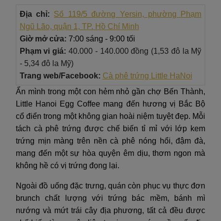
Địa chỉ:
Số 119/5 đường Yersin, phường Phạm
Ngũ Lão, quận 1, TP. Hồ Chí Minh
Giờ mở cửa:
7:00 sáng - 9:00 tối
Phạm vi giá:
40.000 - 140.000 đồng (1,53 đô la Mỹ
- 5,34 đô la Mỹ)
Trang web/Facebook:
Cà phê trứng Little HaNoi
Ẩn mình trong một con hẻm nhỏ gần chợ Bến Thành,
Little Hanoi Egg Coffee mang đến hương vị Bắc Bộ
cổ điển trong một không gian hoài niệm tuyệt đẹp. Mỗi
tách cà phê trứng được chế biến tỉ mỉ với lớp kem
trứng mịn màng trên nền cà phê nóng hổi, đậm đà,
mang đến một sự hòa quyện êm dịu, thơm ngon mà
không hề có vị trứng đọng lại.
Ngoài đồ uống đặc trưng, quán còn phục vụ thực đơn
brunch chất lượng với trứng bác mềm, bánh mì
nướng và mứt trái cây địa phương, tất cả đều được