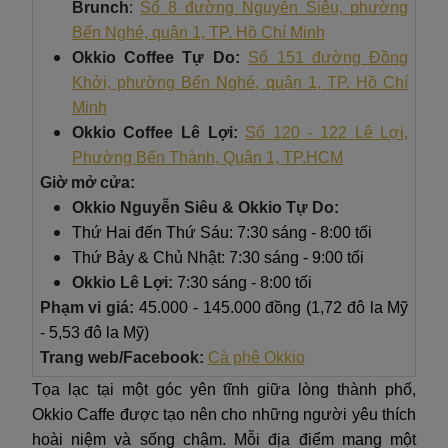
Brunch
:
Số 8 đường Nguyễn Siêu, phường
Bến Nghé, quận 1, TP. Hồ Chí Minh
Okkio Coffee Tự Do:
Số 151 đường Đồng
Khởi, phường Bến Nghé, quận 1, TP. Hồ Chí
Minh
Okkio Coffee Lê Lợi:
Số 120 - 122 Lê Lợi,
Phường Bến Thành, Quận 1, TP.HCM
Giờ mở cửa:
Okkio Nguyễn Siêu & Okkio Tự Do:
Thứ Hai đến Thứ Sáu: 7:30 sáng - 8:00 tối
Thứ Bảy & Chủ Nhật: 7:30 sáng - 9:00 tối
Okkio Lê Lợi:
7:30 sáng - 8:00 tối
Phạm vi giá:
45.000 - 145.000 đồng (1,72 đô la Mỹ
- 5,53 đô la Mỹ)
Trang web/Facebook:
Cà phê Okkio
Tọa lạc tại một góc yên tĩnh giữa lòng thành phố,
Okkio Caffe được tạo nên cho những người yêu thích
hoài niệm và sống chậm. Mỗi địa điểm mang một