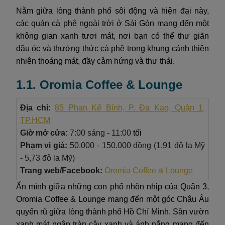
Nằm giữa lòng thành phố sôi động và hiện đại này,
các quán cà phê ngoài trời ở Sài Gòn mang đến một
không gian xanh tươi mát, nơi bạn có thể thư giãn
đầu óc và thưởng thức cà phê trong khung cảnh thiên
nhiên thoáng mát, đầy cảm hứng và thư thái.
1.1. Oromia Coffee & Lounge
Địa chỉ:
85 Phan Kế Bính, P. Đa Kao, Quận 1,
TP.HCM
Giờ mở cửa:
7:00 sáng - 11:00
tối
Phạm vi giá:
50.000 - 150.000 đồng (1,91 đô la Mỹ
- 5,73 đô la Mỹ)
Trang web/Facebook:
Oromia Coffee & Lounge
Ẩn mình giữa những con phố nhộn nhịp của Quận 3,
Oromia Coffee & Lounge mang đến một góc Châu Âu
quyến rũ giữa lòng thành phố Hồ Chí Minh. Sân vườn
xanh mát ngập tràn cây xanh và ánh nắng mang đến