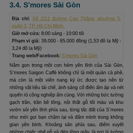
3.4. S'mores Sài Gòn
Địa chỉ:
Số 2/12 đường Cao Thắng, phường 5,
quận 3, TP. Hồ Chí Minh.
Giờ mở cửa:
8:00 sáng - 10:00 tối
Phạm vi giá:
39.000 - 85.000 đồng (1,53 đô la Mỹ -
3,24 đô la Mỹ)
Trang web/Facebook:
S'mores Sài Gòn
Nằm gọn trong một con hẻm yên tĩnh của Sài Gòn,
S’mores Saigon Caffè không chỉ là một quán cà phê,
mà còn là một viên nang ký ức được tạo nên từ
những vật liệu tái chế, ánh sáng cổ điển ấm áp và nét
quyến rũ công nghiệp ấm cúng. Với những bức tường
gạch trần, trần bê tông, nội thất gỗ tối màu và khu
vườn sỏi yên tĩnh phía sau, từng tấc đất của S’mores
như mời gọi bạn chậm lại và đắm mình trong không
gian yên bình. Khoảng sân phía sau, điểm xuyết
những chiếc ghế gỗ và đèn lồng giấy, là nơi lý tưởng