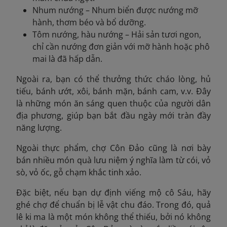
Nhum nướng – Nhum biển được nướng mỡ
hành, thơm béo và bổ dưỡng.
Tôm nướng, hàu nướng – Hải sản tươi ngon,
chỉ cần nướng đơn giản với mỡ hành hoặc phô
mai là đã hấp dẫn.
Ngoài ra, bạn có thể thưởng thức cháo lòng, hủ
tiếu, bánh ướt, xôi, bánh mặn, bánh cam, v.v. Đây
là những món ăn sáng quen thuộc của người dân
địa phương, giúp bạn bắt đầu ngày mới tràn đầy
năng lượng.
Ngoài thực phẩm, chợ Côn Đảo cũng là nơi bày
bán nhiều món quà lưu niệm ý nghĩa làm từ cói, vỏ
sò, vỏ ốc, gỗ chạm khắc tinh xảo.
Đặc biệt, nếu bạn dự định viếng mộ cô Sáu, hãy
ghé chợ để chuẩn bị lễ vật chu đáo. Trong đó, quả
lê ki ma là một món không thể thiếu, bởi nó không