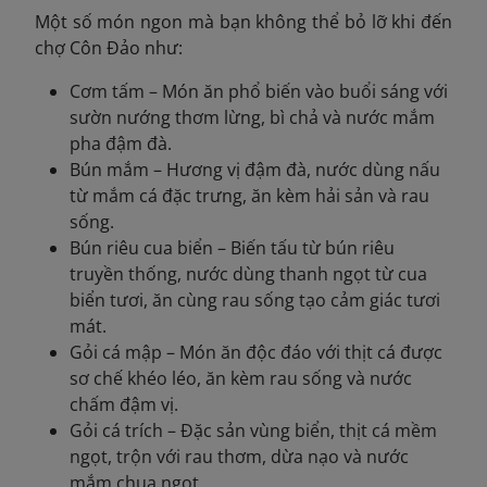
Một số món ngon mà bạn không thể bỏ lỡ khi đến
chợ Côn Đảo như:
Cơm tấm – Món ăn phổ biến vào buổi sáng với
sườn nướng thơm lừng, bì chả và nước mắm
pha đậm đà.
Bún mắm – Hương vị đậm đà, nước dùng nấu
từ mắm cá đặc trưng, ăn kèm hải sản và rau
sống.
Bún riêu cua biển – Biến tấu từ bún riêu
truyền thống, nước dùng thanh ngọt từ cua
biển tươi, ăn cùng rau sống tạo cảm giác tươi
mát.
Gỏi cá mập – Món ăn độc đáo với thịt cá được
sơ chế khéo léo, ăn kèm rau sống và nước
chấm đậm vị.
Gỏi cá trích – Đặc sản vùng biển, thịt cá mềm
ngọt, trộn với rau thơm, dừa nạo và nước
mắm chua ngọt.