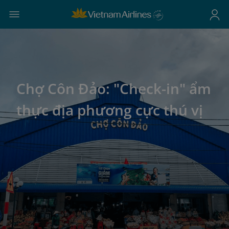
Chợ Côn Đảo: "Check-in" ẩm
thực địa phương cực thú vị