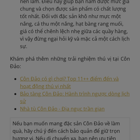
nên làm. Điều này giúp bạn nắm được mức giá
chung và chọn được sản phẩm có chất lượng
tốt nhất. Đối với đặc sản khô như mực một
nắng, cá thu một nắng, hạt bàng rang muối,
giá có thể chênh lệch nhẹ giữa các quầy hàng,
vì vậy đừng ngại hỏi kỹ và mặc cả một cách lịch
sự.
Khám phá thêm những trải nghiệm thú vị tại Côn
Đảo:
Côn Đảo có gì chơi? Top 11++ điểm đến và
hoạt động thú vị nhất
Bảo tàng Côn Đảo: Hành trình ngược dòng lịch
sử
Nhà tù Côn Đảo - Địa ngục trần gian
Nếu bạn muốn mang đặc sản Côn Đảo về làm
quà, hãy chú ý đến cách bảo quản để giữ trọn
hương vị. Nếu di chuyển xa, bạn nên ưu tiên