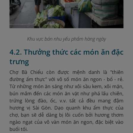
Khu vực bán nhu yếu phẩm hàng ngày
4.2. Thưởng thức các món ăn đặc
trưng
Chợ Bà Chiểu còn được mệnh danh là "thiên
đường ẩm thực" với vô số món ăn ngon - bổ - rẻ.
Từ những món ăn sáng như xôi sầu kem, xôi mặn,
bún mắm đến các món ăn vặt như phá lấu chiên,
trứng lòng đào, ốc, v.v. tất cả đều mang đậm
hương vị Sài Gòn.​ Dạo quanh khu ẩm thực của
chợ, bạn sẽ dễ dàng bị lôi cuốn bởi hương thơm
ngào ngạt của vô vàn món ăn ngon, đặc biệt vào
buổi tối.