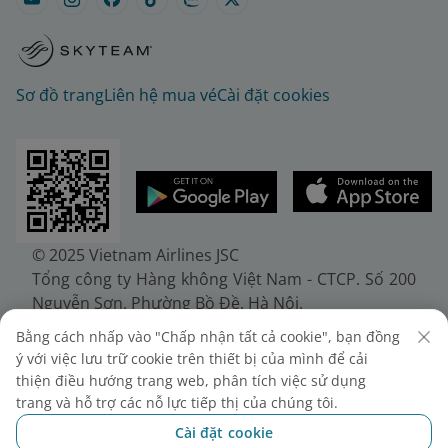
Sơ đồ trang
Liên hệ mua vé
Cài đặt cookies
© 2025 Vietnam Airlines JSC
Tổng công ty Hàng không Việt Nam - CTCP. Số 200
Nguyễn Sơn, Phường Bồ Đề, Hà Nội.
Điện thoại: (+84-24) 38272289. Fax: (+84-24)
Bằng cách nhấp vào "Chấp nhận tất cả cookie", bạn đồng
38722375
ý với việc lưu trữ cookie trên thiết bị của mình để cải
Giấy chứng nhận đăng ký doanh nghiệp, mã số
thiện điều hướng trang web, phân tích việc sử dụng
doanh nghiệp 0100107518, đăng ký lần đầu ngày
trang và hỗ trợ các nỗ lực tiếp thị của chúng tôi.
30/6/2010, đăng ký thay đổi lần thứ 10 ngày
Cài đặt cookie
24/7/2025, cấp bởi Sở Tài chính Thành phố Hà Nội.