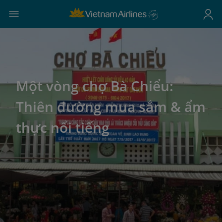
Một vòng chợ Bà Chiểu:
Thiên đường mua sắm & ẩm
thực nổi tiếng