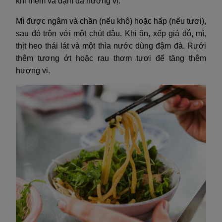
khi mềm và đậm đà hương vị.
Mì được ngâm và chần (nếu khô) hoặc hấp (nếu tươi),
sau đó trộn với một chút dầu. Khi ăn, xếp giá đỗ, mì,
thịt heo thái lát và một thìa nước dùng đậm đà. Rưới
thêm tương ớt hoặc rau thơm tươi để tăng thêm
hương vị.