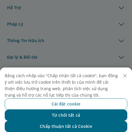
Hỗ Trợ
Pháp Lý
Thông Tin Hữu Ích
Đại lý & Đối tác
Vận Tải Hàng Hóa
Bằng cách nhấp vào "Chấp nhận tất cả cookie", bạn đồng
ý với việc lưu trữ cookie trên thiết bị của mình để cải
thiện điều hướng trang web, phân tích việc sử dụng
Giải thưởng của Vietnam Airlines
trang và hỗ trợ các nỗ lực tiếp thị của chúng tôi.
Cài đặt cookie
Từ chối tất cả
Chat với NEO
Chấp thuận tất cả Cookie