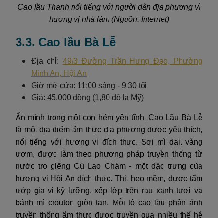
Cao lầu Thanh nổi tiếng với người dân địa phương vì
hương vị nhà làm (Nguồn: Internet)
3.3. Cao lầu Bà Lễ
Địa chỉ:
49/3 Đường Trần Hưng Đạo, Phường
Minh An, Hội An
Giờ mở cửa: 11:00 sáng - 9:30 tối
Giá: 45.000 đồng (1,80 đô la Mỹ)
Ẩn mình trong một con hẻm yên tĩnh, Cao Lầu Bà Lễ
là một địa điểm ẩm thực địa phương được yêu thích,
nổi tiếng với hương vị đích thực. Sợi mì dai, vàng
ươm, được làm theo phương pháp truyền thống từ
nước tro giếng Cù Lao Chàm - một đặc trưng của
hương vị Hội An đích thực. Thịt heo mềm, được tẩm
ướp gia vị kỹ lưỡng, xếp lớp trên rau xanh tươi và
bánh mì crouton giòn tan. Mỗi tô cao lầu phản ánh
truyền thống ẩm thực được truyền qua nhiều thế hệ