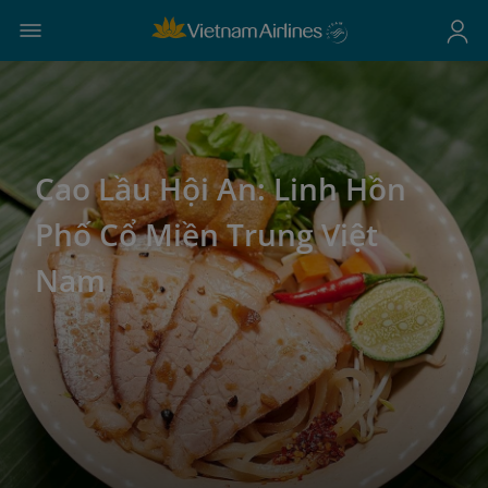
Cao Lầu Hội An: Linh Hồn
Phố Cổ Miền Trung Việt
Nam