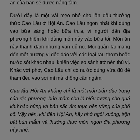
ăn của bạn sẽ được nâng tầm.
Dưới đây là một vài mẹo nhỏ cho lần đầu thưởng
thức Cao Lầu ở Hội An. Cao Lầu ngon nhất khi dùng
vào bữa sáng hoặc bữa trưa, vì người dân địa
phương hiếm khi dùng món này vào bữa tối. Món ăn
này thanh đạm nhưng vẫn đủ no. Mỗi quán lại mang
đến một hương vị độc đáo với các loại rau thơm hoặc
nước sốt khác nhau, khiến việc so sánh trở nên thú vị.
Khác với phở, Cao Lầu chỉ có nước dùng vừa đủ để
thấm đều vào sợi mì mà không cần ngâm.
Cao lầu Hội An
k
hông chỉ là một món bún đặc trưng
của địa phương, bún mắm còn là biểu tượng cho quá
khứ hào hùng và bản sắc ẩm thực bền vững của phố
cổ. Vậy nên, khi đến Hội An, hãy nhớ ngồi xuống, trộn
bát bún mắm và thưởng thức món ngon địa phương
này nhé.