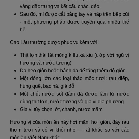
vàng đặc trưng và kết cấu chắc, dẻo.
Sau đó, mì được cắt bằng tay và hấp trên bếp củi
- một phương pháp được truyền qua nhiều thế
hệ.
Cao Lầu thường được phục vụ kèm với:
Thịt lợn thái lát mỏng kiểu xá xíu (ướp với ngũ vị
hương và nước tương)
Da heo giòn hoặc bánh đa để tăng thêm độ giòn
Một đống lớn các loại thảo mộc tươi: rau diếp,
húng quế, bạc hà, giá đỗ
Một chút nước sốt đậm đà được làm từ nước
dùng thịt lợn, nước tương và gia vị địa phương
Gia vị tùy chọn: ớt, chanh, nước mắm
Hương vị của món ăn này hơi mặn, hơi giòn, đầy rau
thơm tươi và có vị khói nhẹ — rất khác so với các
món ăn Việt Nam khác.