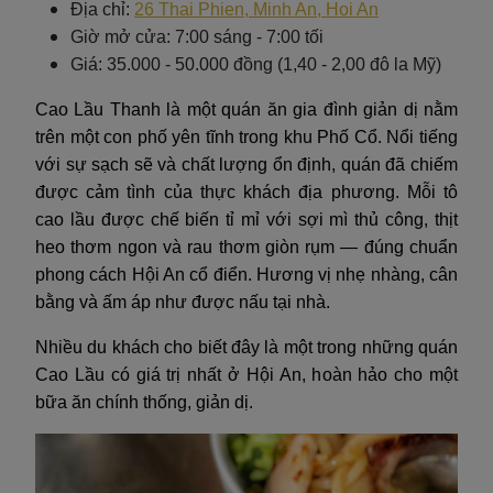
Địa chỉ:
26 Thai Phien, Minh An, Hoi An
Giờ mở cửa: 7:00 sáng - 7:00 tối
Giá: 35.000 - 50.000 đồng (1,40 - 2,00 đô la Mỹ)
Cao Lầu Thanh là một quán ăn gia đình giản dị nằm
trên một con phố yên tĩnh trong khu Phố Cổ. Nổi tiếng
với sự sạch sẽ và chất lượng ổn định, quán đã chiếm
được cảm tình của thực khách địa phương. Mỗi tô
cao lầu được chế biến tỉ mỉ với sợi mì thủ công, thịt
heo thơm ngon và rau thơm giòn rụm — đúng chuẩn
phong cách Hội An cổ điển. Hương vị nhẹ nhàng, cân
bằng và ấm áp như được nấu tại nhà.
Nhiều du khách cho biết đây là một trong những quán
Cao Lầu có giá trị nhất ở Hội An, hoàn hảo cho một
bữa ăn chính thống, giản dị.