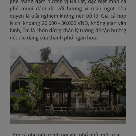
phê mang đậm hương vị Đà Lạt, đặc biệt món cà
phê muối đậm đà với hương vị mặn ngọt hòa
quyện là trải nghiệm không nên bỏ lỡ. Giá cả hợp
lý
chỉ khoảng 20.000 - 30.000 VND, không gian yên
bình, Êm là chốn dừng chân lý tưởng để tận hưởng
nét dịu dàng của thành phố ngàn hoa.
Êm cà phê nép mình nơi góc phố nhỏ, mộc mạc,