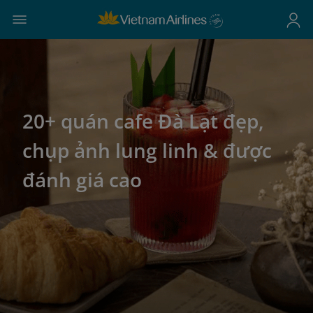
20+ quán cafe Đà Lạt đẹp,
chụp ảnh lung linh & được
đánh giá cao