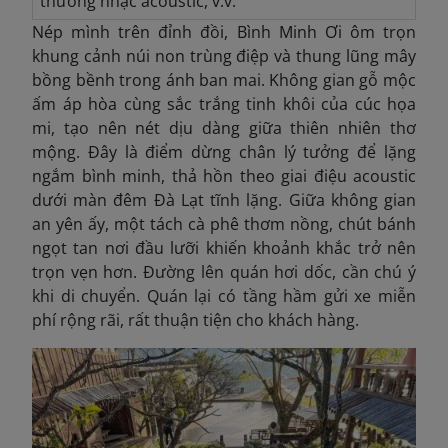
thưởng nhạc acoustic, v.v.
Nép mình trên đỉnh đồi, Bình Minh Ơi ôm trọn
khung cảnh núi non trùng điệp và thung lũng mây
bồng bềnh trong ánh ban mai. Không gian gỗ mộc
ấm áp hòa cùng sắc trắng tinh khôi của cúc họa
mi, tạo nên nét dịu dàng giữa thiên nhiên thơ
mộng. Đây là điểm dừng chân lý tưởng để lặng
ngắm bình minh, thả hồn theo giai điệu acoustic
dưới màn đêm Đà Lạt tĩnh lặng. Giữa không gian
an yên ấy, một tách cà phê thơm nồng, chút bánh
ngọt tan nơi đầu lưỡi khiến khoảnh khắc trở nên
trọn vẹn hơn.
Đường lên quán hơi dốc, cần chú ý
khi di chuyển. Quán lại có tầng hầm gửi xe miễn
phí rộng rãi, rất thuận tiện cho khách hàng.