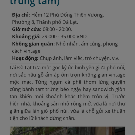
trung tâm)
Địa chỉ:
Hẻm 12 Phù Đổng Thiên Vương,
Phường 8, Thành phố Đà Lạt.
Giờ mở cửa:
08:00 - 20:00.
Khoảng giá:
29.000 - 35.000 VND.
Không gian quán:
Nhỏ nhắn, ấm cúng, phong
cách vintage.
Hoạt động:
Chụp ảnh, làm việc, trò chuyện, v.v.
Lài Đà Lạt tựa một góc ký ức bình yên giữa phố núi,
nơi sắc nâu gỗ ấm áp ôm trọn không gian vintage
mộc mạc. Từng ngụm cà phê thơm lừng quyện
cùng bánh tart trứng béo ngậy hay sandwich giòn
tan khiến mỗi khoảnh khắc thêm tròn vị. Trước
hiên nhà, khoảng sân nhỏ rộng mở, vừa là nơi thư
giãn giữa làn gió phố núi, vừa là chỗ gửi xe thuận
tiện cho lữ khách dừng chân.