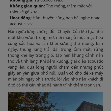
Khoảng giá:
Từ 80.000 VND.
Không gian quán:
Thơ mộng, trầm mặc với
thiết kế gỗ xưa.
Hoạt động:
Hàn thuyên cùng bạn bè, nghe nhạc
acoustic, v.v.
Nằm giữa lưng chừng đồi, Chuyện Của Mơ tựa như
một khu vườn trong mơ, nơi mái gỗ mộc mạc hòa
cùng sắc hoa và làn khói sương thơ mộng. Ban
ngày, thung lũng trải dài trong tầm mắt, rừng
thông khẽ lay trong gió, tạo nên khung cảnh nên
thơ và tĩnh lặng. Khi đêm xuống, giai điệu acoustic
vang lên, đưa lòng người chạm đến những phút
giây an yên giữa phố núi. Quán có chỗ để xe máy
miễn phí ngay phía trước, lối vào nhỏ nên khách đi
ô tô có thể cân nhắc để hành trình thêm trọn vẹn.