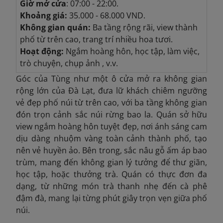
Giờ mở cửa
: 07:00 - 22:00.
Khoảng giá:
35.000 - 68.000 VND.
Không gian quán:
Ba tầng rộng rãi, view thành
phố từ trên cao, trang trí nhiều hoa tươi.
Hoạt động:
Ngắm hoàng hôn, học tập, làm việc,
trò chuyện, chụp ảnh , v.v.
Góc của Tùng như một ô cửa mở ra không gian
rộng lớn của Đà Lạt, đưa lữ khách chiêm ngưỡng
vẻ đẹp phố núi từ trên cao, với ba tầng không gian
đón trọn cảnh sắc núi rừng bao la. Quán sở hữu
view ngắm hoàng hôn tuyệt đẹp, nơi ánh sáng cam
dịu dàng nhuộm vàng toàn cảnh thành phố, tạo
nên vẻ huyền ảo. Bên trong, sắc nâu gỗ ấm áp bao
trùm, mang đến không gian lý tưởng để thư giãn,
học tập, hoặc thưởng trà. Quán có thực đơn đa
dạng, từ những món trà thanh nhẹ đến
cà phê
đậm đà, mang lại từng phút giây trọn vẹn giữa phố
núi.