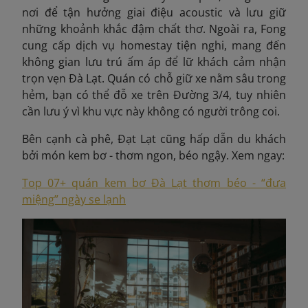
nơi để tận hưởng giai điệu acoustic và lưu giữ
những khoảnh khắc đậm chất thơ. Ngoài ra, Fong
cung cấp dịch vụ homestay tiện nghi, mang đến
không gian lưu trú ấm áp để lữ khách cảm nhận
trọn vẹn Đà Lạt. Quán có chỗ giữ xe nằm sâu trong
hẻm, bạn có thể đỗ xe trên Đường
3/4, tuy nhiên
cần lưu ý vì khu vực này không có người trông coi.
Bên cạnh cà phê, Đạt Lạt cũng hấp dẫn du khách
bởi món kem bơ - thơm ngon, béo ngậy. Xem ngay:
Top 07+ quán kem bơ Đà Lạt thơm béo - “đưa
miệng” ngày se lạnh