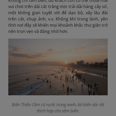
Không chỉ tắm biển, du khách còn có thể thoải mái
vui chơi trên dải cát trắng mịn trải dài hàng cây số,
một không gian tuyệt vời để dạo bộ, xây lâu đài
trên cát, chụp ảnh, v.v. Không khí trong lành, yên
tĩnh nơi đây sẽ khiến mọi khoảnh khắc thư giãn trở
nên trọn vẹn và đáng nhớ hơn.
Biển Thiên Cầm có nước trong xanh, bờ biển dài rất
thích hợp cho tắm biển.