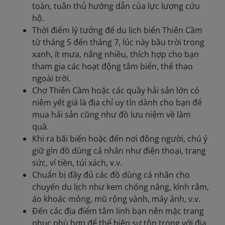
toàn, tuân thủ hướng dẫn của lực lượng cứu
hộ.
Thời điểm lý tưởng để du lịch biển Thiên Cầm
từ tháng 5 đến tháng 7, lúc này bầu trời trong
xanh, ít mưa, nắng nhiều, thích hợp cho bạn
tham gia các hoạt động tắm biển, thể thao
ngoài trời.
Chợ Thiên Cầm hoặc các quầy hải sản lớn có
niêm yết giá là địa chỉ uy tín dành cho bạn để
mua hải sản cũng như đồ lưu niệm về làm
quà.
Khi ra bãi biển hoặc đến nơi đông người, chú ý
giữ gìn đồ dùng cá nhân như điện thoại, trang
sức, ví tiền, túi xách, v.v.
Chuẩn bị đầy đủ các đồ dùng cá nhân cho
chuyến du lịch như kem chống nắng, kính râm,
áo khoác mỏng, mũ rộng vành, máy ảnh, v.v.
Đến các địa điểm tâm linh bạn nên mặc trang
phục phù hợp để thể hiện sự tôn trọng với địa