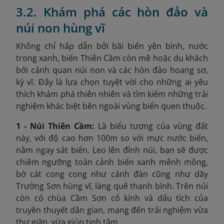
3.2. Khám phá các hòn đảo và
núi non hùng vĩ
Không chỉ hấp dẫn bởi bãi biển yên bình, nước
trong xanh, biển Thiên Cầm còn mê hoặc du khách
bởi cảnh quan núi non và các hòn đảo hoang sơ,
kỳ vĩ. Đây là lựa chọn tuyệt vời cho những ai yêu
thích khám phá thiên nhiên và tìm kiếm những trải
nghiệm khác biệt bên ngoài vùng biển quen thuộc.
1 - Núi Thiên Cầm:
Là biểu tượng của vùng đất
này, với độ cao hơn 100m so với mực nước biển,
nằm ngay sát biển. Leo lên đỉnh núi, bạn sẽ được
chiêm ngưỡng toàn cảnh biển xanh mênh mông,
bờ cát cong cong như cánh đàn cũng như dãy
Trường Sơn hùng vĩ, làng quê thanh bình. Trên núi
còn có chùa Cầm Sơn cổ kính và dấu tích của
truyền thuyết dân gian, mang đến trải nghiệm vừa
thư giãn, vừa giúp tịnh tâm.