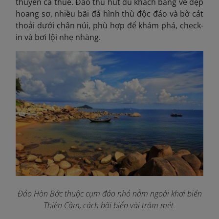
thuyền cá thuê. Đảo thu hút du khách bằng vẻ đẹp
hoang sơ, nhiều bãi đá hình thù độc đáo và bờ cát
thoải dưới chân núi, phù hợp để khám phá, check-
in và bơi lội nhẹ nhàng.
Đảo Hòn Bớc thuộc cụm đảo nhỏ nằm ngoài khơi biển
Thiên Cầm, cách bãi biển vài trăm mét.