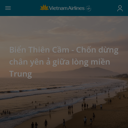
Biển Thiên Cầm - Chốn dừng
chân yên ả giữa lòng miền
Trung