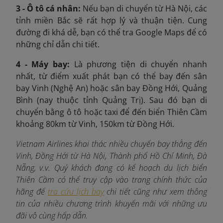
3 - Ô tô cá nhân:
Nếu bạn di chuyển từ Hà Nội, các
tỉnh miền Bắc sẽ rất hợp lý và thuận tiện. Cung
đường đi khá dễ, bạn có thể tra Google Maps để có
những chỉ dẫn chi tiết.
4 - Máy bay:
Là phương tiện di chuyển nhanh
nhất, từ điểm xuất phát bạn có thể bay đến sân
bay Vinh (Nghệ An) hoặc sân bay Đồng Hới, Quảng
Bình (nay thuộc tỉnh Quảng Trị). Sau đó bạn di
chuyển bằng ô tô hoặc taxi để đến biển Thiên Cầm
khoảng 80km từ Vinh, 150km từ Đồng Hới.
Vietnam Airlines khai thác nhiều chuyến bay thẳng đến
Vinh, Đồng Hới từ Hà Nội, Thành phố Hồ Chí Minh, Đà
Nẵng, v.v. Quý khách đang có kế hoạch du lịch biển
Thiên Cầm có thể truy cập vào trang chính thức của
hãng để
tra cứu lịch bay
chi tiết cũng như xem thông
tin của nhiều chương trình khuyến mãi với những ưu
đãi vô cùng hấp dẫn.