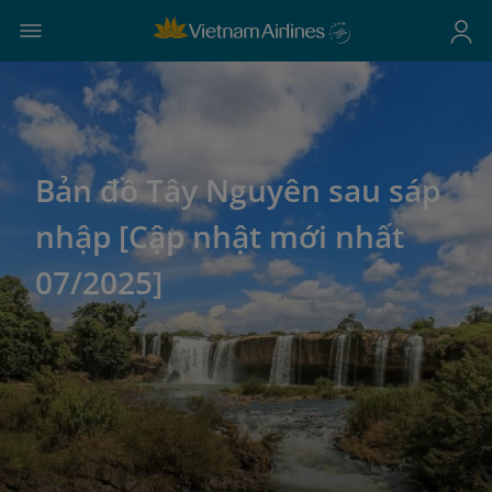
Bản đồ Tây Nguyên sau sáp
nhập [Cập nhật mới nhất
07/2025]