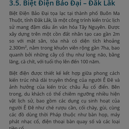
3.5. Biệt Điện Bảo Đại – Đắk Lắk
Biệt Điện Bảo Đại tọa lạc tại thành phố Buôn Ma
Thuột, tỉnh Đắk Lắk, là một công trình kiến trúc lịch
sử mang đậm dấu ấn văn hóa Tây Nguyên. Được
xây dựng trên một cồn đất nhân tạo cao gần 2m
so với mặt sân, tòa nhà có diện tích khoảng
2.300m², nằm trong khuôn viên rộng gần 7ha, bao
quanh bởi những cây cổ thụ như long não, bằng
lăng, cà chít, với tuổi thọ lên đến 100 năm.
Biệt điện được thiết kế kết hợp giữa phong cách
kiến trúc nhà dài truyền thống của người Ê Đê và
ảnh hưởng của kiến trúc châu Âu cổ điển. Bên
trong, du khách có thể chiêm ngưỡng nhiều hiện
vật lịch sử, bao gồm các dụng cụ sinh hoạt của
người Ê Đê như ché rượu cần, cối chày, gùi, cùng
các đồ dùng thời Pháp thuộc như bàn họp, máy
phát nhạc cổ, điện thoại bàn quay số và các loại
tiền cổ.