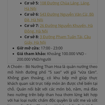
Cơ sở 5:
108 Đường Chùa Láng, Láng,
Hà Nội
Cơ sở 6:
543 Đường Nguyễn Văn Cừ, Bồ
Đề, Hà Nội
Cơ sở 7:
26 Đường Nguyễn Khuyến, Hà
Đông, Hà Nội
Cơ sở 8:
3 Đường Phạm Tuấn Tài, Cầu
Giấy, Hà Nội
Giờ mở cửa:
17:00 - 23:00
Giá tham khảo:
Khoảng
100.000 VND -
200.000 VND/người
A Choén - Bò Nướng Than Hoa là quán nướng theo
mô hình đường phố “5 sao” với giá “vừa tầm”.
Không gian thoáng, có khu bếp mở giúp thực
khách quan sát trực tiếp món ăn được chế biến tại
chỗ. Quán nổi bật với các món bò, nầm, má đào
heo nướng trên bếp than hoa thơm lừng kết hợp
với hai loại nước chấm độc quyền là sốt me và sốt