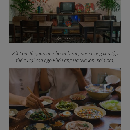
Xới Cơm là quán ăn nhỏ xinh xắn, nằm trong khu tập
thể cũ tại con ngõ Phố Láng Hạ (Nguồn: Xới Cơm)