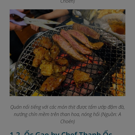
Choén)
Quán nổi tiếng với các món thịt được tẩm ướp đậm đà,
nướng chín mềm trên than hoa, nóng hổi (Nguồn: A
Choén)
1.2. Ốc Gao by Chef Thanh Ốc