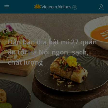
Dân bản địa bật mí 27 quán
ăn tối Hà Nội ngon, sạch,
chất lượng