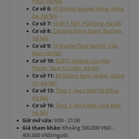
Phúc, Hà Nội
Cơ sở 6:
47 Đường Nguyên Hồng, Đống
Đa, Hà Nội
Cơ sở 7:
14 BT7, KĐT, Hà Đông, Hà Nội
Cơ sở 8:
2 Đường Đặng Dung, Ba Đình,
Hà Nội
Cơ sở 9:
1A Đường Tăng Bạt Hổ, Cửa
Nam, Hà Nội
Cơ sở 10:
B2BT5, Đường Lưu Hữu
Phước, Nam Từ Liêm, Hà Nội
Cơ sở 11:
84 Đường Ngọc Khánh, Giảng
Võ, Hà Nội
Cơ sở 13:
Tầng 2, Aeon Mall Hà Đông,
Hà Nội
Cơ sở 16:
Tầng 3, Aeon Mall Long Biên,
Hà Nội
Giờ mở cửa:
9:00 - 21:00
Giá tham khảo:
Khoảng
300.000 VND -
400.000 VND/người