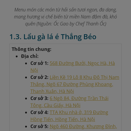
Menu món các món từ hải sản tươi ngon, đa dạng,
mang hương vị chế biến từ miền Nam đậm đà, khó
quên
(Nguồn: Ốc Gao by Chef Thanh Ốc)
1.3. Lẩu gà lá é Thắng Béo
Thông tin chung:
Địa chỉ:
Cơ sở 1:
568 Đường Bưởi, Ngọc Hà, Hà
Nội
Cơ sở 2:
Liền Kề 19 Lô 8 Khu Đô Thị Nam
Thắng, Ngõ 67 Đường Phùng Khoang,
Thanh Xuân, Hà Nội
Cơ sở 3:
6 Ngõ 84, Đường Trần Thái
Tông, Cầu Giấy, Hà Nội
Cơ sở 4:
TTA Khu nhà ở, 319 Đường
Hồng Tiến, Hồng Tiến, Hà Nội
Cơ sở 5:
Ngõ 460 Đường, Khương Đình,