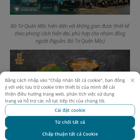
Bò Tơ Quán Mộc hiện diện với không gian được thiết kế
theo phong cách hiện đại, phù hợp cho nhóm đông
người (Nguồn: Bò Tơ Quán Mộc)
Bằng cách nhấp vào "Chấp nhận tất cả cookie", bạn đồng
ý với việc lưu trữ cookie trên thiết bị của mình để cải
thiện điều hướng trang web, phân tích việc sử dụng
trang và hỗ trợ các nỗ lực tiếp thị của chúng tôi.
Cài đặt cookie
Từ chối tất cả
Chat với NEO
Chấp thuận tất cả Cookie