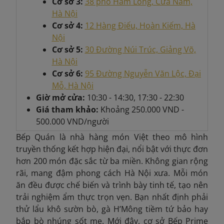
Cơ sở 3:
38 phố Hàm Long, Cửa Nam,
Hà Nội
Cơ sở 4:
12 Hàng Điếu, Hoàn Kiếm, Hà
Nội
Cơ sở 5:
30 Đường Núi Trúc, Giảng Võ,
Hà Nội
Cơ sở 6:
95 Đường Nguyễn Văn Lộc, Đại
Mỗ, Hà Nội
Giờ mở cửa:
10:30 - 14:30, 17:30 - 22:30
Giá tham khảo:
Khoảng
250.000 VND -
500.000 VND/người
Bếp Quán là nhà hàng món Việt theo mô hình
truyền thống kết hợp hiện đại, nổi bật với thực đơn
hơn 200 món đặc sắc từ ba miền. Không gian rộng
rãi, mang đậm phong cách Hà Nội xưa. Mỗi món
ăn đều được chế biến và trình bày tinh tế, tạo nên
trải nghiệm ẩm thực trọn vẹn. Bạn nhất định phải
thử lẩu khô sườn bò, gà H’Mông tiềm tứ bảo hay
bắp bò nhúng sốt me. Mới đây, cơ sở Bếp Prime