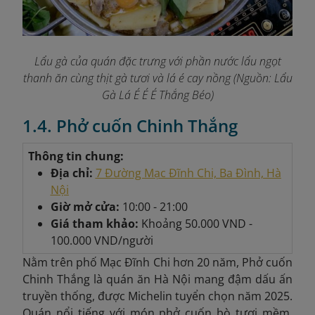
Lẩu gà của quán đặc trưng với phần nước lẩu ngọt
thanh ăn cùng thịt gà tươi và lá é cay nồng
(Nguồn: Lẩu
Gà Lá É É É Thắng Béo)
1.4. Phở cuốn Chinh Thắng
Thông tin chung:
Địa chỉ:
7 Đường Mạc Đĩnh Chi, Ba Đình, Hà
Nội
Giờ mở cửa:
10:00 - 21:00
Giá tham khảo:
Khoảng
50.000 VND -
100.000 VND/người
Nằm trên phố Mạc Đĩnh Chi hơn 20 năm, Phở cuốn
Chinh Thắng là quán ăn Hà Nội mang đậm dấu ấn
truyền thống, được Michelin tuyển chọn năm 2025.
Quán nổi tiếng với món phở cuốn bò tươi mềm,