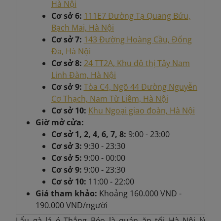
Hà Nội
Cơ sở 6:
111E7 Đường Tạ Quang Bửu,
Bạch Mai, Hà Nội
Cơ sở 7:
143 Đường Hoàng Cầu, Đống
Đa, Hà Nội
Cơ sở 8:
24 TT2A, Khu đô thị Tây Nam
Linh Đàm, Hà Nội
Cơ sở 9:
Tòa C4, Ngõ 44 Đường Nguyễn
Cơ Thạch, Nam Từ Liêm, Hà Nội
Cơ sở 10:
Khu Ngoại giao đoàn, Hà Nội
Giờ mở cửa:
Cơ sở 1, 2, 4, 6, 7, 8:
9:00 - 23:00
Cơ sở 3:
9:30 - 23:30
Cơ sở 5:
9:00 - 00:00
Cơ sở 9:
9:00 - 23:30
Cơ sở 10:
11:00 - 22:00
Giá tham khảo:
Khoảng
160.000 VND -
190.000 VND/người
Lẩu gà lá é Thắng Béo là quán ăn tối Hà Nội lý