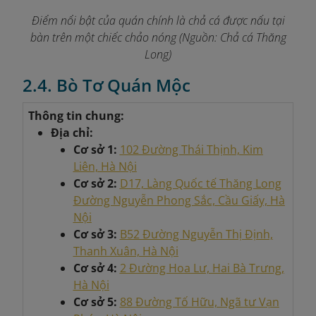
Điểm nổi bật của quán chính là chả cá được nấu tại
bàn trên một chiếc chảo nóng
(Nguồn: Chả cá Thăng
Long)
2.4. Bò Tơ Quán Mộc
Thông tin chung:
Địa chỉ:
Cơ sở 1:
102 Đường Thái Thịnh, Kim
Liên, Hà Nội
Cơ sở 2:
D17, Làng Quốc tế Thăng Long
Đường Nguyễn Phong Sắc, Cầu Giấy, Hà
Nội
Cơ sở 3:
B52 Đường Nguyễn Thị Định,
Thanh Xuân, Hà Nội
Cơ sở 4:
2 Đường Hoa Lư, Hai Bà Trưng,
Hà Nội
Cơ sở 5:
88 Đường Tố Hữu, Ngã tư Vạn