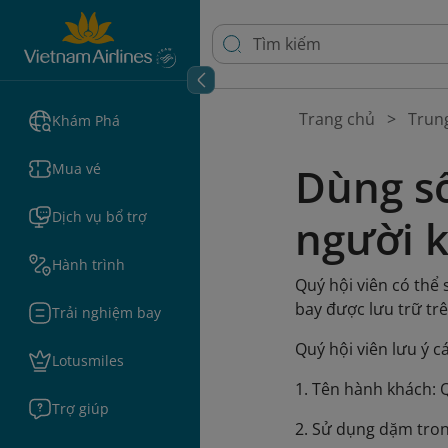
Trang chủ
Trun
Khám Phá
Dùng s
Mua vé
Dịch vụ bổ trợ
người 
Hành trình
Quý hội viên có thể
bay được lưu trữ tr
Trải nghiệm bay
Quý hội viên lưu ý c
Lotusmiles
1. Tên hành khách: 
Trợ giúp
2. Sử dụng dặm tron