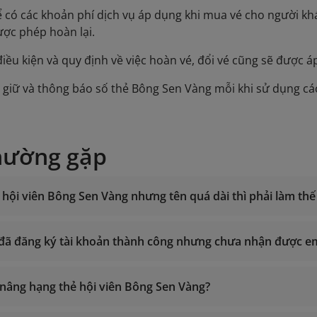
hể có các khoản phí dịch vụ áp dụng khi mua vé cho người kh
ợc phép hoàn lại.
 điều kiện và quy định về việc hoàn vé, đổi vé cũng sẽ được á
u giữ và thông báo số thẻ Bông Sen Vàng mỗi khi sử dụng cá
hường gặp
hội viên Bông Sen Vàng nhưng tên quá dài thì phải làm thế
i đã đăng ký tài khoản thành công nhưng chưa nhận được e
g 24/7
nh thổ Việt Nam: 1900 1800
ể nâng hạng thẻ hội viên Bông Sen Vàng?
nor
ngoài về Việt Nam: +84 24 38320320