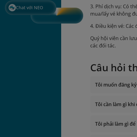
3. Phí dịch vụ: Có t
Chat với NEO
mua/lấy vé không đư
4. Điều kiện vé: Các
Quý hội viên cần lư
các đối tác.
Câu hỏi t
Tôi muốn đăng ký 
Tôi cần làm gì kh
Giờ hoạt độn
Gọi trong lã
Tôi phải làm gì đ
Gọi từ nước 
Email: