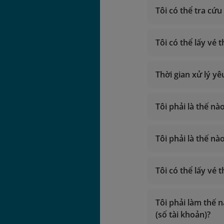
vip.lotu
Tôi có thể tra cứ
lotusmil
Giờ hoạt độn
Gọi trong lã
Mua dặm
Gọi từ nước 
Tôi có thể lấy vé
nâ
Email:
vip.lotu
Phiên ngang hạ
lotusmil
Thời gian xử lý y
Tôi phải là thế n
vip.lotusmil
Tôi phải là thế 
ngày bay.
lotusmiles@v
Tìm hiểu th
Tôi có thể lấy vé
Giờ hoạt độn
Gọi trong lã
Giờ hoạt độn
Gọi từ nước 
Tôi phải làm thế 
Gọi trong lã
Email:
Gọi từ nước 
(số tài khoản)?
vip.lotu