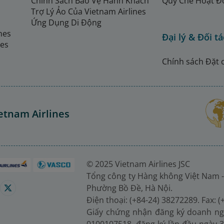
Chính Sách Bảo Vệ Hành Khách
Quy Chế Hoạt Đ
Trợ Lý Ảo Của Vietnam Airlines
Ứng Dụng Di Động
ines
Đại lý & Đối tá
nes
Chính sách Đặt 
etnam Airlines
© 2025 Vietnam Airlines JSC
Tổng công ty Hàng không Việt Nam -
Phường Bồ Đề, Hà Nội.
Điện thoại: (+84-24) 38272289. Fax: 
Giấy chứng nhận đăng ký doanh ng
0100107518, đăng ký lần đầu ngày 3