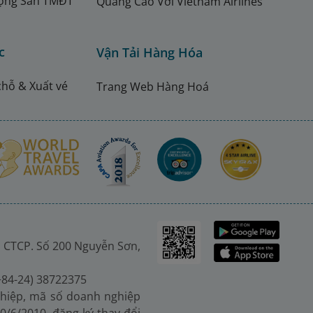
ộng Sàn TMĐT
Quảng Cáo Với Vietnam Airlines
c
Vận Tải Hàng Hóa
chỗ & Xuất vé
Trang Web Hàng Hoá
 CTCP. Số 200 Nguyễn Sơn,
(+84-24) 38722375
hiệp, mã số doanh nghiệp
0/6/2010, đăng ký thay đổi