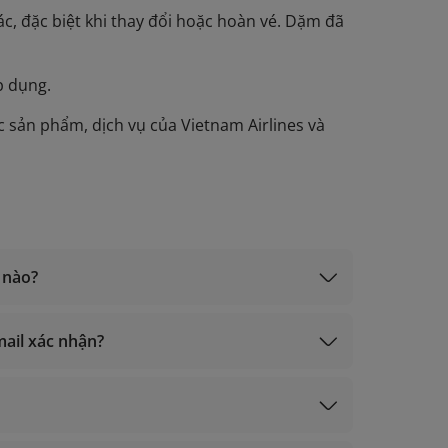
ác, đặc biệt khi thay đổi hoặc hoàn vé. Dặm đã
p dụng.
c sản phẩm, dịch vụ của Vietnam Airlines và
 nào?
mail xác nhận?
eply.lotusmiles@info.vietnamairlines.com