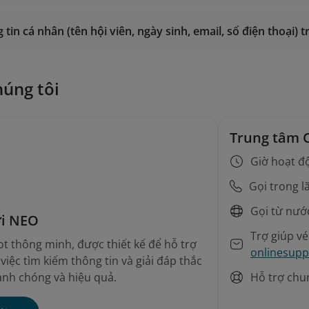
es@vietnamairlines.com
(dành cho hội viên Titan, Bạc, Đăng 
smiles@vietnamairlines.com
(dành cho hội viên Triệu Dặm, B
 tin cá nhân (tên hội viên, ngày sinh, email, số điện thoại)
es@vietnamairlines.com
(dành cho hội viên Titan, Bạc, Đăng 
Đăng nhập
nh của Vietnam Airlines
để được hướng dẫn trực tiếp.
nh của Vietnam Airlines
để được hướng dẫn trực tiếp.
húng tôi
Trung tâm 
Giờ hoạt đ
Gọi trong l
Gọi từ nướ
ới NEO
Trợ giúp v
t thông minh, được thiết kế để hỗ trợ
onlinesupp
iệc tìm kiếm thông tin và giải đáp thắc
Hỗ trợ chu
nh chóng và hiệu quả.