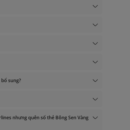
ạch Kim, Vàng)
í xét hạng
ký)
bay
ạch Kim, Vàng)
ký)
ấy thưởng khác
im, Vàng): trong vòng 2 ngày làm việc tính từ
 bổ sung?
 trong vòng 3 ngày làm việc tính từ ngày bay.
irlines nhưng quên số thẻ Bông Sen Vàng
ạch Kim, Vàng);