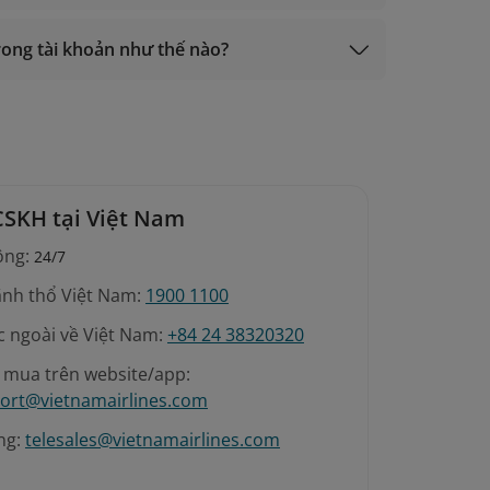
ký);
ạch Kim, Vàng);
 trong tài khoản như thế nào?
ký);
CSKH tại Việt Nam
ộng:
24/7
ãnh thổ Việt Nam:
1900 1100
c ngoài về Việt Nam:
+84 24 38320320
é mua trên website/app:
ort@vietnamairlines.com
ng:
telesales@vietnamairlines.com