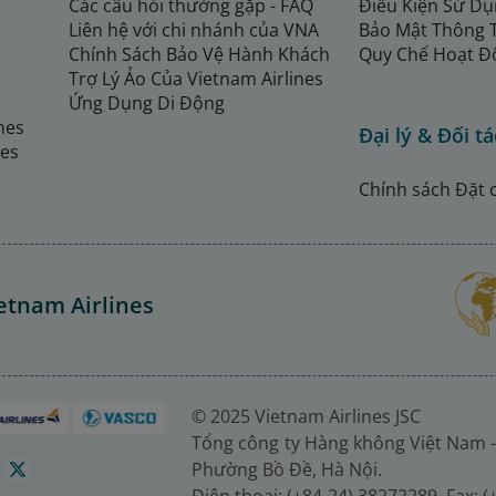
Các câu hỏi thường gặp - FAQ
Điều Kiện Sử Dụ
Liên hệ với chi nhánh của VNA
Bảo Mật Thông 
Chính Sách Bảo Vệ Hành Khách
Quy Chế Hoạt Đ
Trợ Lý Ảo Của Vietnam Airlines
Ứng Dụng Di Động
ines
Đại lý & Đối tá
nes
Chính sách Đặt 
etnam Airlines
© 2025 Vietnam Airlines JSC
Tổng công ty Hàng không Việt Nam -
Phường Bồ Đề, Hà Nội.
Điện thoại: (+84-24) 38272289. Fax: 