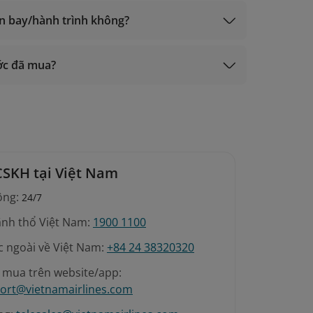
ến bay/hành trình không?
ước đã mua?
CSKH tại Việt Nam
ộng:
24/7
ãnh thổ Việt Nam:
1900 1100
c ngoài về Việt Nam:
+84 24 38320320
é mua trên website/app:
ort@vietnamairlines.com