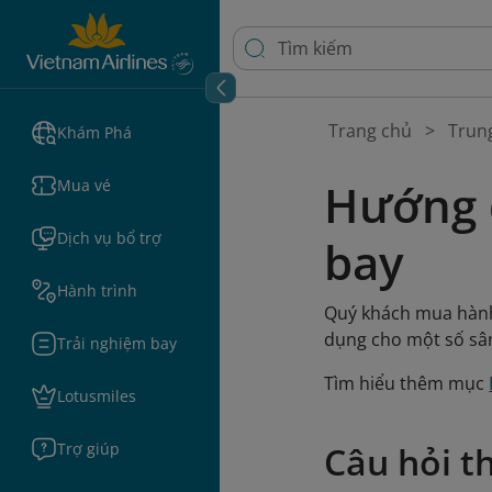
Trang chủ
Trun
Khám Phá
Hướng d
Mua vé
Dịch vụ bổ trợ
bay
Hành trình
Quý khách mua hành l
dụng cho một số sâ
Trải nghiệm bay
Tìm hiểu thêm mục
Lotusmiles
Trợ giúp
Câu hỏi t