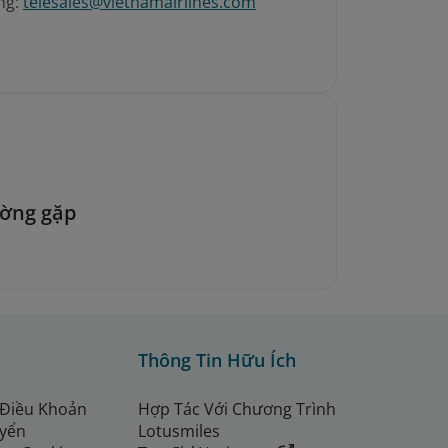
ng:
telesales@vietnamairlines.com
ường gặp
Thông Tin Hữu Ích
 Điều Khoản
Hợp Tác Với Chương Trình
uyển
Lotusmiles