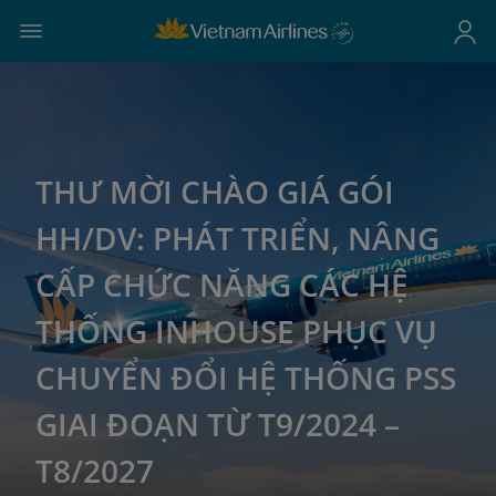
THƯ MỜI CHÀO GIÁ GÓI
HH/DV: PHÁT TRIỂN, NÂNG
CẤP CHỨC NĂNG CÁC HỆ
THỐNG INHOUSE PHỤC VỤ
CHUYỂN ĐỔI HỆ THỐNG PSS
GIAI ĐOẠN TỪ T9/2024 –
T8/2027