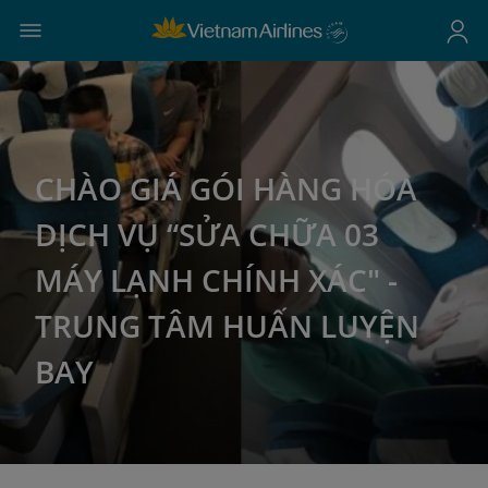
CHÀO GIÁ GÓI HÀNG HÓA
DỊCH VỤ “SỬA CHỮA 03
MÁY LẠNH CHÍNH XÁC" -
TRUNG TÂM HUẤN LUYỆN
BAY