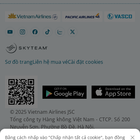
Sơ đồ trang
Liên hệ mua vé
Cài đặt cookies
© 2025 Vietnam Airlines JSC
Tổng công ty Hàng không Việt Nam - CTCP. Số 200
Nguyễn Sơn, Phường Bồ Đề, Hà Nội.
Điện thoại: (+84-24) 38272289. Fax: (+84-24)
Bằng cách nhấp vào "Chấp nhận tất cả cookie", bạn đồng