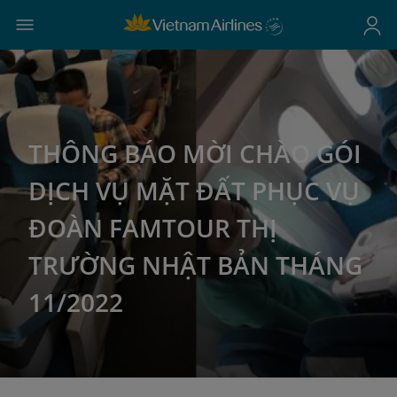
THÔNG BÁO MỜI CHÀO GÓI
DỊCH VỤ MẶT ĐẤT PHỤC VỤ
ĐOÀN FAMTOUR THỊ
TRƯỜNG NHẬT BẢN THÁNG
11/2022