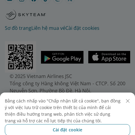
Sơ đồ trang
Liên hệ mua vé
Cài đặt cookies
© 2025 Vietnam Airlines JSC
Tổng công ty Hàng không Việt Nam - CTCP. Số 200
Nguyễn Sơn, Phường Bồ Đề, Hà Nội.
Điện thoại: (+84-24) 38272289. Fax: (+84-24)
Bằng cách nhấp vào "Chấp nhận tất cả cookie", bạn đồng
38722375
ý với việc lưu trữ cookie trên thiết bị của mình để cải
Giấy chứng nhận đăng ký doanh nghiệp, mã số
thiện điều hướng trang web, phân tích việc sử dụng
doanh nghiệp 0100107518, đăng ký lần đầu ngày
trang và hỗ trợ các nỗ lực tiếp thị của chúng tôi.
30/6/2010, đăng ký thay đổi lần thứ 10 ngày
Cài đặt cookie
24/7/2025, cấp bởi Sở Tài chính Thành phố Hà Nội.