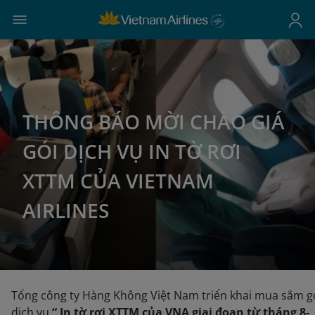
THÔNG BÁO MỜI CHÀO GIÁ
GÓI DỊCH VỤ IN TỜ RƠI
XTTM CỦA VIETNAM
AIRLINES
Tổng công ty Hàng Không Việt Nam triển khai mua sắm g
dịch vụ
“ In tờ rơi XTTM của VNA giai đoạn từ tháng 8-