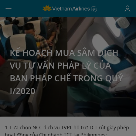
KẾ HOẠCH MUA SẮM DỊCH
VỤ TƯ VẤN PHÁP LÝ CỦA
BAN PHÁP CHẾ TRONG QUÝ
I/2020
1. Lựa chọn NCC dịch vụ TVPL hỗ trợ TCT rút giấy phép
hoạt động của Chi nhánh TCT tại Philippines;