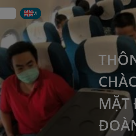
VI
THÔN
CHÀO
MẶT 
ĐOÀ