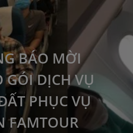
G BÁO MỜI
 GÓI DỊCH VỤ
ĐẤT PHỤC VỤ
N FAMTOUR