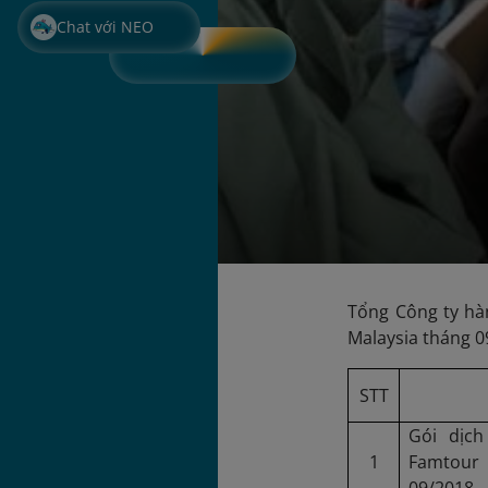
Chat với NEO
Tổng Công ty hà
Malaysia tháng 0
STT
Gói dịc
1
Famtour