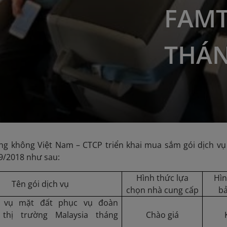
FAMT
THÁN
ng không Việt Nam – CTCP triển khai mua sắm gói dịch vụ
9/2018 như sau:
Hình thức lựa
Hì
Tên gói dịch vụ
chọn nhà cung cấp
bả
h vụ mặt đất phục vụ đoàn
 thị trường Malaysia tháng
Chào giá