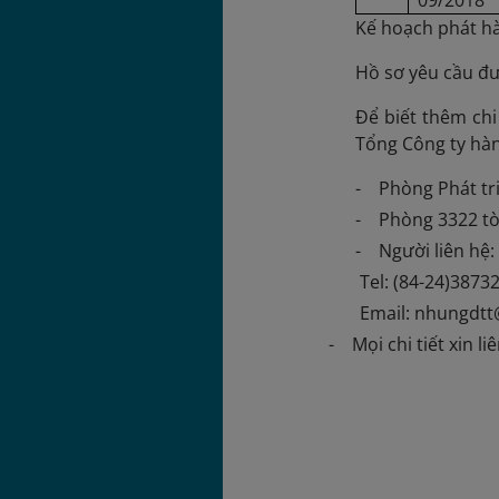
09/2018
Kế hoạch phát hà
Hồ sơ yêu cầu đư
Để biết thêm chi 
Tổng Công ty hàn
- Phòng Phát tri
- Phòng 3322 tòa
- Người liên hệ:
Tel: (84-24)3873
Email: nhungdtt
- Mọi chi tiết xin li