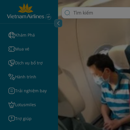
Khám Phá
Mua vé
Dịch vụ bổ trợ
Hành trình
Trải nghiệm bay
Lotusmiles
Trợ giúp