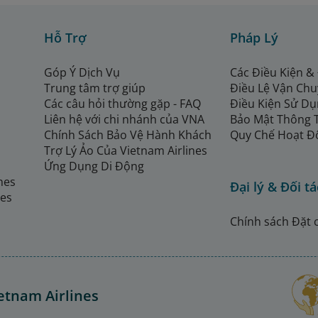
Hỗ Trợ
Pháp Lý
Góp Ý Dịch Vụ
Các Điều Kiện &
Trung tâm trợ giúp
Điều Lệ Vận Ch
Các câu hỏi thường gặp - FAQ
Điều Kiện Sử Dụ
Liên hệ với chi nhánh của VNA
Bảo Mật Thông 
Chính Sách Bảo Vệ Hành Khách
Quy Chế Hoạt Đ
Trợ Lý Ảo Của Vietnam Airlines
Ứng Dụng Di Động
ines
Đại lý & Đối tá
nes
Chính sách Đặt 
etnam Airlines