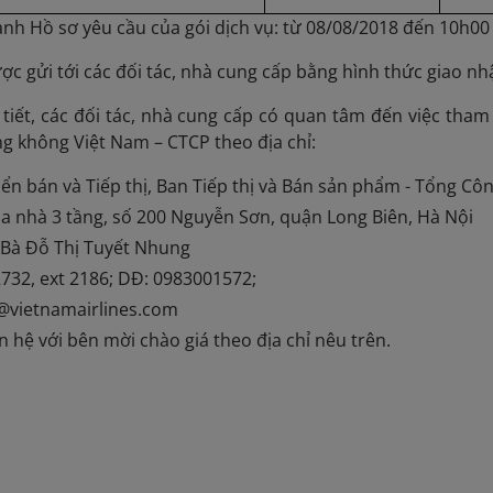
nh Hồ sơ yêu cầu của gói dịch vụ: từ 08/08/2018 đến 10h00
ợc gửi tới các đối tác, nhà cung cấp bằng hình thức giao nh
tiết, các đối tác, nhà cung cấp có quan tâm đến việc tham g
g không Việt Nam – CTCP theo địa chỉ:
ển bán và Tiếp thị, Ban Tiếp thị và Bán sản phẩm - Tổng Cô
 nhà 3 tầng, số 200 Nguyễn Sơn, quận Long Biên, Hà Nội
 Bà Đỗ Thị Tuyết Nhung
2732, ext 2186; DĐ: 0983001572;
@vietnamairlines.com
ên hệ với bên mời chào giá theo địa chỉ nêu trên.