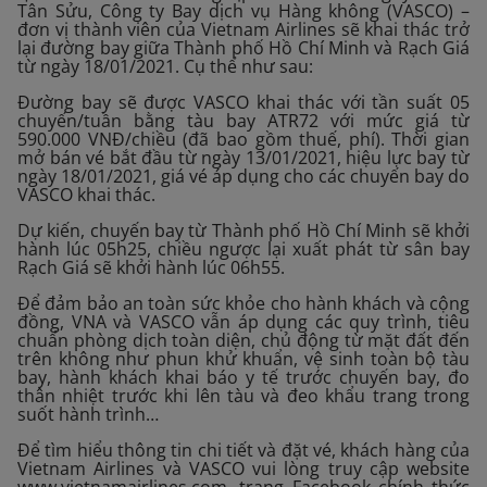
Tân Sửu, Công ty Bay dịch vụ Hàng không (VASCO) –
đơn vị thành viên của Vietnam Airlines sẽ khai thác trở
lại đường bay giữa Thành phố Hồ Chí Minh và Rạch Giá
từ ngày 18/01/2021. Cụ thể như sau:
Đường bay sẽ được VASCO khai thác với tần suất 05
chuyến/tuần bằng tàu bay ATR72 với mức giá từ
590.000 VNĐ/chiều (đã bao gồm thuế, phí). Thời gian
mở bán vé bắt đầu từ ngày 13/01/2021, hiệu lực bay từ
ngày 18/01/2021, giá vé áp dụng cho các chuyến bay do
VASCO khai thác.
Dự kiến, chuyến bay từ Thành phố Hồ Chí Minh sẽ khởi
hành lúc 05h25, chiều ngược lại xuất phát từ sân bay
Rạch Giá sẽ khởi hành lúc 06h55.
Để đảm bảo an toàn sức khỏe cho hành khách và cộng
đồng, VNA và VASCO vẫn áp dụng các quy trình, tiêu
chuẩn phòng dịch toàn diện, chủ động từ mặt đất đến
trên không như phun khử khuẩn, vệ sinh toàn bộ tàu
bay, hành khách khai báo y tế trước chuyến bay, đo
thân nhiệt trước khi lên tàu và đeo khẩu trang trong
suốt hành trình…
Để tìm hiểu thông tin chi tiết và đặt vé, khách hàng của
Vietnam Airlines và VASCO vui lòng truy cập website