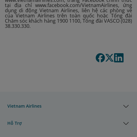
www.vietnamairlines.com, trang Facebook chính thức
tại địa chỉ www.facebook.com/VietnamAirlines, ứng
dụng di động Vietnam Airlines, liên hệ các phòng vé
của Vietnam Airlines trên toàn quốc hoặc Tổng đài
Chăm sóc khách hàng 1900 1100, Tổng đài VASCO (028)
38.330.330.
Vietnam Airlines
Hỗ Trợ