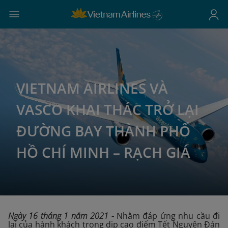
VIETNAM AIRLINES VÀ
VASCO KHAI THÁC TRỞ LẠI
ĐƯỜNG BAY THÀNH PHỐ
HỒ CHÍ MINH – RẠCH GIÁ
Ngày 16 tháng 1 năm 2021
-
Nhằm đáp ứng nhu cầu đi
lại của hành khách trong dịp cao điểm Tết Nguyên Đán