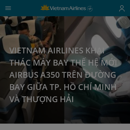
VIETNAM AIRLINES KHAI
THÁC MÁY BAY THẾ HỆ MỚI
AIRBUS A350 TRÊN ĐƯỜNG
BAY GIỮA TP. HỒ CHÍ MINH
VÀ THƯỢNG HẢI