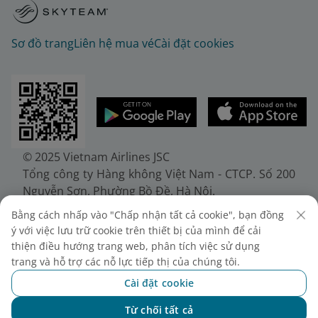
Sơ đồ trang
Liên hệ mua vé
Cài đặt cookies
© 2025 Vietnam Airlines JSC
Tổng công ty Hàng không Việt Nam - CTCP. Số 200
Nguyễn Sơn, Phường Bồ Đề, Hà Nội.
Điện thoại: (+84-24) 38272289. Fax: (+84-24)
Bằng cách nhấp vào "Chấp nhận tất cả cookie", bạn đồng
38722375
ý với việc lưu trữ cookie trên thiết bị của mình để cải
Giấy chứng nhận đăng ký doanh nghiệp, mã số
thiện điều hướng trang web, phân tích việc sử dụng
doanh nghiệp 0100107518, đăng ký lần đầu ngày
trang và hỗ trợ các nỗ lực tiếp thị của chúng tôi.
30/6/2010, đăng ký thay đổi lần thứ 10 ngày
Cài đặt cookie
24/7/2025, cấp bởi Sở Tài chính Thành phố Hà Nội.
Từ chối tất cả