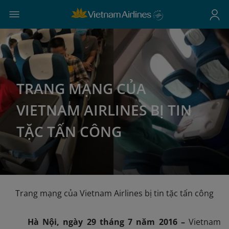
TRANG MẠNG CỦA
VIETNAM AIRLINES BỊ TIN
TẶC TẤN CÔNG
Trang mạng của Vietnam Airlines bị tin tặc tấn công
Hà Nội, ngày
29
tháng
7
năm 201
6
–
Vietnam