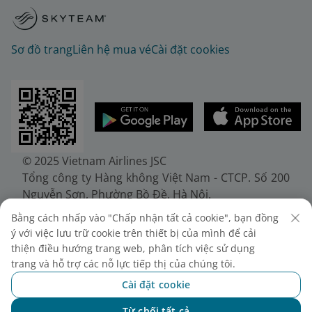
Sơ đồ trang
Liên hệ mua vé
Cài đặt cookies
© 2025 Vietnam Airlines JSC
Tổng công ty Hàng không Việt Nam - CTCP. Số 200
Nguyễn Sơn, Phường Bồ Đề, Hà Nội.
Điện thoại: (+84-24) 38272289. Fax: (+84-24)
Bằng cách nhấp vào "Chấp nhận tất cả cookie", bạn đồng
38722375
ý với việc lưu trữ cookie trên thiết bị của mình để cải
Giấy chứng nhận đăng ký doanh nghiệp, mã số
thiện điều hướng trang web, phân tích việc sử dụng
doanh nghiệp 0100107518, đăng ký lần đầu ngày
trang và hỗ trợ các nỗ lực tiếp thị của chúng tôi.
30/6/2010, đăng ký thay đổi lần thứ 10 ngày
Cài đặt cookie
24/7/2025, cấp bởi Sở Tài chính Thành phố Hà Nội.
Từ chối tất cả