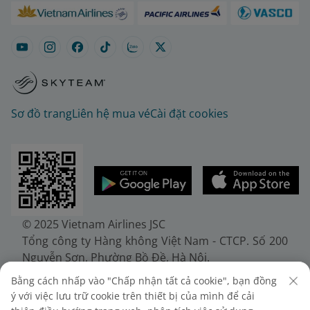
Sơ đồ trang
Liên hệ mua vé
Cài đặt cookies
© 2025 Vietnam Airlines JSC
Tổng công ty Hàng không Việt Nam - CTCP. Số 200
Nguyễn Sơn, Phường Bồ Đề, Hà Nội.
Điện thoại: (+84-24) 38272289. Fax: (+84-24)
Bằng cách nhấp vào "Chấp nhận tất cả cookie", bạn đồng
38722375
ý với việc lưu trữ cookie trên thiết bị của mình để cải
Giấy chứng nhận đăng ký doanh nghiệp, mã số