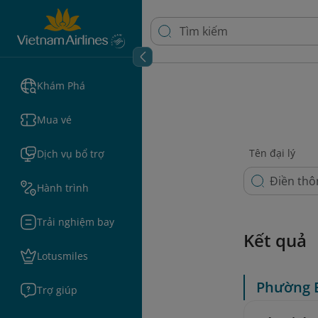
Khám Phá
Mua vé
Tên đại lý
Dịch vụ bổ trợ
Hành trình
Trải nghiệm bay
Kết quả
Lotusmiles
Phường 
Trợ giúp