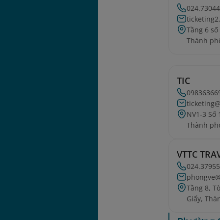
024.73044
ticketing
Tầng 6 số
Thành phố
TIC
09836366
ticketing
NV1-3 Số 
Thành phố
VTTC TRA
024.3795
phongve@v
Tầng 8, T
Giấy, Thà