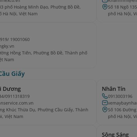
imexco.vn
Khanhhm@env
33 phố Hoàng Minh Đạo, Phường Bồ Đề,
Số 18 Ngõ 13
 Hà Nội, Việt Nam
phố Hà Nội, V
919/ 19001060
ngky.vn
ường Hồng Tiến, Phường Bồ Đề, Thành phố
iệt Nam
Cầu Giấy
ại Dương
Nhân Tín
34/0911318319
0913003196
nservice.com.vn
vemaybaynha
ng Khúc Thừa Dụ, Phường Cầu Giấy, Thành
Số 106 Đường
i, Việt Nam
phố Hà Nội, V
Sông Sáng