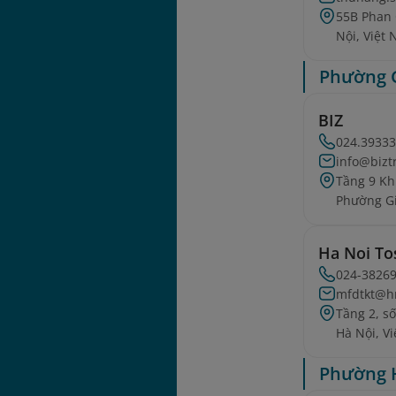
55B Phan
Nội, Việt
Phường 
BIZ
024.3933
info@bizt
Tầng 9 Kh
Phường Gi
Ha Noi To
024-3826
mfdtkt@h
Tầng 2, s
Hà Nội, V
Phường 