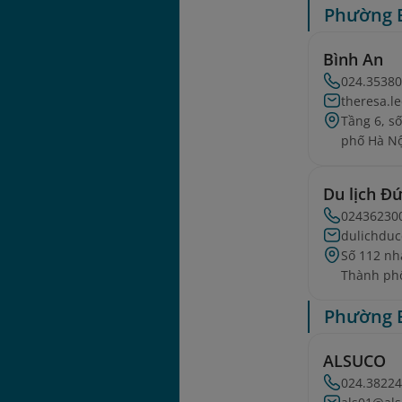
Phường 
Bình An
024.3538
theresa.l
Tầng 6, s
phố Hà Nộ
Du lịch Đ
02436230
dulichdu
Số 112 nh
Thành phố
Phường 
ALSUCO
024.3822