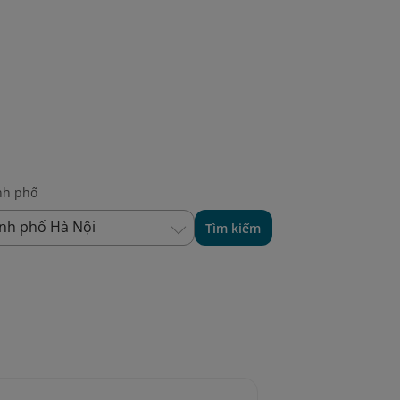
nh phố
nh phố Hà Nội
Tìm kiếm