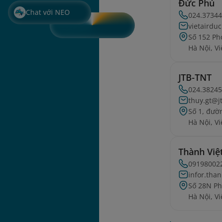
Đức Phú
Chat với NEO
024.3734
vietaird
Số 152 Ph
Hà Nội, V
JTB-TNT
024.3824
thuy.gt@j
Số 1, đườ
Hà Nội, V
Thành Việ
09198002
infor.tha
Số 28N Ph
Hà Nội, V