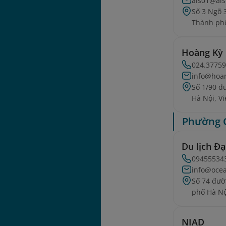
als01@als
Số 3 Ngõ 
Thành phố
Hoàng Kỳ
024.37759
info@hoa
Số 1/90 đ
Hà Nội, V
Phường 
Du lịch Đ
09455534
info@ocea
Số 74 đườ
phố Hà Nộ
NIAD