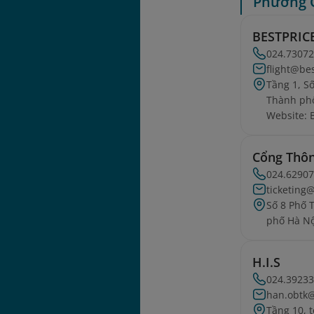
Phường 
BESTPRIC
024.7307
flight@be
Tầng 1, S
Thành phố
Website: 
Cổng Thô
024.6290
ticketing
Số 8 Phố
phố Hà Nộ
H.I.S
024.3923
han.obtk
Tầng 10, 