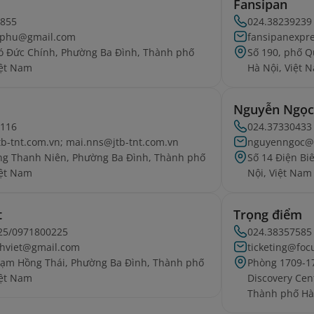
Fansipan
4855
024.38239239
ucphu@gmail.com
fansipanexpr
ó Đức Chính, Phường Ba Đình, Thành phố
Số 190, phố 
iệt Nam
Hà Nội, Việt 
Nguyễn Ngọc
5116
024.37330433
tb-tnt.com.vn; mai.nns@jtb-tnt.com.vn
nguyenngoc@
ng Thanh Niên, Phường Ba Đình, Thành phố
Số 14 Điện Bi
iệt Nam
Nội, Việt Nam
t
Trọng điểm
25/0971800225
024.38357585
nhviet@gmail.com
ticketing@fo
ạm Hồng Thái, Phường Ba Đình, Thành phố
Phòng 1709-17
iệt Nam
Discovery Cen
Thành phố Hà