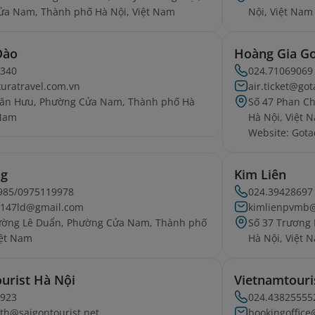
ửa Nam, Thành phố Hà Nội, Việt Nam
Nội, Việt Nam
Đào
Hoàng Gia Go
5340
024.71069069
uratravel.com.vn
air.ticket@go
Văn Hưu, Phường Cửa Nam, Thành phố Hà
Số 47 Phan C
 Nam
Hà Nội, Việt 
Website: Gota
ng
Kim Liên
985/0975119978
024.39428697
147ld@gmail.com
kimlienpvmb
đường Lê Duẩn, Phường Cửa Nam, Thành phố
Số 37 Trương
iệt Nam
Hà Nội, Việt 
ourist Hà Nội
Vietnamtour
0923
024.43825555
th@saigontourist.net
bookingoffic