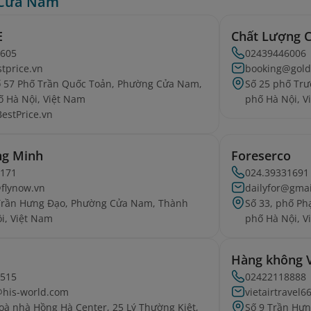
Cửa Nam
E
Chất Lượng 
2605
02439446006
stprice.vn
booking@gold
ố 57 Phố Trần Quốc Toản, Phường Cửa Nam,
Số 25 phố Tr
 Hà Nội, Việt Nam
phố Hà Nội, V
BestPrice.vn
ng Minh
Foreserco
7171
024.39331691
@flynow.vn
dailyfor@gma
 Trần Hưng Đạo, Phường Cửa Nam, Thành
Số 33, phố P
i, Việt Nam
phố Hà Nội, V
Hàng không Vi
3515
02422118888
@his-world.com
vietairtravel
toà nhà Hồng Hà Center, 25 Lý Thường Kiệt,
Số 9 Trần Hư