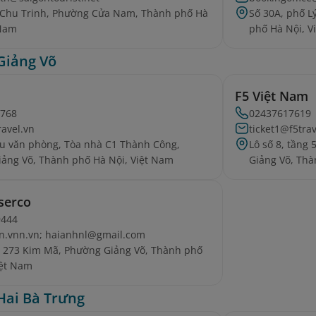
 Chu Trinh, Phường Cửa Nam, Thành phố Hà
Số 30A, phố 
 Nam
phố Hà Nội, V
Giảng Võ
F5 Việt Nam
3768
02437617619
ravel.vn
ticket1@f5tra
u văn phòng, Tòa nhà C1 Thành Công,
Lô số 8, tầng
ảng Võ, Thành phố Hà Nội, Việt Nam
Giảng Võ, Thà
serco
9444
n.vnn.vn; haianhnl@gmail.com
ố 273 Kim Mã, Phường Giảng Võ, Thành phố
iệt Nam
Hai Bà Trưng