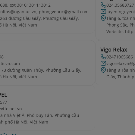
688, ext 3010; 3011; 3012
024.35683727
2.nltas@nganluc.vn; phongvebuc@gmail.com
luyen.nguyen
 263 đường Cầu Giấy, Phường Cầu Giấy,
Tầng 6, tòa n
 Hà Nội, Việt Nam
Phong Sắc, Ph
Website: http:
Vigo Relax
98
02471065686
@ticvn.com
vigorelaxvn@
173 đường Xuân Thủy, Phường Cầu Giấy,
Tầng 8 Tòa n
 Hà Nội, Việt Nam
Giấy, Thành p
VEL
5577
ttc.net.vn
òa nhà Việt Á, Phố Duy Tân, Phường Cầu
nh phố Hà Nội, Việt Nam