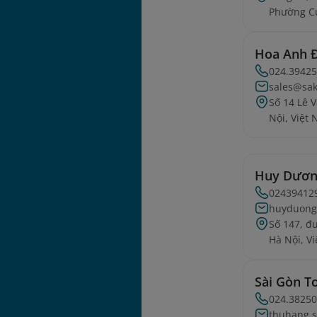
Phường C
Hoa Anh 
024.3942
sales@sak
Số 14 Lê 
Nội, Việt
Huy Dươ
02439412
huyduong
Số 147, 
Hà Nội, V
Sài Gòn T
024.3825
thuhang.s