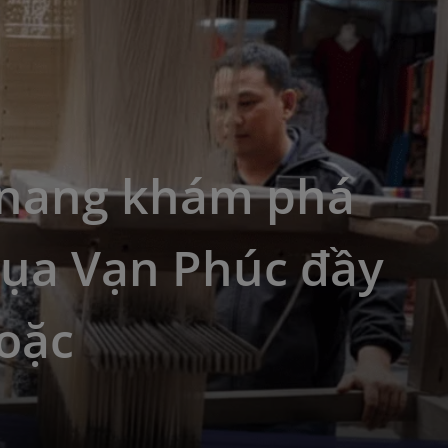
nang khám phá
lụa Vạn Phúc đầy
oặc