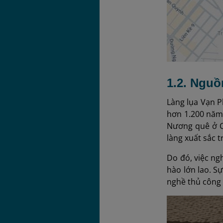
1.2. Nguồ
Làng lụa Vạn P
hơn 1.200 năm,
Nương quê ở Ca
làng xuất sắc 
Do đó, việc ng
hào lớn lao. S
nghề thủ công 