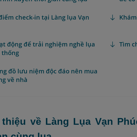
 điểm check-in tại Làng lụa Vạn
Khám
oạt động để trải nghiệm nghề lụa
Tìm c
 thống
ng đồ lưu niệm độc đáo nên mua
ng về nhà
i thiệu về Làng Lụa Vạn Phú
an cùng lụa