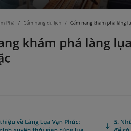
ám Phá
Cẩm nang du lịch
Cẩm nang khám phá làng l
ng khám phá làng lụa
ặc
i thiệu về Làng Lụa Vạn Phúc:
5. Nh
rình xuyên thời gian cùng lụa
để có