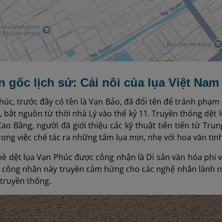
n gốc lịch sử: Cái nôi của lụa Việt Nam
húc, trước đây có tên là Vạn Bảo, đã đổi tên để tránh phạm 
 bắt nguồn từ thời nhà Lý vào thế kỷ 11. Truyền thống dệt 
o Bằng, người đã giới thiệu các kỹ thuật tiên tiến từ Tru
trong việc chế tác ra những tấm lụa mịn, nhẹ với hoa văn tin
hề dệt lụa Vạn Phúc được công nhận là Di sản văn hóa phi v
ự công nhận này truyền cảm hứng cho các nghệ nhân lành ng
truyền thống.