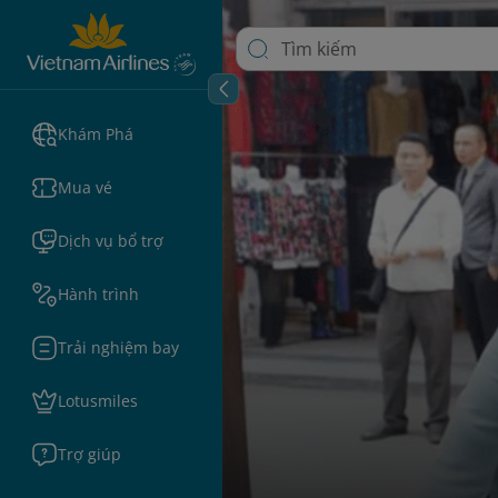
Khám Phá
Mua vé
Dịch vụ bổ trợ
Hành trình
Trải nghiệm bay
Lotusmiles
Trợ giúp