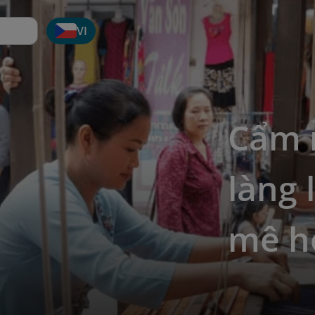
VI
Cẩm 
làng 
mê h