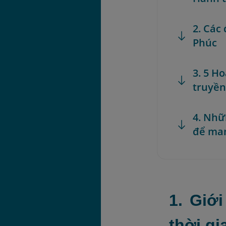
2. Các
Phúc
3. 5 H
truyền
4. Nhữ
để ma
1. Giớ
thời gi