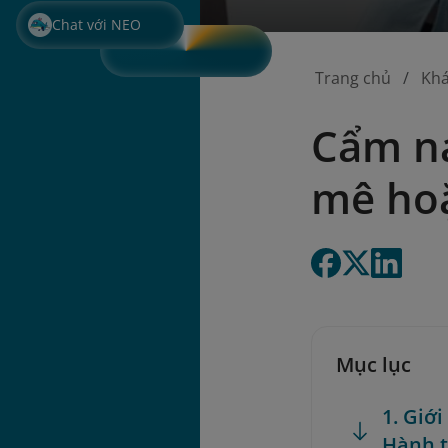
Chat với NEO
Trang chủ
Kh
Cẩm na
mê ho
Mục lục
1. Giớ
Hành t