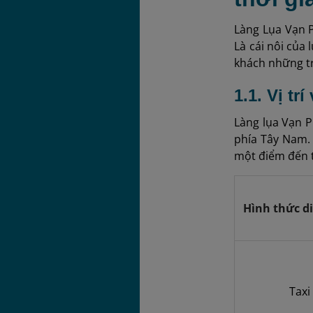
Làng Lụa Vạn P
Là cái nôi của
khách những t
1.1. Vị t
Làng lụa Vạn 
phía Tây Nam.
một điểm đến t
Hình thức d
Taxi