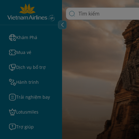
Khám Phá
Mua vé
Dịch vụ bổ trợ
Hành trình
Trải nghiệm bay
Lotusmiles
Trợ giúp