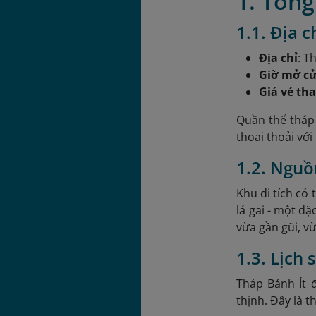
1. Tổng
1.1. Địa c
Địa chỉ
: T
Giờ mở c
Giá vé th
Quần thể tháp
thoai thoải vớ
1.2. Nguồ
Khu di tích có 
lá gai - một đ
vừa gần gũi, v
1.3. Lịch
Tháp Bánh Ít 
thịnh. Đây là t