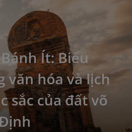
Bánh Ít: Biểu
 văn hóa và lịch
c sắc của đất võ
 Định