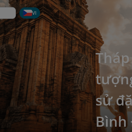
VI
Tháp 
tượng
sử đặ
Bình