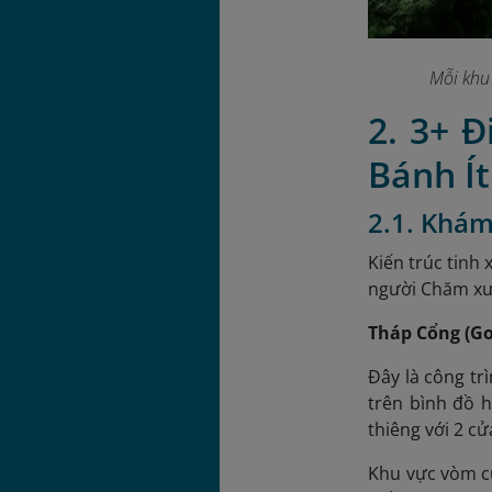
Mỗi khu 
2. 3+ 
Bánh Ít
2.1. Khám
Kiến trúc tinh
người Chăm xưa
Tháp Cổng (G
Đây là công tr
trên bình đồ h
thiêng với 2 c
Khu vực vòm cửa