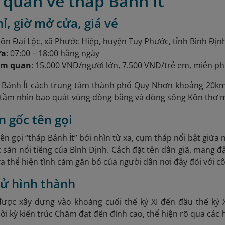
 quan về tháp Bánh Ít
hỉ, giờ mở cửa, giá vé
hôn Đại Lộc, xã Phước Hiệp, huyện Tuy Phước, tỉnh Bình Địn
ửa
: 07:00 – 18:00 hằng ngày
am quan
: 15.000 VND/người lớn, 7.500 VND/trẻ em, miễn phí
 Bánh Ít cách trung tâm thành phố Quy Nhơn khoảng 20km 
i tầm nhìn bao quát vùng đồng bằng và dòng sông Kôn thơ 
n gốc tên gọi
tên gọi “tháp Bánh Ít” bởi nhìn từ xa, cụm tháp nổi bật giữa
ặc sản nổi tiếng của Bình Định. Cách đặt tên dân giã, mang
ừa thể hiện tình cảm gắn bó của người dân nơi đây đối với cô
 sử hình thành
được xây dựng vào khoảng cuối thế kỷ XI đến đầu thế kỷ 
hời kỳ kiến trúc Chăm đạt đến đỉnh cao, thể hiện rõ qua các h