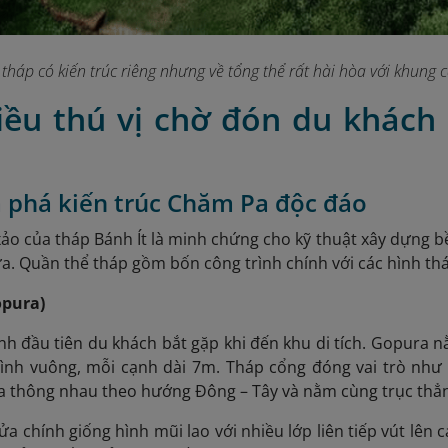
tháp có kiến trúc riêng nhưng về tổng thể rất hài hòa với khung
Điều thú vị chờ đón du khách
 phá kiến trúc Chăm Pa độc đáo
 xảo của tháp Bánh Ít là minh chứng cho kỹ thuật xây dựng b
. Quần thể tháp gồm bốn công trình chính với các hình thái,
opura)
ình đầu tiên du khách bắt gặp khi đến khu di tích. Gopura
ình vuông, mỗi cạnh dài 7m. Tháp cổng đóng vai trò như 
ửa thông nhau theo hướng Đông – Tây và nằm cùng trục thẳng
 chính giống hình mũi lao với nhiều lớp liên tiếp vút lên ca