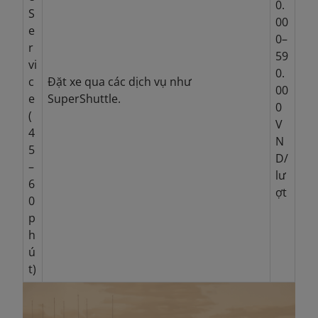
0.
S
00
e
0–
r
59
vi
0.
c
Đặt xe qua các dịch vụ như
00
e
SuperShuttle.
0
(
V
4
N
5
D/
–
lư
6
ợt
0
p
h
ú
t)