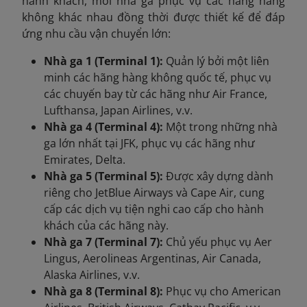
hành khách, mỗi nhà ga phục vụ các hãng hàng
không khác nhau đồng thời được thiết kế để đáp
ứng nhu cầu vận chuyển lớn:
Nhà ga 1 (Terminal 1):
Quản lý bởi một liên
minh các hãng hàng không quốc tế, phục vụ
các chuyến bay từ các hãng như Air France,
Lufthansa, Japan Airlines, v.v.
Nhà ga 4 (Terminal 4):
Một trong những nhà
ga lớn nhất tại JFK, phục vụ các hãng như
Emirates, Delta.
Nhà ga 5 (Terminal 5):
Được xây dựng dành
riêng cho JetBlue Airways và Cape Air, cung
cấp các dịch vụ tiện nghi cao cấp cho hành
khách của các hãng này.
Nhà ga 7 (Terminal 7):
Chủ yếu phục vụ Aer
Lingus, Aerolineas Argentinas, Air Canada,
Alaska Airlines, v.v.
Nhà ga 8 (Terminal 8):
Phục vụ cho American