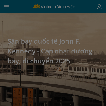
Sân bay quốc tế John F.
Kennedy - Cập nhật đường
bay, di chuyển 2025