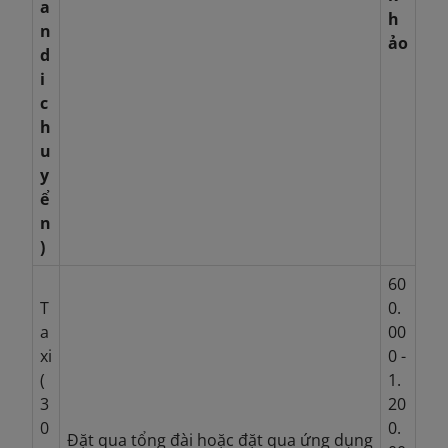
a
h
n
ảo
d
i
c
h
u
y
ể
n
)
60
T
0.
a
00
xi
0 -
(
1.
3
20
0
0.
Đặt qua tổng đài hoặc đặt qua ứng dụng