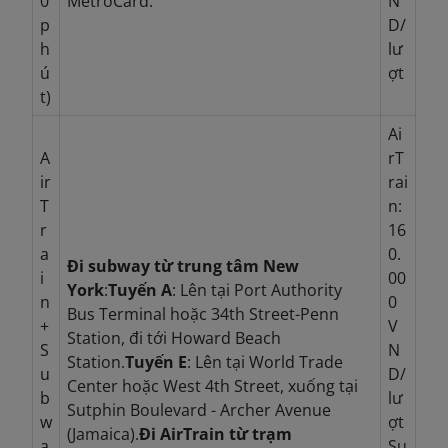
0
MetroCard.
N
p
D/
h
lư
ú
ợt
t)
Ai
A
rT
ir
rai
T
n:
r
16
a
0.
Đi subway từ trung tâm New
i
00
York
:
Tuyến A
: Lên tại Port Authority
n
0
Bus Terminal hoặc 34th Street-Penn
+
V
Station, đi tới Howard Beach
S
N
Station.
Tuyến E
: Lên tại World Trade
u
D/
Center hoặc West 4th Street, xuống tại
b
lư
Sutphin Boulevard - Archer Avenue
w
ợt
(Jamaica).
Đi AirTrain từ trạm
a
Su