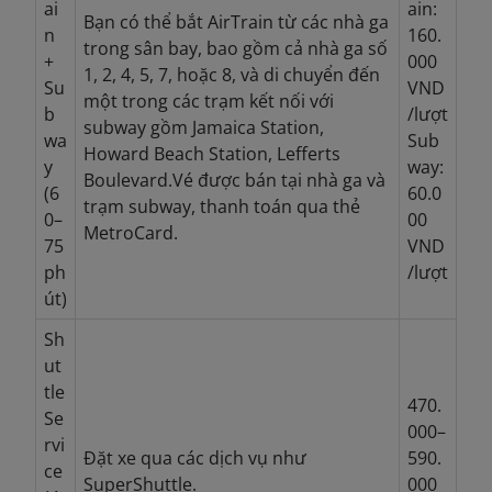
ai
ain:
Bạn có thể bắt AirTrain từ các nhà ga
n
160.
trong sân bay, bao gồm cả nhà ga số
+
000
1, 2, 4, 5, 7, hoặc 8, và di chuyển đến
Su
VND
một trong các trạm kết nối với
b
/lượt
subway gồm Jamaica Station,
wa
Sub
Howard Beach Station, Lefferts
y
way:
Boulevard.Vé được bán tại nhà ga và
(6
60.0
trạm subway, thanh toán qua thẻ
0–
00
MetroCard.
75
VND
ph
/lượt
út)
Sh
ut
tle
470.
Se
000–
rvi
Đặt xe qua các dịch vụ như
590.
ce
SuperShuttle.
000