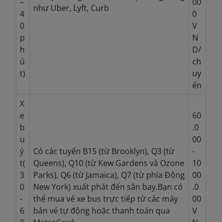
–
00
như Uber, Lyft, Curb
4
0
0
V
p
N
h
D/
ú
ch
t)
uy
ến
X
e
60
b
.0
u
00
ý
Có các tuyến B15 (từ Brooklyn), Q3 (từ
-
t(
Queens), Q10 (từ Kew Gardens và Ozone
10
3
Parks), Q6 (từ Jamaica), Q7 (từ phía Đông
00
0
New York) xuất phát đến sân bay.Bạn có
.0
-
thể mua vé xe bus trực tiếp từ các máy
00
6
bán vé tự động hoặc thanh toán qua
V