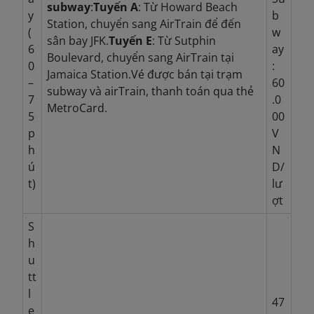
subway
:
Tuyến A
: Từ Howard Beach
y
b
Station, chuyển sang AirTrain để đến
(
w
sân bay JFK.
Tuyến E
: Từ Sutphin
6
ay
Boulevard, chuyển sang AirTrain tại
0
:
Jamaica Station.
Vé được bán tại trạm
–
60
subway và airTrain, thanh toán qua thẻ
7
.0
MetroCard.
5
00
p
V
h
N
ú
D/
t)
lư
ợt
S
h
u
tt
l
47
e