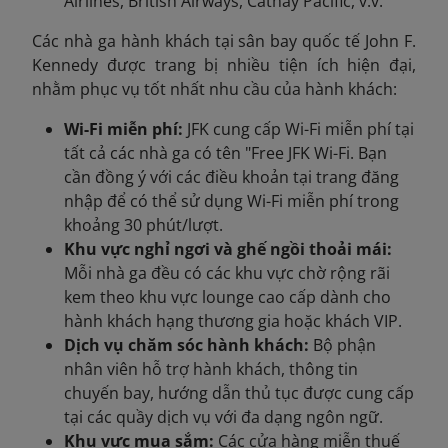
Airlines, British Airways, Cathay Pacific, v.v.
Các nhà ga hành khách tại sân bay quốc tế John F.
Kennedy được trang bị nhiều tiện ích hiện đại,
nhằm phục vụ tốt nhất nhu cầu của hành khách:
Wi-Fi miễn phí:
JFK cung cấp Wi-Fi miễn phí tại
tất cả các nhà ga có tên "Free JFK Wi-Fi. Bạn
cần đồng ý với các điều khoản tại trang đăng
nhập để có thể sử dụng Wi-Fi miễn phí trong
khoảng 30 phút/lượt.
Khu vực nghỉ ngơi và ghế ngồi thoải mái:
Mỗi nhà ga đều có các khu vực chờ rộng rãi
kem theo khu vực lounge cao cấp dành cho
hành khách hạng thương gia hoặc khách VIP.
Dịch vụ chăm sóc hành khách:
Bộ phận
nhân viên hỗ trợ hành khách, thông tin
chuyến bay, hướng dẫn thủ tục được cung cấp
tại các quầy dịch vụ với đa dạng ngôn ngữ.
Khu vực mua sắm:
Các cửa hàng miễn thuế