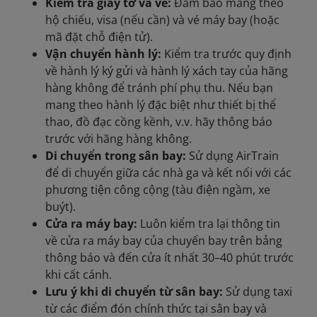
Kiểm tra giấy tờ và vé:
Đảm bảo mang theo
hộ chiếu, visa (nếu cần) và vé máy bay (hoặc
mã đặt chỗ điện tử).
Vận chuyển hành lý:
Kiểm tra trước quy định
về hành lý ký gửi và hành lý xách tay của hãng
hàng không để tránh phí phụ thu. Nếu bạn
mang theo hành lý đặc biệt như thiết bị thể
thao, đồ đạc cồng kềnh, v.v. hãy thông báo
trước với hãng hàng không.
Di chuyển trong sân bay:
Sử dụng AirTrain
để di chuyển giữa các nhà ga và kết nối với các
phương tiện công cộng (tàu điện ngầm, xe
buýt).
Cửa ra máy bay:
Luôn kiểm tra lại thông tin
về cửa ra máy bay của chuyến bay trên bảng
thông báo và đến cửa ít nhất 30–40 phút trước
khi cất cánh.
Lưu ý khi di chuyển từ sân bay:
Sử dụng taxi
từ các điểm đón chính thức tại sân bay và