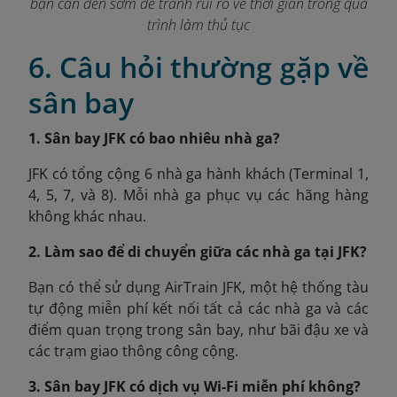
bạn cần đến sớm để tránh rủi ro về thời gian trong quá
trình làm thủ tục
6. Câu hỏi thường gặp về
sân bay
1. Sân bay JFK có bao nhiêu nhà ga?
JFK có tổng cộng 6 nhà ga hành khách (Terminal 1,
4, 5, 7, và 8). Mỗi nhà ga phục vụ các hãng hàng
không khác nhau.
2. Làm sao để di chuyển giữa các nhà ga tại JFK?
Bạn có thể sử dụng AirTrain JFK, một hệ thống tàu
tự động miễn phí kết nối tất cả các nhà ga và các
điểm quan trọng trong sân bay, như bãi đậu xe và
các trạm giao thông công cộng.
3. Sân bay JFK có dịch vụ Wi-Fi miễn phí không?