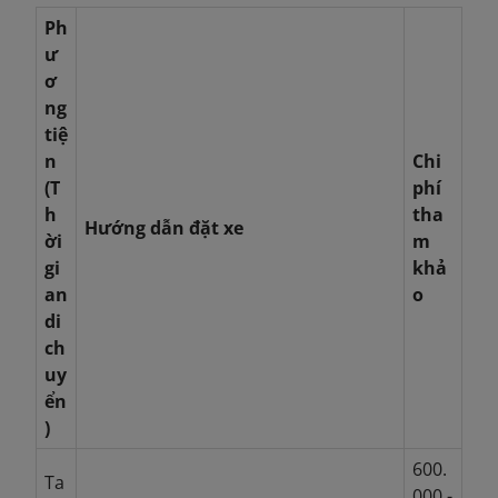
Ph
ư
ơ
ng
tiệ
n
Chi
(T
phí
h
tha
Hướng dẫn đặt xe
ời
m
gi
khả
an
o
di
ch
uy
ển
)
600.
Ta
000 -