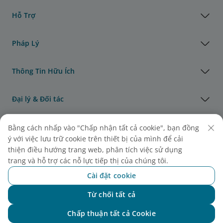
Hỗ Trợ
Pháp Lý
Thông Tin Hữu Ích
Đại lý & Đối tác
Vận Tải Hàng Hóa
Bằng cách nhấp vào "Chấp nhận tất cả cookie", bạn đồng
ý với việc lưu trữ cookie trên thiết bị của mình để cải
thiện điều hướng trang web, phân tích việc sử dụng
Giải thưởng của Vietnam Airlines
trang và hỗ trợ các nỗ lực tiếp thị của chúng tôi.
Cài đặt cookie
Từ chối tất cả
Chat với NEO
Chấp thuận tất cả Cookie