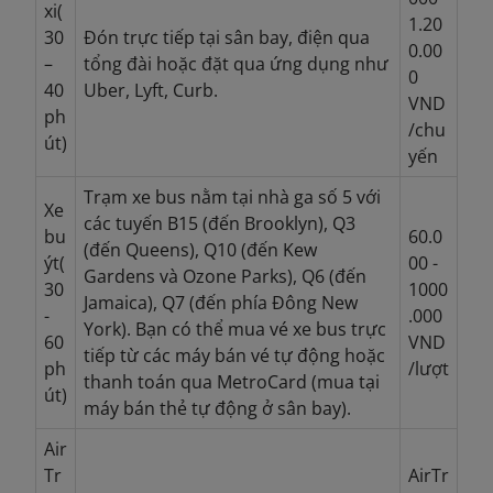
xi(
1.20
30
Đón trực tiếp tại sân bay, điện qua
0.00
–
tổng đài hoặc đặt qua ứng dụng như
0
40
Uber, Lyft, Curb.
VND
ph
/chu
út)
yến
Trạm xe bus nằm tại nhà ga số 5 với
Xe
các tuyến B15 (đến Brooklyn), Q3
bu
60.0
(đến Queens), Q10 (đến Kew
ýt(
00 -
Gardens và Ozone Parks), Q6 (đến
30
1000
Jamaica), Q7 (đến phía Đông New
-
.000
York). Bạn có thể mua vé xe bus trực
60
VND
tiếp từ các máy bán vé tự động hoặc
ph
/lượt
thanh toán qua MetroCard (mua tại
út)
máy bán thẻ tự động ở sân bay).
Air
Tr
AirTr