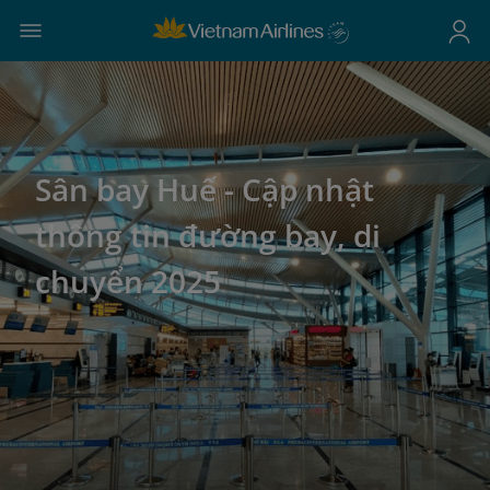
Sân bay Huế - Cập nhật
thông tin đường bay, di
chuyển 2025