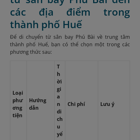
các địa điểm trong
thành phố Huế
Để di chuyển từ sân bay Phú Bài về trung tâm
thành phố Huế, bạn có thể chọn một trong các
phương thức sau:
T
h
ời
gi
Loại
a
phư
Hướng
n
Chi phí
Lưu ý
ơng
dẫn
di
tiện
ch
u
yể