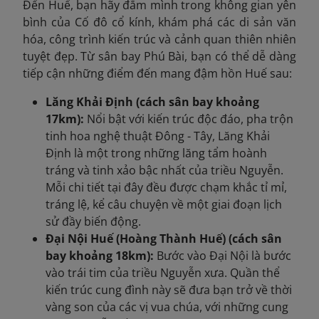
Đến Huế, bạn hãy đắm mình trong không gian yên
bình của Cố đô cổ kính, khám phá các di sản văn
hóa, công trình kiến trúc và cảnh quan thiên nhiên
tuyệt đẹp. Từ sân bay Phú Bài, bạn có thể dễ dàng
tiếp cận những điểm đến mang đậm hồn Huế sau:
Lăng Khải Định (cách sân bay khoảng
17km):
Nổi bật với kiến trúc độc đáo, pha trộn
tinh hoa nghệ thuật Đông - Tây, Lăng Khải
Định là một trong những lăng tẩm hoành
tráng và tinh xảo bậc nhất của triều Nguyễn.
Mỗi chi tiết tại đây đều được chạm khắc tỉ mỉ,
tráng lệ, kể câu chuyện về một giai đoạn lịch
sử đầy biến động.
Đại Nội Huế (Hoàng Thành Huế) (cách sân
bay khoảng 18km):
Bước vào Đại Nội là bước
vào trái tim của triều Nguyễn xưa. Quần thể
kiến trúc cung đình này sẽ đưa bạn trở về thời
vàng son của các vị vua chúa, với những cung