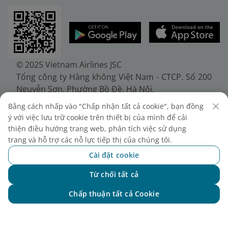
© 2025 Vietnam Airlines JSC
Tổng công ty Hàng không Việt Nam - CTCP. Số 200
Nguyễn Sơn, Phường Bồ Đề, Hà Nội.
Điện thoại: (+84-24) 38272289. Fax: (+84-24)
Bằng cách nhấp vào "Chấp nhận tất cả cookie", bạn đồng
38722375
ý với việc lưu trữ cookie trên thiết bị của mình để cải
Giấy chứng nhận đăng ký doanh nghiệp, mã số
thiện điều hướng trang web, phân tích việc sử dụng
doanh nghiệp 0100107518, đăng ký lần đầu ngày
trang và hỗ trợ các nỗ lực tiếp thị của chúng tôi.
30/6/2010, đăng ký thay đổi lần thứ 10 ngày
Cài đặt cookie
24/7/2025, cấp bởi Sở Tài chính Thành phố Hà Nội.
Từ chối tất cả
Chat với NEO
Chấp thuận tất cả Cookie