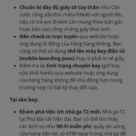
Chuẩn bị đầy đủ giấy tờ tùy thân
như Căn
cước công dân/hộ chiếu/VNeID với người lớn,
nếu có trẻ em đi kèm cần mang theo bản gốc
hoặc bản sao công chứng giấy khai sinh.
Nên check-in trực tuyến
qua website hoặc
ứng dụng di động của hãng hàng không. Bạn
cũng có thể sử dụng
thẻ lên máy bay điện tử
(mobile boarding pass)
thay vì phải in vé giấy.
Kiểm tra lại
tình trạng chuyến bay
(giờ bay,
cửa khởi hành) qua website hoặc ứng dụng
của hãng hàng không để chủ động hơn trong
trường hợp có bất kỳ thay đổi nào.
Tại sân bay:
Khám phá tiện ích nhà ga T2 mới:
Nhà ga T2
tại Phú Bài rất hiện đại. Bạn có thể tìm thấy
các dịch vụ như
Wi-Fi miễn phí
, quầy ăn uống,
cửa hàng tiện lợi, và ATM ngay trong nhà ga để