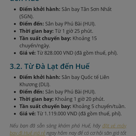
Điểm khởi hành:
Sân bay Tân Sơn Nhất
(SGN).
Điểm đến:
Sân bay Phú Bài (HUI).
Thời gian bay:
Từ 1 giờ 25 phút.
Tần suất chuyến bay:
Khoảng 15
chuyến/ngày.
Giá vé:
Từ 828.000 VND (đã gồm thuế, phí).
3.2. Từ Đà Lạt đến Huế
Điểm khởi hành:
Sân bay Quốc tế Liên
Khương (DLI).
Điểm đến:
Sân bay Phú Bài (HUI).
Thời gian bay:
Khoảng 1 giờ 20 phút.
Tần suất chuyến bay:
Khoảng 5 chuyến/tuần.
Giá vé:
Từ 1.119.000 VND (đã gồm thuế, phí).
Nếu bạn đã sẵn sàng khám phá Huế, hãy
đặt vé máy
bay đi Huế giá rẻ
ngay hôm nay để có cơ hội săn giá tốt