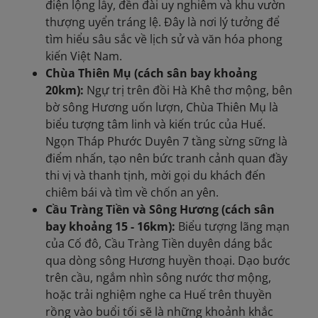
điện lộng lẫy, đền đài uy nghiêm và khu vườn
thượng uyển tráng lệ. Đây là nơi lý tưởng để
tìm hiểu sâu sắc về lịch sử và văn hóa phong
kiến Việt Nam.
Chùa Thiên Mụ (cách sân bay khoảng
20km):
Ngự trị trên đồi Hà Khê thơ mộng, bên
bờ sông Hương uốn lượn, Chùa Thiên Mụ là
biểu tượng tâm linh và kiến trúc của Huế.
Ngọn Tháp Phước Duyên 7 tầng sừng sững là
điểm nhấn, tạo nên bức tranh cảnh quan đầy
thi vị và thanh tịnh, mời gọi du khách đến
chiêm bái và tìm về chốn an yên.
Cầu Tràng Tiền và Sông Hương (cách sân
bay khoảng 15 - 16km):
Biểu tượng lãng mạn
của Cố đô, Cầu Tràng Tiền duyên dáng bắc
qua dòng sông Hương huyền thoại. Dạo bước
trên cầu, ngắm nhìn sông nước thơ mộng,
hoặc trải nghiệm nghe ca Huế trên thuyền
rồng vào buổi tối sẽ là những khoảnh khắc