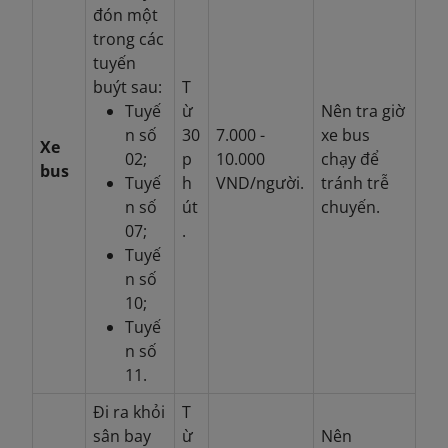
đón một
trong các
tuyến
buýt sau:
T
Tuyế
ừ
Nên tra giờ
n số
30
7.000 -
xe bus
Xe
02;
p
10.000
chạy để
bus
Tuyế
h
VND/người.
tránh trễ
n số
út
chuyến.
07;
.
Tuyế
n số
10;
Tuyế
n số
11.
Đi ra khỏi
T
sân bay
ừ
Nên