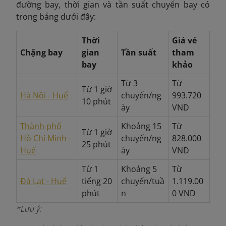
đường bay, thời gian và tần suất chuyến bay có
trong bảng dưới đây:
Thời
Giá vé
Chặng bay
gian
Tần suất
tham
bay
khảo
Từ 3
Từ
Từ 1 giờ
Hà Nội - Huế
chuyến/ng
993.720
10 phút
ày
VND
Thành phố
Khoảng 15
Từ
Từ 1 giờ
Hồ Chí Minh -
chuyến/ng
828.000
25 phút
Huế
ày
VND
Từ 1
Khoảng 5
Từ
Đà Lạt - Huế
tiếng 20
chuyến/tuầ
1.119.00
phút
n
0 VND
*Lưu ý: