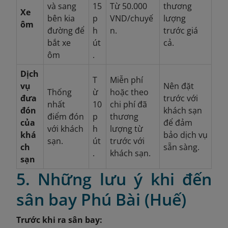
và sang
15
Từ 50.000
thương
Xe
bên kia
p
VND/chuyế
lượng
ôm
đường để
h
n.
trước giá
bắt xe
út
cả.
ôm
.
Dịch
T
Miễn phí
vụ
Nên đặt
Thống
ừ
hoặc theo
đưa
trước với
nhất
10
chi phí đã
đón
khách sạn
điểm đón
p
thương
của
để đảm
với khách
h
lượng từ
khá
bảo dịch vụ
sạn.
út
trước với
ch
sẵn sàng.
.
khách sạn.
sạn
5. Những lưu ý khi đến
sân bay Phú Bài (Huế)
Trước khi ra sân bay: