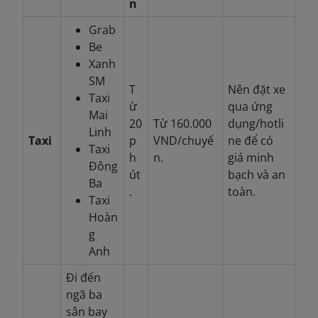
n
Grab
Be
Xanh
SM
T
Nên đặt xe
Taxi
ừ
qua ứng
Mai
20
Từ 160.000
dụng/hotli
Linh
Taxi
p
VND/chuyế
ne để có
Taxi
h
n.
giá minh
Đông
út
bạch và an
Ba
.
toàn.
Taxi
Hoàn
g
Anh
Đi đến
ngã ba
sân bay