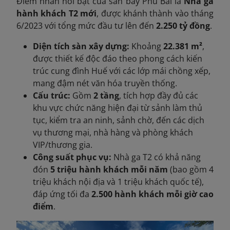
Điểm nhấn nổi bật của sân bay Phú Bài là
Nhà ga
hành khách T2 mới
, được khánh thành vào tháng
6/2023 với tổng mức đầu tư lên đến
2.250 tỷ đồng
.
Diện tích sàn xây dựng:
Khoảng
22.381 m²
,
được thiết kế độc đáo theo phong cách kiến
trúc cung đình Huế với các lớp mái chồng xếp,
mang đậm nét văn hóa truyền thống.
Cấu trúc:
Gồm
2 tầng
, tích hợp đầy đủ các
khu vực chức năng hiện đại từ sảnh làm thủ
tục, kiểm tra an ninh, sảnh chờ, đến các dịch
vụ thương mại, nhà hàng và phòng khách
VIP/thương gia.
Công suất phục vụ:
Nhà ga T2 có khả năng
đón
5 triệu hành khách mỗi năm
(bao gồm 4
triệu khách nội địa và 1 triệu khách quốc tế),
đáp ứng tối đa
2.500 hành khách mỗi giờ cao
điểm
.