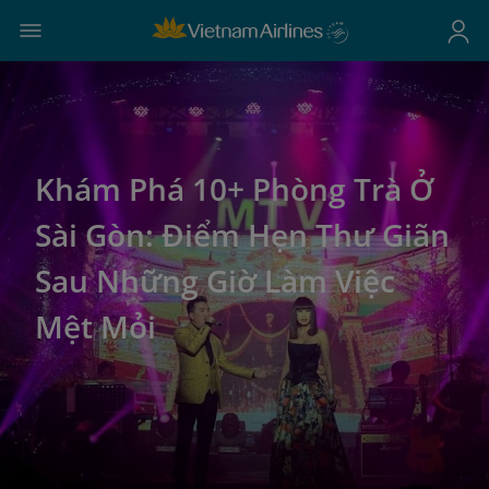
Khám Phá 10+ Phòng Trà Ở
Sài Gòn: Điểm Hẹn Thư Giãn
Sau Những Giờ Làm Việc
Mệt Mỏi