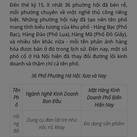
Đến thế kỷ 15, ít nhất 36 phường hội đã bén rễ,
mỗi phường chuyên về một nghề thủ công riêng
biệt. Những phường hội này đã tạo nên tên phố
mang tính biểu tượng của khu phố - Hàng Bạc (Phố
Bạc), Hàng Đào (Phố Lụa), Hàng Mã (Phố Đồ Giấy),
và nhiều tên khác nữa - mỗi tên phản ánh hàng
hóa được bán ở đó trong lịch sử. Đến nay, một số
phố cổ ở Hà Nội hiện đã thay đổi đường lối kinh
doanh và thậm chí cả tên phố.
36 Phố Phường Hà Nội: Xưa và Nay
Tên
Mặt Hàng Kinh
Ngành Nghề Kinh Doanh
Ph
Doanh Phổ Biến
Ban Đầu
ố
Hiện Nay
Hà
Dụng cụ đan lát tre như
ng
Đa dạng sản phẩm
nồi, rổ, khay
Bồ