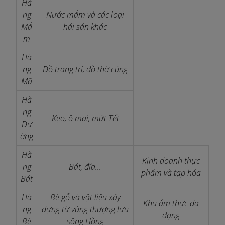
Hà
ng
Nước mắm và các loại
Mắ
hải sản khác
m
Hà
ng
Đồ trang trí, đồ thờ cúng
Mã
Hà
ng
Kẹo, ô mai, mứt Tết
Đư
ờng
Hà
Kinh doanh thực
ng
Bát, đĩa...
phẩm và tạp hóa
Bát
Hà
Bè gỗ và vật liệu xây
Khu ẩm thực đa
ng
dựng từ vùng thượng lưu
dạng
Bè
sông Hồng