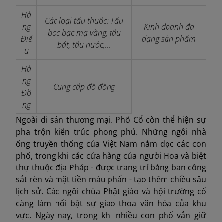
Hà
Các loại tẩu thuốc: Tẩu
ng
Kinh doanh đa
bọc bạc mạ vàng, tẩu
Điế
dạng sản phẩm
bát, tẩu nước,...
u
Hà
ng
Cung cấp đồ đồng
Đồ
ng
Ngoài di sản thương mại, Phố Cổ còn thể hiện sự
pha trộn kiến ​​trúc phong phú. Những ngôi nhà
ống truyền thống của Việt Nam nằm dọc các con
phố, trong khi các cửa hàng của người Hoa và biệt
thự thuộc địa Pháp - được trang trí bằng ban công
sắt rèn và mặt tiền màu phấn - tạo thêm chiều sâu
lịch sử. Các ngôi chùa Phật giáo và hội trường cổ
càng làm nổi bật sự giao thoa văn hóa của khu
vực. Ngày nay, trong khi nhiều con phố vẫn giữ