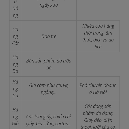
u
ngày xưa
Đô
ng
Nhiều cửa hàng
Hà
thời trang, ẩm
ng
Đan tre
thực, dịch vụ du
Cót
lịch
Hà
Bán sản phẩm da trâu
ng
bò
Da
Hà
Gia cầm như gà, vịt,
Phố chuyên doanh
ng
ngỗng...
ở Hà Nội
Gà
Các dòng sản
Hà
phẩm đa dạng:
ng
Các loại giấy, chiếu chỉ,
Giày dép, điện
Già
giấy, bìa cứng, carton...
thoại, lưỡi câu cá,