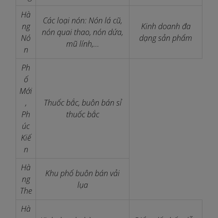
Hà
Các loại nón: Nón lá cũ,
ng
Kinh doanh đa
nón quai thao, nón dứa,
Nó
dạng sản phẩm
mũ lính,...
n
Ph
ố
Mới
,
Thuốc bắc, buôn bán sỉ
Ph
thuốc bắc
úc
Kiế
n
Hà
Khu phố buôn bán vải
ng
lụa
The
Hà