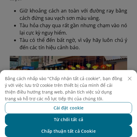
Giữ khoảng cách an toàn với đường ray bằng
cách đứng sau vạch sơn màu vàng.
Tàu hỏa chạy qua rất gần nhưng chạm vào nó
lại cực kỳ nguy hiểm.
Tàu có thể đến bất ngờ, vì vậy hãy luôn chú ý
đến các tín hiệu cảnh báo.
Bằng cách nhấp vào "Chấp nhận tất cả cookie", bạn đồng
ý với việc lưu trữ cookie trên thiết bị của mình để cải
thiện điều hướng trang web, phân tích việc sử dụng
trang và hỗ trợ các nỗ lực tiếp thị của chúng tôi.
Cài đặt cookie
Từ chối tất cả
Chat với NEO
Chấp thuận tất cả Cookie