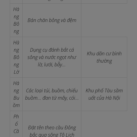
Hà
ng
Bán chăn bông và đệm
Bô
ng
Hà
ng
Dụng cụ đánh bắt cá
Khu dân cư bình
Bô
sông và nước ngọt như
thường
ng
lờ, lưới, bẫy...
Lờ
Hà
ng
Các loại túi, buồm, chiếu
Khu phố Tàu sầm
Bu
buồm... đan từ mây, cói...
uất của Hà Nội
ồm
Ph
ố
Đặt tên theo cầu Đông
Cầ
bắc qua sông Tô Lịch