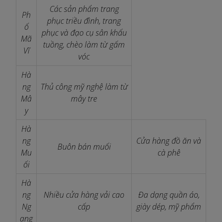
Các sản phẩm trang
Ph
phục triều đình, trang
ố
phục và đạo cụ sân khấu
Mã
tuồng, chèo làm từ gấm
Vĩ
vóc
Hà
ng
Thủ công mỹ nghệ làm từ
Mâ
mây tre
y
Hà
ng
Cửa hàng đồ ăn và
Buôn bán muối
Mu
cà phê
ối
Hà
ng
Nhiều cửa hàng vải cao
Đa dạng quần áo,
Ng
cấp
giày dép, mỹ phẩm
ang