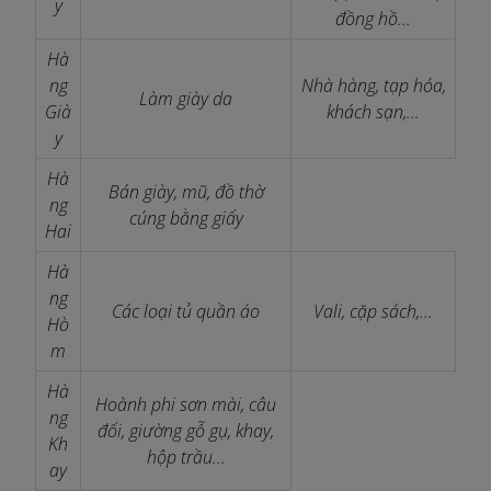
y
đồng hồ...
Hà
ng
Nhà hàng, tạp hóa,
Làm giày da
Già
khách sạn,...
y
Hà
Bán giày, mũ, đồ thờ
ng
cúng bằng giấy
Hai
Hà
ng
Các loại tủ quần áo
Vali, cặp sách,...
Hò
m
Hà
Hoành phi sơn mài, câu
ng
đối, giường gỗ gụ, khay,
Kh
hộp trầu...
ay