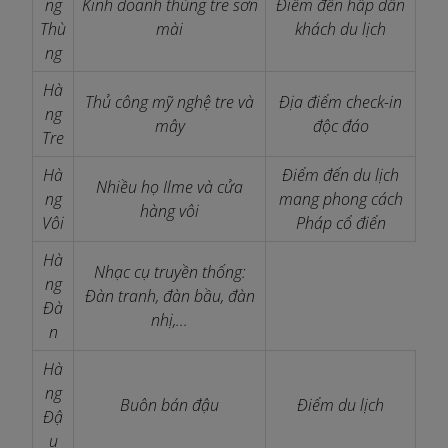
ng
Kinh doanh thùng tre sơn
Điểm đến hấp dẫn
Thù
mài
khách du lịch
ng
Hà
Thủ công mỹ nghệ tre và
Địa điểm check-in
ng
mây
độc đáo
Tre
Hà
Điểm đến du lịch
Nhiều họ Ilme và cửa
ng
mang phong cách
hàng vôi
Vôi
Pháp cổ điển
Hà
Nhạc cụ truyền thống:
ng
Đàn tranh, đàn bầu, đàn
Đà
nhị,...
n
Hà
ng
Buôn bán đậu
Điểm du lịch
Đậ
u