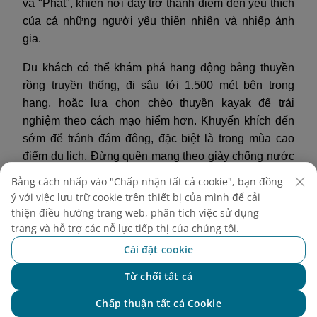
và "Phật", khiến nơi đây trở thành điểm đến yêu thích
của cả những người yêu thiên nhiên và nhiếp ảnh
gia.
Du khách có thể khám phá hang động bằng thuyền
rồng truyền thống, đi sâu tới 1.500 mét bên trong
hang, hoặc lựa chọn chèo thuyền kayak để trải
nghiệm theo cách mạo hiểm hơn. Khuyến khích đến
sớm để tránh đám đông, đặc biệt là trong mùa cao
điểm du lịch. Đừng quên mang theo giày chống nước
và túi khô cho thiết bị điện tử, vì môi trường trong
Bằng cách nhấp vào "Chấp nhận tất cả cookie", bạn đồng
hang động ẩm ướt và khó lường.
ý với việc lưu trữ cookie trên thiết bị của mình để cải
thiện điều hướng trang web, phân tích việc sử dụng
trang và hỗ trợ các nỗ lực tiếp thị của chúng tôi.
Cài đặt cookie
Từ chối tất cả
Chat với NEO
Chấp thuận tất cả Cookie