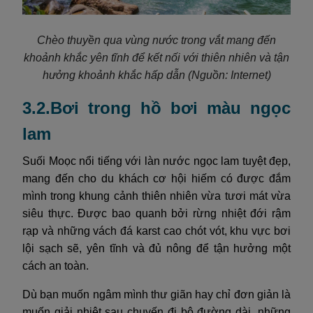
Chèo thuyền qua vùng nước trong vắt mang đến
khoảnh khắc yên tĩnh để kết nối với thiên nhiên và tận
hưởng khoảnh khắc hấp dẫn
(Nguồn: Internet)
3.2.Bơi trong hồ bơi màu ngọc
lam
Suối Moọc nổi tiếng với làn nước ngọc lam tuyệt đẹp,
mang đến cho du khách cơ hội hiếm có được đắm
mình trong khung cảnh thiên nhiên vừa tươi mát vừa
siêu thực. Được bao quanh bởi rừng nhiệt đới rậm
rạp và những vách đá karst cao chót vót, khu vực bơi
lội sạch sẽ, yên tĩnh và đủ nông để tận hưởng một
cách an toàn.
Dù bạn muốn ngâm mình thư giãn hay chỉ đơn giản là
muốn giải nhiệt sau chuyến đi bộ đường dài, những