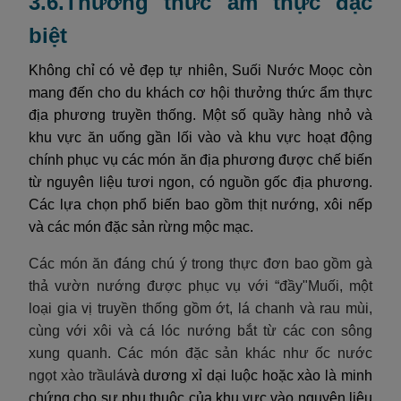
3.6.Thưởng thức ẩm thực đặc
biệt
Không chỉ có vẻ đẹp tự nhiên, Suối Nước Moọc còn
mang đến cho du khách cơ hội thưởng thức ẩm thực
địa phương truyền thống. Một số quầy hàng nhỏ và
khu vực ăn uống gần lối vào và khu vực hoạt động
chính phục vụ các món ăn địa phương được chế biến
từ nguyên liệu tươi ngon, có nguồn gốc địa phương.
Các lựa chọn phổ biến bao gồm thịt nướng, xôi nếp
và các món đặc sản rừng mộc mạc.
Các món ăn đáng chú ý trong thực đơn bao gồm gà
thả vườn nướng được phục vụ với “đầy"Muối, một
loại gia vị truyền thống gồm ớt, lá chanh và rau mùi,
cùng với xôi và cá lóc nướng bắt từ các con sông
xung quanh. Các món đặc sản khác như ốc nước
ngọt xào trầulá
và dương xỉ dại luộc hoặc xào là minh
chứng cho sự phụ thuộc của khu vực vào nguyên liệu