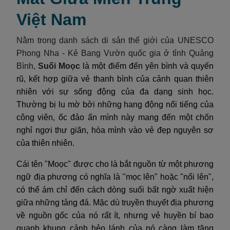
Việt Nam
Nằm trong danh sách di sản thế giới của UNESCO
Phong Nha - Kẻ Bang Vườn quốc gia ở tỉnh Quảng
Bình,
Suối Moọc
là một điểm đến yên bình và quyến
rũ, kết hợp giữa vẻ thanh bình của cảnh quan thiên
nhiên với sự sống động của đa dạng sinh học.
Thường bị lu mờ bởi những hang động nổi tiếng của
công viên, ốc đảo ẩn mình này mang đến một chốn
nghỉ ngơi thư giãn, hòa mình vào vẻ đẹp nguyên sơ
của thiên nhiên.
Cái tên "Moọc" được cho là bắt nguồn từ một phương
ngữ địa phương có nghĩa là "mọc lên" hoặc "nổi lên",
có thể ám chỉ đến cách dòng suối bất ngờ xuất hiện
giữa những tảng đá. Mặc dù truyền thuyết địa phương
về nguồn gốc của nó rất ít, nhưng vẻ huyền bí bao
quanh khung cảnh hẻo lánh của nó càng làm tăng