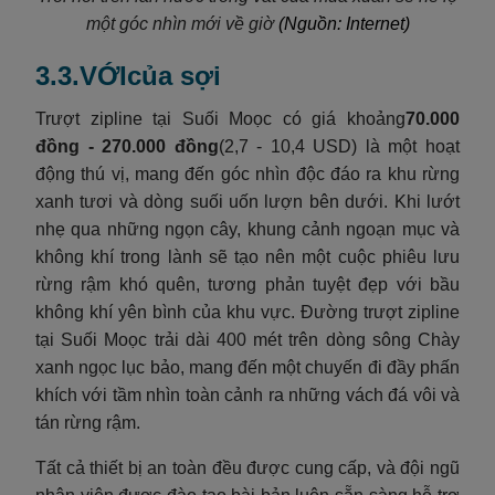
một góc nhìn mới về
giờ
(Nguồn: Internet)
3.3.VỚIcủa sợi
Trượt zipline tại Suối Moọc có giá khoảng
70.000
đồng - 270.000 đồng
(2,7 - 10,4 USD) là một hoạt
động thú vị, mang đến góc nhìn độc đáo ra khu rừng
xanh tươi và dòng suối uốn lượn bên dưới. Khi lướt
nhẹ qua những ngọn cây, khung cảnh ngoạn mục và
không khí trong lành sẽ tạo nên một cuộc phiêu lưu
rừng rậm khó quên, tương phản tuyệt đẹp với bầu
không khí yên bình của khu vực. Đường trượt zipline
tại Suối Moọc trải dài 400 mét trên dòng sông Chày
xanh ngọc lục bảo, mang đến một chuyến đi đầy phấn
khích với tầm nhìn toàn cảnh ra những vách đá vôi và
tán rừng rậm.
Tất cả thiết bị an toàn đều được cung cấp, và đội ngũ