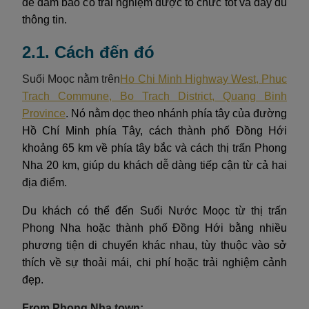
để đảm bảo có trải nghiệm được tổ chức tốt và đầy đủ
thông tin.
2.1. Cách đến đó
Suối Moọc nằm trên
Ho Chi Minh Highway West, Phuc
Trach Commune, Bo Trach District, Quang Binh
Province
. Nó nằm dọc theo nhánh phía tây của đường
Hồ Chí Minh phía Tây, cách thành phố Đồng Hới
khoảng 65 km về phía tây bắc và cách thị trấn Phong
Nha 20 km, giúp du khách dễ dàng tiếp cận từ cả hai
địa điểm.
Du khách có thể đến Suối Nước Moọc từ thị trấn
Phong Nha hoặc thành phố Đồng Hới bằng nhiều
phương tiện di chuyển khác nhau, tùy thuộc vào sở
thích về sự thoải mái, chi phí hoặc trải nghiệm cảnh
đẹp.
From Phong Nha town: