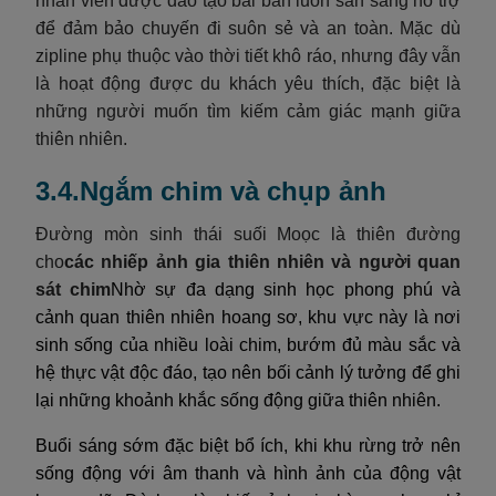
nhân viên được đào tạo bài bản luôn sẵn sàng hỗ trợ
để đảm bảo chuyến đi suôn sẻ và an toàn. Mặc dù
zipline phụ thuộc vào thời tiết khô ráo, nhưng đây vẫn
là hoạt động được du khách yêu thích, đặc biệt là
những người muốn tìm kiếm cảm giác mạnh giữa
thiên nhiên.
3.4.Ngắm chim và chụp ảnh
Đường mòn sinh thái suối Moọc là thiên đường
cho
các nhiếp ảnh gia thiên nhiên và người quan
sát chim
Nhờ sự đa dạng sinh học phong phú và
cảnh quan thiên nhiên hoang sơ, khu vực này là nơi
sinh sống của nhiều loài chim, bướm đủ màu sắc và
hệ thực vật độc đáo, tạo nên bối cảnh lý tưởng để ghi
lại những khoảnh khắc sống động giữa thiên nhiên.
Buổi sáng sớm đặc biệt bổ ích, khi khu rừng trở nên
sống động với âm thanh và hình ảnh của động vật