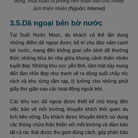
động, mùa xuân là phông nền hoàn hảo cho nhiếp
ảnh thiên nhiên
(Nguồn: Internet)
3.5.Dã ngoại bên bờ nước
Tại Suối Nước Moọc, du khách có thể tận dụng
những điểm dã ngoại được bố trí chu đáo nằm cạnh
bờ nước, mang đến không gian yên bình để thưởng
thức những bữa ăn nhẹ giữa khung cảnh thiên nhiên
tuyệt đẹp. Những khu vực yên tĩnh, râm mát này mang
đến tầm nhìn đẹp như tranh vẽ ra dòng suối chảy róc
rách và khu rừng rậm rạp, lý tưởng cho những phút
giây thư giãn sau các hoạt động ngoài trời.
Các khu vực dã ngoại được thiết kế chú trọng đến
việc bảo vệ môi trường, khuyến khích thói quen du
lịch bền vững. Du khách được khuyến khích sử dụng
các thùng chứa thân thiện với môi trường và đảm bảo
tất cả rác thải được thu gom đúng cách, góp phần bảo