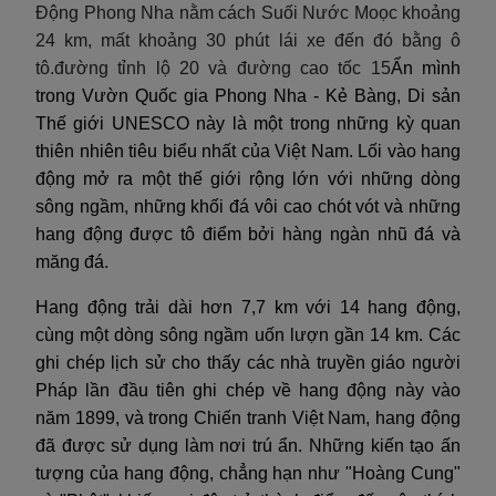
Động Phong Nha nằm cách Suối Nước Moọc khoảng
24 km, mất khoảng 30 phút lái xe đến đó bằng ô
tô.đường tỉnh lộ 20 và đường cao tốc 15
Ẩn mình
trong Vườn Quốc gia Phong Nha - Kẻ Bàng, Di sản
Thế giới UNESCO này là một trong những kỳ quan
thiên nhiên tiêu biểu nhất của Việt Nam. Lối vào hang
động mở ra một thế giới rộng lớn với những dòng
sông ngầm, những khối đá vôi cao chót vót và những
hang động được tô điểm bởi hàng ngàn nhũ đá và
măng đá.
Hang động trải dài hơn 7,7 km với 14 hang động,
cùng một dòng sông ngầm uốn lượn gần 14 km. Các
ghi chép lịch sử cho thấy các nhà truyền giáo người
Pháp lần đầu tiên ghi chép về hang động này vào
năm 1899, và trong Chiến tranh Việt Nam, hang động
đã được sử dụng làm nơi trú ẩn. Những kiến tạo ấn
tượng của hang động, chẳng hạn như "Hoàng Cung"