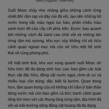
Nam
(Nguồn: Internet)
Suối Moọc chảy nhẹ nhàng giữa những cánh rừng
nhiệt đới rậm rạp và dãy núi đá vôi, tạo nên những hồ
nước trong vắt, màu ngọc lục bảo, phản chiếu màu
xanh tươi tốt của cây cối phía trên. Được bao quanh
bởi những vách đá karst cao chót vót và những tán
rừng rậm mù sương, khu vực này không chỉ sở hữu
cảnh quan ngoạn mục mà còn sở hữu một hệ sinh
thái vô cùng phong phú.
Về mặt sinh thái, khu vực xung quanh suối Moọc sở
hữu mức độ đa dạng sinh học cao, bao gồm các loài
thực vật đặc hữu, động vật nước ngọt, chim di cư và
nhiều loại côn trùng, đặc biệt là bướm. Quan trọng
hơn, tầm quan trọng của nó không chỉ nằm ở bản thân
dòng nước mà còn bao gồm cả bức tranh cảnh quan
rộng lớn hơn với các thung lũng rừng rậm, địa hình đá
vôi và môi trường sống động vật hoang dã đa dạng.