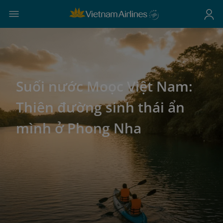
Suối nước Moọc Việt Nam:
Thiên đường sinh thái ẩn
mình ở Phong Nha