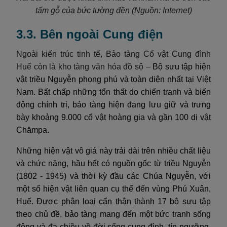
tấm gỗ của bức tường đền
(Nguồn: Internet)
3.3. Bên ngoài Cung điện
Ngoài kiến trúc tinh tế, Bảo tàng Cổ vật Cung đình
Huế còn là kho tàng văn hóa đồ sộ –
Bộ sưu tập hiện
vật triều Nguyễn phong phú và toàn diện nhất tại Việt
Nam. Bất chấp những tổn thất do chiến tranh và biến
động chính trị, bảo tàng hiện đang lưu giữ và trưng
bày khoảng 9.000 cổ vật hoàng gia và gần 100 di vật
Chămpa.
Những hiện vật vô giá này trải dài trên nhiều chất liệu
và chức năng, hầu hết có nguồn gốc từ triều Nguyễn
(1802 - 1945) và thời kỳ đầu các Chúa Nguyễn, với
một số hiện vật liên quan cụ thể đến vùng Phú Xuân,
Huế. Được phân loại cẩn thận thành 17 bộ sưu tập
theo chủ đề, bảo tàng mang đến một bức tranh sống
động và đa chiều về đời sống cung đình, tín ngưỡng,