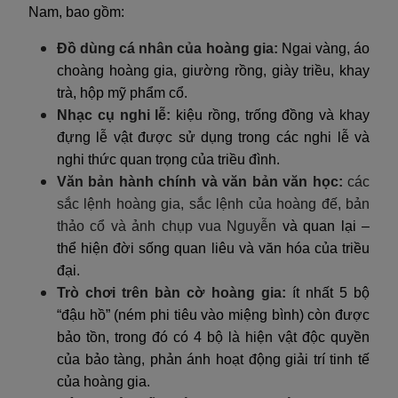
Nam, bao gồm:
Đồ dùng cá nhân của hoàng gia:
Ngai vàng, áo
choàng hoàng gia, giường rồng, giày triều, khay
trà, hộp mỹ phẩm cổ.
Nhạc cụ nghi lễ:
kiệu rồng, trống đồng và khay
đựng lễ vật được sử dụng trong các nghi lễ và
nghi thức quan trọng của triều đình.
Văn bản hành chính và văn bản văn học:
các
sắc lệnh hoàng gia, sắc lệnh của hoàng đế, bản
thảo cổ và ảnh chụp vua Nguyễn
và quan lại –
thể hiện đời sống quan liêu và văn hóa của triều
đại.
Trò chơi trên bàn cờ hoàng gia:
ít nhất 5 bộ
“đậu hồ” (ném phi tiêu vào miệng bình) còn được
bảo tồn, trong đó có 4 bộ là hiện vật độc quyền
của bảo tàng, phản ánh hoạt động giải trí tinh tế
của hoàng gia.