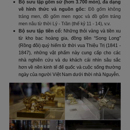
Bộ sưu tập gốm sứ (hơn 3.700 món), đa dạng
về hình thức và nguồn gốc:
Đồ gốm không
tráng men, đồ gốm men ngọc và đồ gốm tráng
men nâu từ thời Lý - Trần (thế kỷ 11 - 14), v.v.
Bộ sưu tập tiền cổ:
Những thỏi vàng và tiền xu
từ kho bạc hoàng gia, đồng tiền “Song Long”
(Rồng đôi) quý hiếm từ thời vua Thiệu Trị (1841 -
1847), những vật phẩm này cung cấp cho các
nhà nghiên cứu và du khách cái nhìn sâu sắc
hơn về nền kinh tế đế quốc và cuộc sống thường
ngày của người Việt Nam dưới thời nhà Nguyễn.