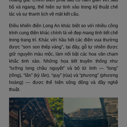
bộ xà ngang, thể hiện sự tinh xảo trong kỹ thuật chế
tác và sự thanh lịch về mặt kết cấu.
Điều khiến điện Long An khác biệt so với nhiều công
trình cung điện khác chính là vẻ đẹp mang tính tiết chế
trong trang trí. Khác với hầu hết các điện vua thường
được “sơn son thếp vàng”, tại đây, gỗ tự nhiên được
giữ nguyên màu mộc, làm nổi bật các hoa văn chạm
khắc tinh xảo. Những họa tiết truyền thống như
“lưỡng long chầu nguyệt” và bộ tứ linh — “long”
(rồng), “lân” (kỳ lân), “quy” (rùa) và “phượng” (phượng
hoàng) — được thể hiện sống động và đầy nghệ
thuật.