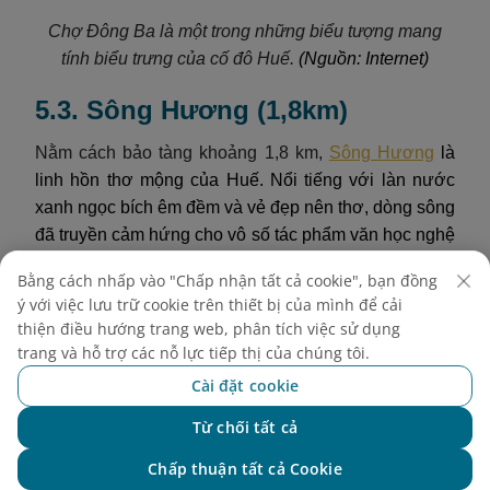
Chợ Đông Ba là một trong những biểu tượng mang
tính biểu trưng của cố đô Huế.
(Nguồn: Internet)
5.3. Sông Hương (1,8km)
Nằm cách bảo tàng khoảng 1,8 km,
Sông Hương
là
linh hồn thơ mộng của Huế. Nổi tiếng với làn nước
xanh ngọc bích êm đềm và vẻ đẹp nên thơ, dòng sông
đã truyền cảm hứng cho vô số tác phẩm văn học nghệ
thuật. Đến đây, du khách không chỉ được chiêm
Bằng cách nhấp vào "Chấp nhận tất cả cookie", bạn đồng
ngưỡng cảnh đẹp nên thơ, mà còn có thể thong thả
ý với việc lưu trữ cookie trên thiết bị của mình để cải
dạo thuyền, đặc biệt là vào buổi tối và thưởng thức
thiện điều hướng trang web, phân tích việc sử dụng
những làn điệu dân ca Huế truyền thống được biểu
trang và hỗ trợ các nỗ lực tiếp thị của chúng tôi.
diễn trực tiếp trên thuyền. Dòng sông còn dẫn đến
Cài đặt cookie
nhiều di tích tâm linh và lịch sử như Chùa Thiên Mụ
và Điện Hòn Chén, mang đến một trải nghiệm văn
Từ chối tất cả
Chat với NEO
hóa phong phú.
Chấp thuận tất cả Cookie