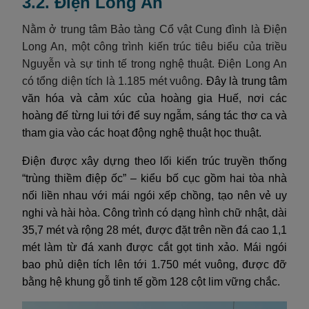
3.2. Điện Long An
Nằm ở trung tâm Bảo tàng Cổ vật Cung đình là Điện
Long An, một công trình kiến trúc tiêu biểu của triều
Nguyễn và sự tinh tế trong nghệ thuật. Điện Long An
có tổng diện tích là 1.185 mét vuông.
Đây là trung tâm
văn hóa và cảm xúc của hoàng gia Huế, nơi các
hoàng đế từng lui tới để suy ngẫm, sáng tác thơ ca và
tham gia vào các hoạt động nghệ thuật học thuật.
Điện được xây dựng theo lối kiến trúc truyền thống
“trùng thiềm điệp ốc” – kiểu bố cục gồm hai tòa nhà
nối liền nhau với mái ngói xếp chồng, tạo nên vẻ uy
nghi và hài hòa. Công trình có dạng hình chữ nhật, dài
35,7 mét và rộng 28 mét, được đặt trên nền đá cao 1,1
mét làm từ đá xanh được cắt gọt tinh xảo. Mái ngói
bao phủ diện tích lên tới 1.750 mét vuông, được đỡ
bằng hệ khung gỗ tinh tế gồm 128 cột lim vững chắc.