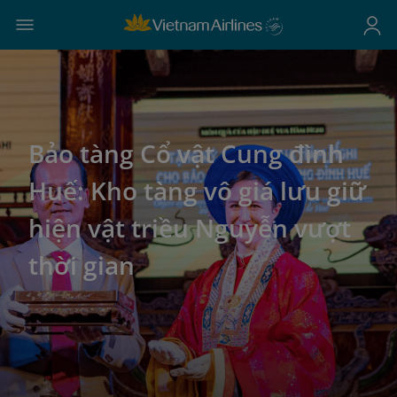
Bảo tàng Cổ vật Cung đình
Huế: Kho tàng vô giá lưu giữ
hiện vật triều Nguyễn vượt
thời gian