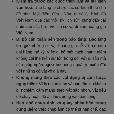
Kiểm tra trước các cuộc triển lãm và sự kiện
văn hóa:
Bảo tàng tổ chức các sự kiện theo chủ
đề như “Một điểm đến - Năm di sản”, “Kinh đô
Việt Nam qua các thời kỳ lịch sử”
, cung cấp cái
nhìn sâu sắc hơn về lịch sử và di sản hoàng gia
Việt Nam.
Đi bộ cẩn thận bên trong bảo tàng:
Bảo tàng
lưu giữ những cổ vật hoàng gia dễ vỡ, có niên
đại hàng thế kỷ. Việc đi bộ một cách chánh niệm
không chỉ thể hiện sự tôn trọng đối với di sản mà
còn giúp ngăn ngừa hư hỏng ngoài ý muốn đối
với những cổ vật vô giá này.
Không mang theo các vật dụng bị cấm hoặc
nguy hiểm:
Vì lý do an toàn và bảo tồn, du khách
bị nghiêm cấm mang theo vật sắc nhọn, vật liệu
dễ cháy hoặc đồ ăn thức uống vào bảo tàng.
Hạn chế chụp ảnh và quay phim bên trong
cung điện:
Việc chụp ảnh có thể bị hạn chế, đặc