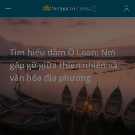
Tìm hiểu đầm Ô Loan: Nơi
gặp gỡ giữa thiên nhiên và
văn hóa địa phương