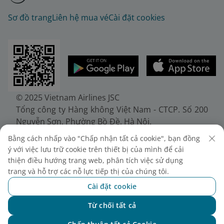
Sơ đồ trang
Liên hệ mua vé
Cài đặt cookies
© 2025 Vietnam Airlines JSC
Tổng công ty Hàng không Việt Nam - CTCP. Số 200
Nguyễn Sơn, Phường Bồ Đề, Hà Nội.
Điện thoại: (+84-24) 38272289. Fax: (+84-24)
Bằng cách nhấp vào "Chấp nhận tất cả cookie", bạn đồng
38722375
ý với việc lưu trữ cookie trên thiết bị của mình để cải
Giấy chứng nhận đăng ký doanh nghiệp, mã số
thiện điều hướng trang web, phân tích việc sử dụng
doanh nghiệp 0100107518, đăng ký lần đầu ngày
trang và hỗ trợ các nỗ lực tiếp thị của chúng tôi.
30/6/2010, đăng ký thay đổi lần thứ 10 ngày
Cài đặt cookie
24/7/2025, cấp bởi Sở Tài chính Thành phố Hà Nội.
Từ chối tất cả
Chat với NEO