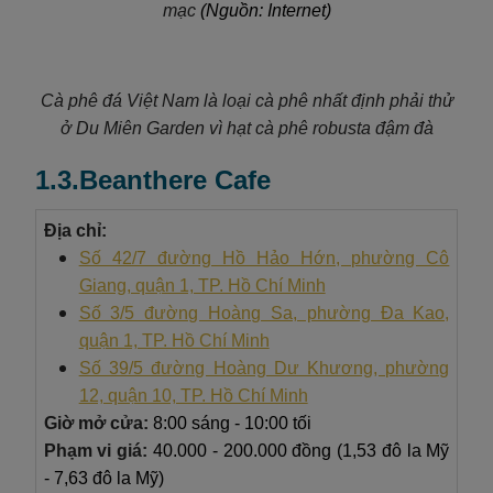
mạc
(Nguồn: Internet)
Cà phê đá Việt Nam là loại cà phê nhất định phải thử
ở Du Miên Garden vì hạt cà phê robusta đậm đà
1.3.Beanthere Cafe
Địa chỉ:
Số 42/7 đường Hồ Hảo Hớn, phường Cô
Giang, quận 1, TP. Hồ Chí Minh
Số 3/5 đường Hoàng Sa, phường Đa Kao,
quận 1, TP. Hồ Chí Minh
Số 39/5 đường Hoàng Dư Khương, phường
12, quận 10, TP. Hồ Chí Minh
Giờ mở cửa:
8:00 sáng - 10:00 tối
Phạm vi giá:
40.000 - 200.000 đồng (1,53 đô la Mỹ
- 7,63 đô la Mỹ)