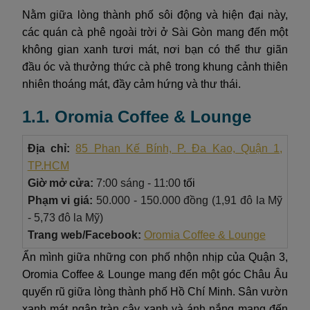
Nằm giữa lòng thành phố sôi động và hiện đại này,
các quán cà phê ngoài trời ở Sài Gòn mang đến một
không gian xanh tươi mát, nơi bạn có thể thư giãn
đầu óc và thưởng thức cà phê trong khung cảnh thiên
nhiên thoáng mát, đầy cảm hứng và thư thái.
1.1. Oromia Coffee & Lounge
Địa chỉ:
85 Phan Kế Bính, P. Đa Kao, Quận 1,
TP.HCM
Giờ mở cửa:
7:00 sáng - 11:00
tối
Phạm vi giá:
50.000 - 150.000 đồng (1,91 đô la Mỹ
- 5,73 đô la Mỹ)
Trang web/Facebook:
Oromia Coffee & Lounge
Ẩn mình giữa những con phố nhộn nhịp của Quận 3,
Oromia Coffee & Lounge mang đến một góc Châu Âu
quyến rũ giữa lòng thành phố Hồ Chí Minh. Sân vườn
xanh mát ngập tràn cây xanh và ánh nắng mang đến