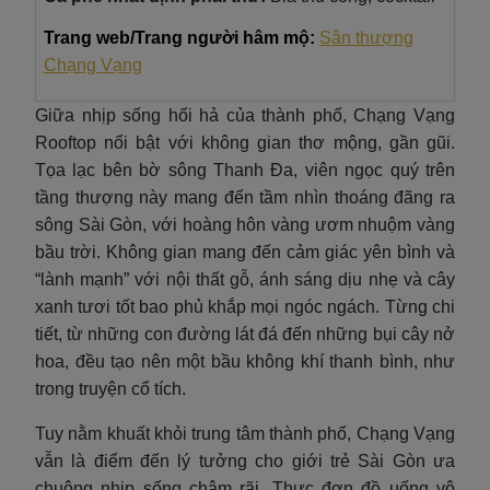
Trang web/Trang người hâm mộ:
Sân thượng
Chạng Vạng
Giữa nhịp sống hối hả của thành phố, Chạng Vạng
Rooftop nổi bật với không gian thơ mộng, gần gũi.
Tọa lạc bên bờ sông Thanh Đa, viên ngọc quý trên
tầng thượng này mang đến tầm nhìn thoáng đãng ra
sông Sài Gòn, với hoàng hôn vàng ươm nhuộm vàng
bầu trời. Không gian mang đến cảm giác yên bình và
“lành mạnh” với nội thất gỗ, ánh sáng dịu nhẹ và cây
xanh tươi tốt bao phủ khắp mọi ngóc ngách. Từng chi
tiết, từ những con đường lát đá đến những bụi cây nở
hoa, đều tạo nên một bầu không khí thanh bình, như
trong truyện cổ tích.
Tuy nằm khuất khỏi trung tâm thành phố, Chạng Vạng
vẫn là điểm đến lý tưởng cho giới trẻ Sài Gòn ưa
chuộng nhịp sống chậm rãi. Thực đơn đồ uống vô