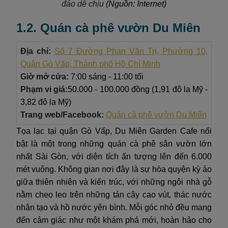
đáo dễ chịu
(Nguồn: Internet)
1.2. Quán cà phê vườn Du Miên
Địa chỉ:
Số 7 Đường Phan Văn Trị, Phường 10,
Quận Gò Vấp, Thành phố Hồ Chí Minh
Giờ mở cửa:
7:00 sáng - 11:00 tối
Phạm vi giá:
50.000 - 100.000 đồng (1,91 đô la Mỹ -
3,82 đô la Mỹ)
Trang web/Facebook:
Quán cà phê vườn Du Miên
Tọa lạc tại quận Gò Vấp, Du Miên Garden Cafe nổi
bật là một trong những quán cà phê sân vườn lớn
nhất Sài Gòn, với diện tích ấn tượng lên đến 6.000
mét vuông. Không gian nơi đây là sự hòa quyện kỳ ảo
giữa thiên nhiên và kiến trúc, với những ngôi nhà gỗ
nằm cheo leo trên những tán cây cao vút, thác nước
nhân tạo và hồ nước yên bình. Mỗi góc nhỏ đều mang
đến cảm giác như một khám phá mới, hoàn hảo cho