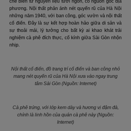
chế biến từ nguyên liệu tươi ngon, có nguồn gốc địa
phương. Nội thất phản ánh nét quyến rũ của Hà Nội
những năm 1940, với ban công, góc vườn và nội thất
cổ điển. Đây là sự kết hợp hoàn hảo giữa di sản và
sự thoải mái, lý tưởng cho bất kỳ ai khao khát trải
nghiệm cà phê đích thực, cổ kính giữa Sài Gòn nhộn
nhịp.
Nội thất cổ điển, đồ trang trí cổ điển và ban công nhỏ
mang nét quyến rũ của Hà Nội xưa vào ngay trung
tâm Sài Gòn (Nguồn: Internet)
Cà phê trứng, với lớp kem dày và hương vị đậm đà,
chính là linh hồn của quán cà phê này (Nguồn:
Internet)