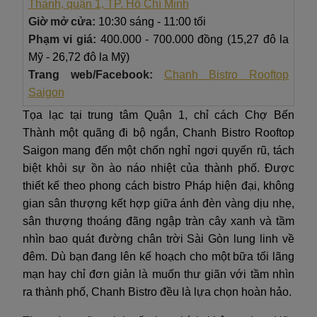
Thành, quận 1, TP. Hồ Chí Minh
Giờ mở cửa:
10:30 sáng - 11:00 tối
Phạm vi giá:
400.000 - 700.000 đồng (15,27 đô la
Mỹ - 26,72 đô la Mỹ)
Trang web/Facebook:
Chanh Bistro Rooftop
Saigon
Tọa lạc tại trung tâm Quận 1, chỉ cách Chợ Bến
Thành một quãng đi bộ ngắn, Chanh Bistro Rooftop
Saigon mang đến một chốn nghỉ ngơi quyến rũ, tách
biệt khỏi sự ồn ào náo nhiệt của thành phố. Được
thiết kế theo phong cách bistro Pháp hiện đại, không
gian sân thượng kết hợp giữa ánh đèn vàng dịu nhẹ,
sân thượng thoáng đãng ngập tràn cây xanh và tầm
nhìn bao quát đường chân trời Sài Gòn lung linh về
đêm. Dù bạn đang lên kế hoạch cho một bữa tối lãng
mạn hay chỉ đơn giản là muốn thư giãn với tầm nhìn
ra thành phố, Chanh Bistro đều là lựa chọn hoàn hảo.