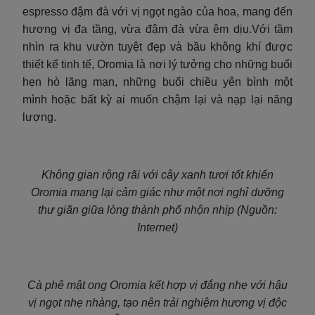
espresso đậm đà với vị ngọt ngào của hoa, mang đến
hương vị đa tầng, vừa đậm đà vừa êm dịu.Với tầm
nhìn ra khu vườn tuyệt đẹp và bầu không khí được
thiết kế tinh tế, Oromia là nơi lý tưởng cho những buổi
hẹn hò lãng mạn, những buổi chiều yên bình một
mình hoặc bất kỳ ai muốn chậm lại và nạp lại năng
lượng.
Không gian rộng rãi với cây xanh tươi tốt khiến
Oromia mang lại cảm giác như một nơi nghỉ dưỡng
thư giãn giữa lòng thành phố nhộn nhịp (Nguồn:
Internet)
Cà phê mật ong Oromia kết hợp vị đắng nhẹ với hậu
vị ngọt nhẹ nhàng, tạo nên trải nghiệm hương vị độc