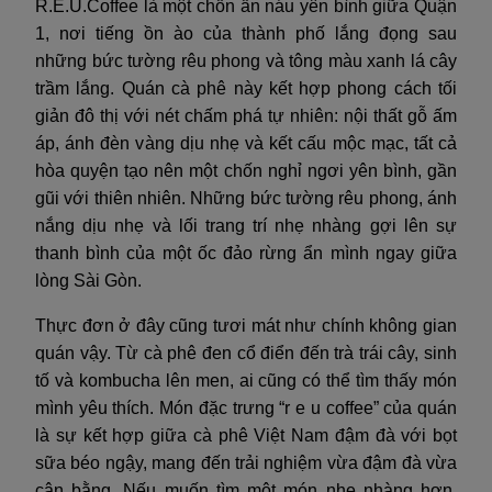
R.E.U.Coffee là một chốn ẩn náu yên bình giữa Quận
1, nơi tiếng ồn ào của thành phố lắng đọng sau
những bức tường rêu phong và tông màu xanh lá cây
trầm lắng. Quán cà phê này kết hợp phong cách tối
giản đô thị với nét chấm phá tự nhiên: nội thất gỗ ấm
áp, ánh đèn vàng dịu nhẹ và kết cấu mộc mạc, tất cả
hòa quyện tạo nên một chốn nghỉ ngơi yên bình, gần
gũi với thiên nhiên. Những bức tường rêu phong, ánh
nắng dịu nhẹ và lối trang trí nhẹ nhàng gợi lên sự
thanh bình của một ốc đảo rừng ẩn mình ngay giữa
lòng Sài Gòn.
Thực đơn ở đây cũng tươi mát như chính không gian
quán vậy. Từ cà phê đen cổ điển đến trà trái cây, sinh
tố và kombucha lên men, ai cũng có thể tìm thấy món
mình yêu thích. Món đặc trưng “r e u coffee” của quán
là sự kết hợp giữa cà phê Việt Nam đậm đà với bọt
sữa béo ngậy, mang đến trải nghiệm vừa đậm đà vừa
cân bằng. Nếu muốn tìm một món nhẹ nhàng hơn,