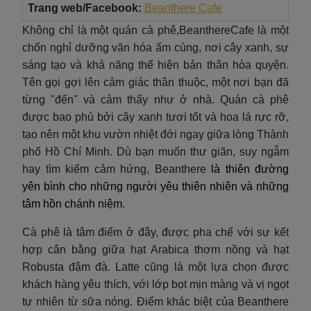
Trang web/Facebook:
Beanthere
Cafe
Không chỉ là một quán cà phê,BeanthereCafe là một
chốn nghỉ dưỡng văn hóa ấm cúng, nơi cây xanh, sự
sáng tạo và khả năng thể hiện bản thân hòa quyện.
Tên gọi gợi lên cảm giác thân thuộc, một nơi bạn đã
từng "đến" và cảm thấy như ở nhà. Quán cà phê
được bao phủ bởi cây xanh tươi tốt và hoa lá rực rỡ,
tạo nên một khu vườn nhiệt đới ngay giữa lòng Thành
phố Hồ Chí Minh. Dù bạn muốn thư giãn, suy ngẫm
hay tìm kiếm cảm hứng, Beanthere
là thiên đường
yên bình cho những người yêu thiên nhiên và những
tâm hồn chánh niệm.
Cà phê là tâm điểm ở đây, được pha chế với sự kết
hợp cân bằng giữa hạt Arabica thơm nồng và hạt
Robusta đậm đà. Latte cũng là một lựa chọn được
khách hàng yêu thích, với lớp bọt mịn màng và vị ngọt
tự nhiên từ sữa nóng. Điểm khác biệt của Beanthere