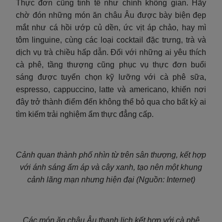
Thực đơn cũng tinh tế như chính không gian. Hãy
chờ đón những món ăn châu Âu được bày biện đẹp
mắt như cá hồi ướp củ dền, ức vịt áp chảo, hay mì
tôm linguine, cùng các loại cocktail đặc trưng, trà và
dịch vụ trà chiều hấp dẫn. Đối với những ai yêu thích
cà phê, tầng thượng cũng phục vụ thực đơn buổi
sáng được tuyển chọn kỹ lưỡng với cà phê sữa,
espresso, cappuccino, latte và americano, khiến nơi
đây trở thành điểm đến không thể bỏ qua cho bất kỳ ai
tìm kiếm trải nghiệm ẩm thực đẳng cấp.
Cảnh quan thành phố nhìn từ trên sân thượng, kết hợp
với ánh sáng ấm áp và cây xanh, tạo nên một khung
cảnh lãng mạn nhưng hiện đại (Nguồn: Internet)
Các món ăn châu Âu thanh lịch kết hợp với cà phê