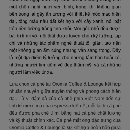
một chốn nghỉ ngơi yên bình, trong khi không gian
bên trong lại gây ấn tượng với thiết kế mộc mạc hiện
đại, tông màu nâu đất kết hợp với cây xanh, nổi bật
trên nền tường trắng tinh khôi. Mỗi góc nhỏ đều được
bài trí tỉ mỉ với nội thất được tuyển chọn kỹ lưỡng, tạp
chí và những tác phẩm nghệ thuật tối giản, tạo nên
một không gian ấm cúng nhưng vẫn sang trọng. Đây
là một địa điểm lý tưởng cho những tâm hồn hoài cổ,
những người tìm kiếm vẻ đẹp thẩm mỹ, và cả những
người làm việc từ xa.
Lựa chọn cà phê tại Oromia Coffee & Lounge kết hợp
nhuần nhuyễn giữa truyền thống và phong cách hiện
đại. Từ vị đậm đà của cà phê phin Việt Nam đến sự
tinh tế mượt mà của espresso kiểu Ý, mỗi tách cà phê
đều được pha chế tỉ mỉ bằng hạt cà phê chất lượng
và kỹ thuật chính xác. Cà phê mật ong đặc trưng của
Oromia Coffee & Lounge là sự kết hợp hoàn hảo giữa