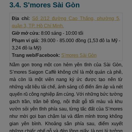
3.4. S'mores Sài Gòn
Địa chỉ:
Số 2/12 đường Cao Thắng, phường 5,
quận 3, TP. Hồ Chí Minh.
Giờ mở cửa:
8:00 sáng - 10:00 tối
Phạm vi giá:
39.000 - 85.000 đồng (1,53 đô la Mỹ -
3,24 đô la Mỹ)
Trang web/Facebook:
S'mores Sài Gòn
Nằm gọn trong một con hẻm yên tĩnh của Sài Gòn,
S’mores Saigon Caffè không chỉ là một quán cà phê,
mà còn là một viên nang ký ức được tạo nên từ
những vật liệu tái chế, ánh sáng cổ điển ấm áp và nét
quyến rũ công nghiệp ấm cúng. Với những bức tường
gạch trần, trần bê tông, nội thất gỗ tối màu và khu
vườn sỏi yên tĩnh phía sau, từng tấc đất của S’mores
như mời gọi bạn chậm lại và đắm mình trong không
gian yên bình. Khoảng sân phía sau, điểm xuyết
những chiếc ghế gỗ và đèn lồng giấy, là nơi lý tưởng