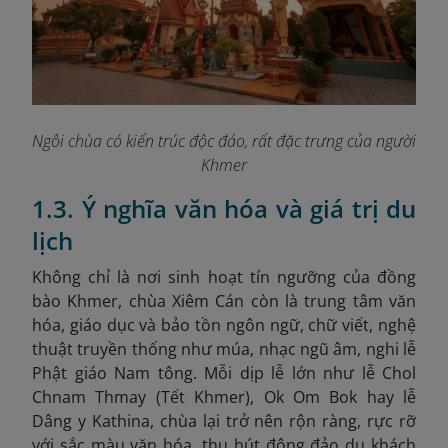
Ngôi chùa có kiến trúc độc đáo, rất đặc trưng của người
Khmer
1.3. Ý nghĩa văn hóa và giá trị du
lịch
Không chỉ là nơi sinh hoạt tín ngưỡng của đồng
bào Khmer, chùa Xiêm Cán còn là trung tâm văn
hóa, giáo dục và bảo tồn ngôn ngữ, chữ viết, nghệ
thuật truyền thống như múa, nhạc ngũ âm, nghi lễ
Phật giáo Nam tông. Mỗi dịp lễ lớn như lễ Chol
Chnam Thmay (Tết Khmer), Ok Om Bok hay lễ
Dâng y Kathina, chùa lại trở nên rộn ràng, rực rỡ
với sắc màu văn hóa, thu hút đông đảo du khách