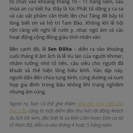
tổ chức vào khoảng tháng 10 – 11 hằng năm, sau
mùa an cư kiết hạ. Đây là lúc Phật tử dâng y ca sa
và các vật phẩm cần thiết lên chư Tăng để bày tỏ
lòng biết ơn và hộ trì Tam Bảo. Không khí lễ hội
rộn ràng với nghi lễ rước y, nhạc ngũ âm và các
hoạt động cộng đồng giàu tính nhân văn.
Bên cạnh đó, lễ
Sen Đôlta
– diễn ra vào khoảng
cuối tháng 8 âm lịch là lễ Vu lan của người Khmer,
nhằm tưởng nhớ tổ tiên, cầu siêu cho người đã
khuất và thể hiện lòng hiếu kính. Vào dịp này,
người dân đến chùa tụng kinh, cúng dường và sum
họp gia đình trong bầu không khí trang nghiêm
nhưng ấm cúng.
Ngoài ra, bạn có thể ghé thăm
nhà hát Cao Văn Lầu
Bạc Liêu
cũng là một điểm đến thu hút rất đông khách
du lịch tới xem, đặc biệt là sự kiện Liên hoan Đờn ca tài
tử Nam Bộ, diễn ra vào tháng 4 hoặc 5 hằng năm.