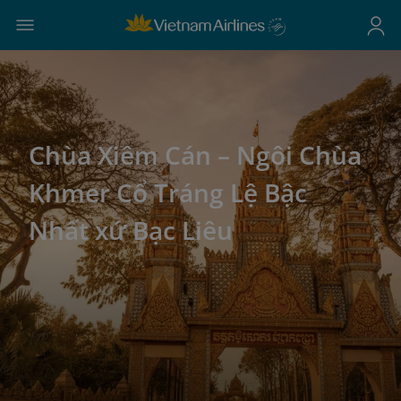
Chùa Xiêm Cán – Ngôi Chùa
Khmer Cổ Tráng Lệ Bậc
Nhất xứ Bạc Liêu