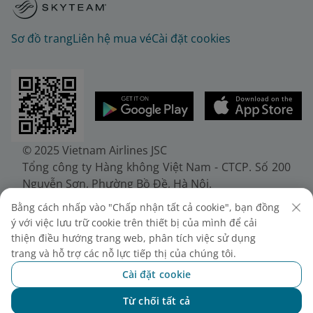
Sơ đồ trang
Liên hệ mua vé
Cài đặt cookies
© 2025 Vietnam Airlines JSC
Tổng công ty Hàng không Việt Nam - CTCP. Số 200
Nguyễn Sơn, Phường Bồ Đề, Hà Nội.
Điện thoại: (+84-24) 38272289. Fax: (+84-24)
Bằng cách nhấp vào "Chấp nhận tất cả cookie", bạn đồng
38722375
ý với việc lưu trữ cookie trên thiết bị của mình để cải
Giấy chứng nhận đăng ký doanh nghiệp, mã số
thiện điều hướng trang web, phân tích việc sử dụng
doanh nghiệp 0100107518, đăng ký lần đầu ngày
trang và hỗ trợ các nỗ lực tiếp thị của chúng tôi.
30/6/2010, đăng ký thay đổi lần thứ 10 ngày
Cài đặt cookie
24/7/2025, cấp bởi Sở Tài chính Thành phố Hà Nội.
Từ chối tất cả
Chat với NEO