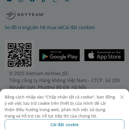
Sơ đồ trang
Liên hệ mua vé
Cài đặt cookies
© 2025 Vietnam Airlines JSC
Tổng công ty Hàng không Việt Nam - CTCP. Số 200
Nguyễn Sơn, Phường Bồ Đề, Hà Nội.
Điện thoại: (+84-24) 38272289. Fax: (+84-24)
Bằng cách nhấp vào "Chấp nhận tất cả cookie", bạn đồng
38722375
ý với việc lưu trữ cookie trên thiết bị của mình để cải
Giấy chứng nhận đăng ký doanh nghiệp, mã số
thiện điều hướng trang web, phân tích việc sử dụng
doanh nghiệp 0100107518, đăng ký lần đầu ngày
trang và hỗ trợ các nỗ lực tiếp thị của chúng tôi.
30/6/2010, đăng ký thay đổi lần thứ 10 ngày
Cài đặt cookie
24/7/2025, cấp bởi Sở Tài chính Thành phố Hà Nội.