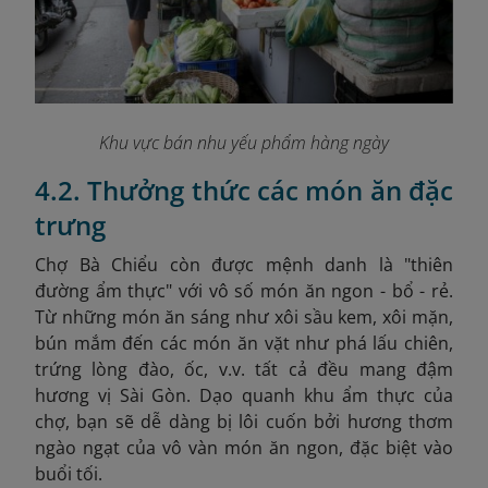
Khu vực bán nhu yếu phẩm hàng ngày
4.2. Thưởng thức các món ăn đặc
trưng
Chợ Bà Chiểu còn được mệnh danh là "thiên
đường ẩm thực" với vô số món ăn ngon - bổ - rẻ.
Từ những món ăn sáng như xôi sầu kem, xôi mặn,
bún mắm đến các món ăn vặt như phá lấu chiên,
trứng lòng đào, ốc, v.v. tất cả đều mang đậm
hương vị Sài Gòn.​ Dạo quanh khu ẩm thực của
chợ, bạn sẽ dễ dàng bị lôi cuốn bởi hương thơm
ngào ngạt của vô vàn món ăn ngon, đặc biệt vào
buổi tối.