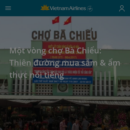
Một vòng chợ Bà Chiểu:
Thiên đường mua sắm & ẩm
thực nổi tiếng