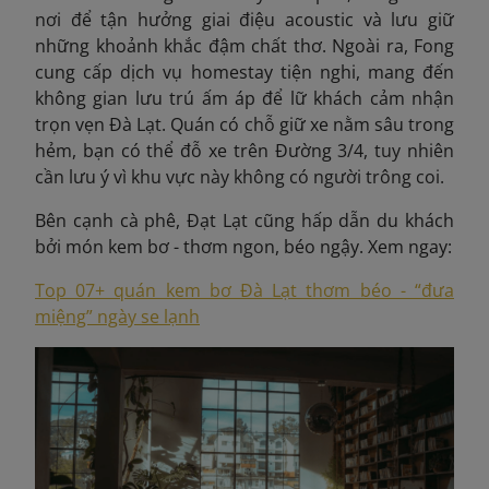
nơi để tận hưởng giai điệu acoustic và lưu giữ
những khoảnh khắc đậm chất thơ. Ngoài ra, Fong
cung cấp dịch vụ homestay tiện nghi, mang đến
không gian lưu trú ấm áp để lữ khách cảm nhận
trọn vẹn Đà Lạt. Quán có chỗ giữ xe nằm sâu trong
hẻm, bạn có thể đỗ xe trên Đường
3/4, tuy nhiên
cần lưu ý vì khu vực này không có người trông coi.
Bên cạnh cà phê, Đạt Lạt cũng hấp dẫn du khách
bởi món kem bơ - thơm ngon, béo ngậy. Xem ngay:
Top 07+ quán kem bơ Đà Lạt thơm béo - “đưa
miệng” ngày se lạnh