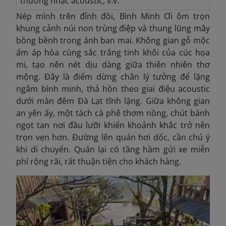
thưởng nhạc acoustic, v.v.
Nép mình trên đỉnh đồi, Bình Minh Ơi ôm trọn
khung cảnh núi non trùng điệp và thung lũng mây
bồng bềnh trong ánh ban mai. Không gian gỗ mộc
ấm áp hòa cùng sắc trắng tinh khôi của cúc họa
mi, tạo nên nét dịu dàng giữa thiên nhiên thơ
mộng. Đây là điểm dừng chân lý tưởng để lặng
ngắm bình minh, thả hồn theo giai điệu acoustic
dưới màn đêm Đà Lạt tĩnh lặng. Giữa không gian
an yên ấy, một tách cà phê thơm nồng, chút bánh
ngọt tan nơi đầu lưỡi khiến khoảnh khắc trở nên
trọn vẹn hơn.
Đường lên quán hơi dốc, cần chú ý
khi di chuyển. Quán lại có tầng hầm gửi xe miễn
phí rộng rãi, rất thuận tiện cho khách hàng.