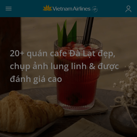
20+ quán cafe Đà Lạt đẹp,
chụp ảnh lung linh & được
đánh giá cao