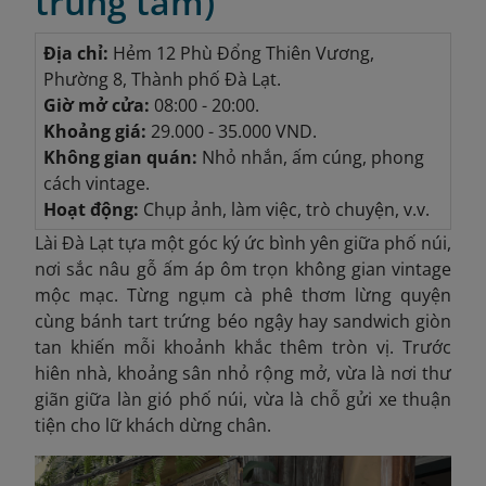
trung tâm)
Địa chỉ:
Hẻm 12 Phù Đổng Thiên Vương,
Phường 8, Thành phố Đà Lạt.
Giờ mở cửa:
08:00 - 20:00.
Khoảng giá:
29.000 - 35.000 VND.
Không gian quán:
Nhỏ nhắn, ấm cúng, phong
cách vintage.
Hoạt động:
Chụp ảnh, làm việc, trò chuyện, v.v.
Lài Đà Lạt tựa một góc ký ức bình yên giữa phố núi,
nơi sắc nâu gỗ ấm áp ôm trọn không gian vintage
mộc mạc. Từng ngụm cà phê thơm lừng quyện
cùng bánh tart trứng béo ngậy hay sandwich giòn
tan khiến mỗi khoảnh khắc thêm tròn vị. Trước
hiên nhà, khoảng sân nhỏ rộng mở, vừa là nơi thư
giãn giữa làn gió phố núi, vừa là chỗ gửi xe thuận
tiện cho lữ khách dừng chân.