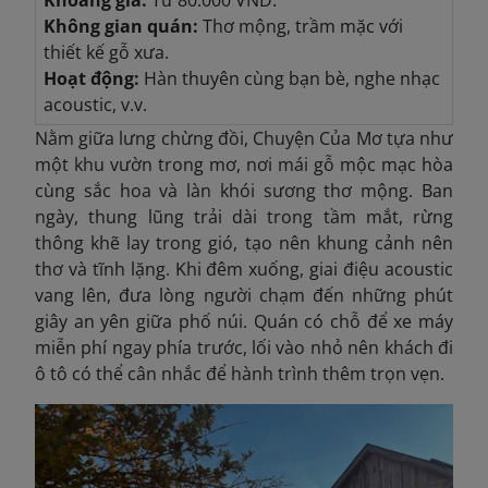
Khoảng giá:
Từ 80.000 VND.
Không gian quán:
Thơ mộng, trầm mặc với
thiết kế gỗ xưa.
Hoạt động:
Hàn thuyên cùng bạn bè, nghe nhạc
acoustic, v.v.
Nằm giữa lưng chừng đồi, Chuyện Của Mơ tựa như
một khu vườn trong mơ, nơi mái gỗ mộc mạc hòa
cùng sắc hoa và làn khói sương thơ mộng. Ban
ngày, thung lũng trải dài trong tầm mắt, rừng
thông khẽ lay trong gió, tạo nên khung cảnh nên
thơ và tĩnh lặng. Khi đêm xuống, giai điệu acoustic
vang lên, đưa lòng người chạm đến những phút
giây an yên giữa phố núi. Quán có chỗ để xe máy
miễn phí ngay phía trước, lối vào nhỏ nên khách đi
ô tô có thể cân nhắc để hành trình thêm trọn vẹn.