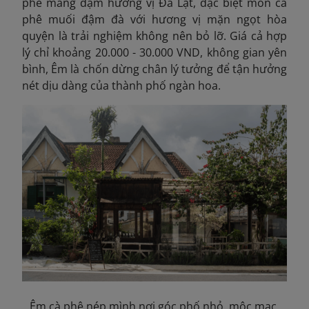
phê mang đậm hương vị Đà Lạt, đặc biệt món cà
phê muối đậm đà với hương vị mặn ngọt hòa
quyện là trải nghiệm không nên bỏ lỡ. Giá cả hợp
lý
chỉ khoảng 20.000 - 30.000 VND, không gian yên
bình, Êm là chốn dừng chân lý tưởng để tận hưởng
nét dịu dàng của thành phố ngàn hoa.
Êm cà phê nép mình nơi góc phố nhỏ, mộc mạc,