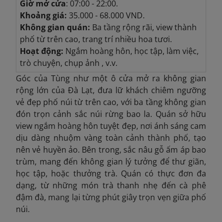
Giờ mở cửa
: 07:00 - 22:00.
Khoảng giá:
35.000 - 68.000 VND.
Không gian quán:
Ba tầng rộng rãi, view thành
phố từ trên cao, trang trí nhiều hoa tươi.
Hoạt động:
Ngắm hoàng hôn, học tập, làm việc,
trò chuyện, chụp ảnh , v.v.
Góc của Tùng như một ô cửa mở ra không gian
rộng lớn của Đà Lạt, đưa lữ khách chiêm ngưỡng
vẻ đẹp phố núi từ trên cao, với ba tầng không gian
đón trọn cảnh sắc núi rừng bao la. Quán sở hữu
view ngắm hoàng hôn tuyệt đẹp, nơi ánh sáng cam
dịu dàng nhuộm vàng toàn cảnh thành phố, tạo
nên vẻ huyền ảo. Bên trong, sắc nâu gỗ ấm áp bao
trùm, mang đến không gian lý tưởng để thư giãn,
học tập, hoặc thưởng trà. Quán có thực đơn đa
dạng, từ những món trà thanh nhẹ đến
cà phê
đậm đà, mang lại từng phút giây trọn vẹn giữa phố
núi.