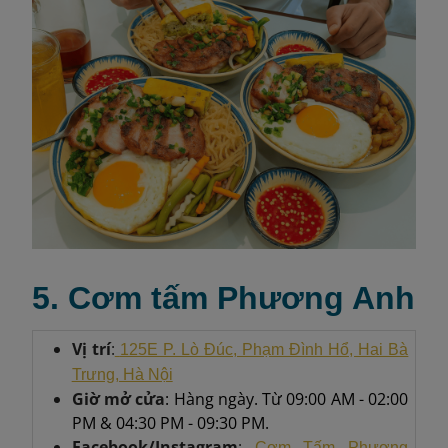
5. Cơm tấm Phương Anh
Vị trí
:
125E P. Lò Đúc, Phạm Đình Hổ, Hai Bà
Trưng, Hà Nội
Giờ mở cửa
: Hàng ngày. Từ 09:00 AM - 02:00
PM & 04:30 PM - 09:30 PM.
Facebook/Instagram
:
Cơm Tấm Phương