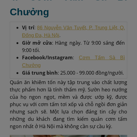
Chưởng
Vị trí
:
86 Nguyễn Văn Tuyết, P. Trung Liệt, Q.
.
Đống Đa, Hà Nội
Giờ mở cửa
: Hàng ngày. Từ 9:00 sáng đến
9:00 tối.
Facebook/Instagram
:
Cơm Tấm Sà Bì
Chưởng
Giá trung bình
: 25.000 - 99.000 đồng/người.
Quán ăn khiêm tốn này tập trung vào chất lượng
thực phẩm hơn là tính thẩm mỹ. Sườn heo nướng
của họ ngon ngọt, mềm và được ướp kỹ, được
phục vụ với cơm tấm tơi xốp và chỗ ngồi đơn giản
nhưng sạch sẽ. Một lựa chọn đáng tin cậy cho
những du khách đang tìm kiếm quán cơm tấm
ngon nhất ở Hà Nội mà không cần sự cầu kỳ.