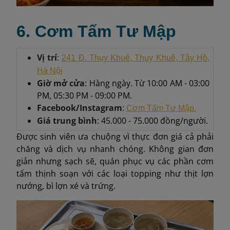
6. Cơm Tấm Tư Mập
Vị trí
:
241 Đ. Thụy Khuê, Thuỵ Khuê, Tây Hồ,
Hà Nội
Giờ mở cửa
: Hàng ngày. Từ 10:00 AM - 03:00
PM, 05:30 PM - 09:00 PM.
Facebook/Instagram
:
Cơm Tấm Tư Mập.
Giá trung bình
: 45.000 - 75.000 đồng/người.
Được sinh viên ưa chuộng vì thực đơn giá cả phải
chăng và dịch vụ nhanh chóng. Không gian đơn
giản nhưng sạch sẽ, quán phục vụ các phần cơm
tấm thịnh soạn với các loại topping như thịt lợn
nướng, bì lợn xé và trứng.