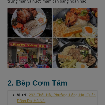
trứng mặn và nước mắm cân bằng hoàn hảo.
2. Bếp Cơm Tấm
Vị trí
:
292 Thái Hà, Phường Láng Hạ, Quận
.
Đống Đa, Hà Nội