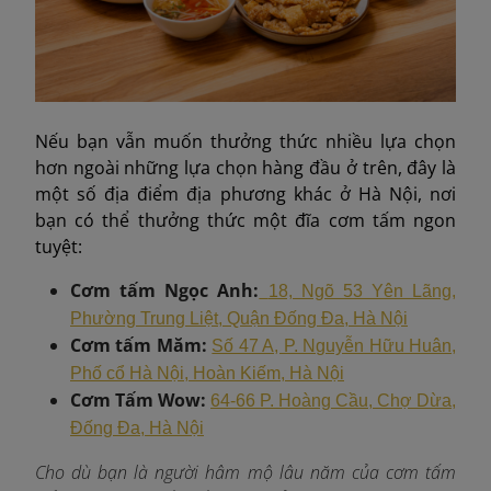
Nếu bạn vẫn muốn thưởng thức nhiều lựa chọn
hơn ngoài những lựa chọn hàng đầu ở trên, đây là
một số địa điểm địa phương khác ở Hà Nội, nơi
bạn có thể thưởng thức một đĩa cơm tấm ngon
tuyệt:
Cơm tấm Ngọc Anh:
18, Ngõ 53 Yên Lãng,
Phường Trung Liệt, Quận Đống Đa, Hà Nội
Cơm tấm Măm:
Số 47 A, P. Nguyễn Hữu Huân,
Phố cổ Hà Nội, Hoàn Kiếm, Hà Nội
Cơm Tấm Wow:
64-66 P. Hoàng Cầu, Chợ Dừa,
Đống Đa, Hà Nội
Cho dù bạn là người hâm mộ lâu năm của cơm tấm