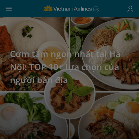
Cơm tấm ngon nhất tại Hà
Nội: TOP 10+ lựa chọn của
người bản địa