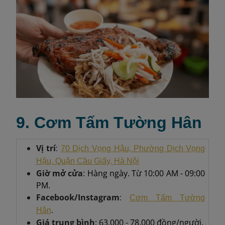
9. Cơm Tấm Tường Hân
Vị trí
:
70 Dịch Vọng Hậu, Phường Dịch Vọng
Hậu, Quận Cầu Giấy, Hà Nội
Giờ mở cửa
: Hàng ngày. Từ 10:00 AM - 09:00
PM.
Facebook/Instagram
:
Cơm Tấm Tường
.
Hân
Giá trung bình
: 63.000 - 78.000 đồng/người.