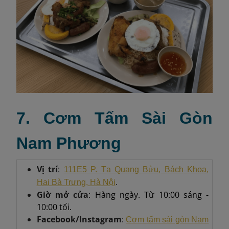
7. Cơm Tấm Sài Gòn
Nam Phương
Vị trí
:
111E5 P. Tạ Quang Bửu, Bách Khoa,
.
Hai Bà Trưng, Hà Nội
Giờ mở cửa
: Hàng ngày. Từ 10:00 sáng -
10:00 tối.
Facebook/Instagram
:
Cơm tấm sài gòn Nam