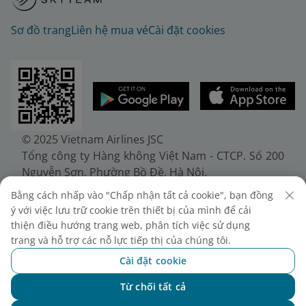
Sơ đồ trang
Liên hệ mua vé
Cài đặt cookies
© 2025 Vietnam Airlines JSC
Tổng công ty Hàng không Việt Nam - CTCP. Số 200
Nguyễn Sơn, Phường Bồ Đề, Hà Nội.
Điện thoại: (+84-24) 38272289. Fax: (+84-24)
Bằng cách nhấp vào "Chấp nhận tất cả cookie", bạn đồng
38722375
ý với việc lưu trữ cookie trên thiết bị của mình để cải
Giấy chứng nhận đăng ký doanh nghiệp, mã số
thiện điều hướng trang web, phân tích việc sử dụng
doanh nghiệp 0100107518, đăng ký lần đầu ngày
trang và hỗ trợ các nỗ lực tiếp thị của chúng tôi.
30/6/2010, đăng ký thay đổi lần thứ 10 ngày
Cài đặt cookie
24/7/2025, cấp bởi Sở Tài chính Thành phố Hà Nội.
Từ chối tất cả
Chat với NEO