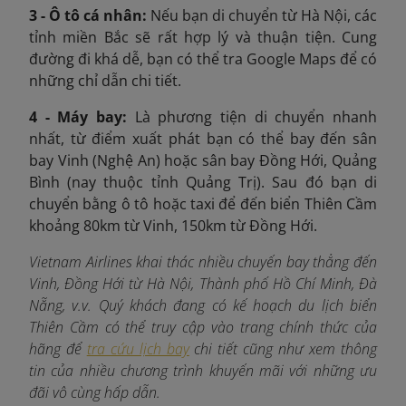
3 - Ô tô cá nhân:
Nếu bạn di chuyển từ Hà Nội, các
tỉnh miền Bắc sẽ rất hợp lý và thuận tiện. Cung
đường đi khá dễ, bạn có thể tra Google Maps để có
những chỉ dẫn chi tiết.
4 - Máy bay:
Là phương tiện di chuyển nhanh
nhất, từ điểm xuất phát bạn có thể bay đến sân
bay Vinh (Nghệ An) hoặc sân bay Đồng Hới, Quảng
Bình (nay thuộc tỉnh Quảng Trị). Sau đó bạn di
chuyển bằng ô tô hoặc taxi để đến biển Thiên Cầm
khoảng 80km từ Vinh, 150km từ Đồng Hới.
Vietnam Airlines khai thác nhiều chuyến bay thẳng đến
Vinh, Đồng Hới từ Hà Nội, Thành phố Hồ Chí Minh, Đà
Nẵng, v.v. Quý khách đang có kế hoạch du lịch biển
Thiên Cầm có thể truy cập vào trang chính thức của
hãng để
tra cứu lịch bay
chi tiết cũng như xem thông
tin của nhiều chương trình khuyến mãi với những ưu
đãi vô cùng hấp dẫn.