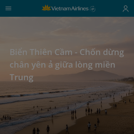
Biển Thiên Cầm - Chốn dừng
chân yên ả giữa lòng miền
Trung