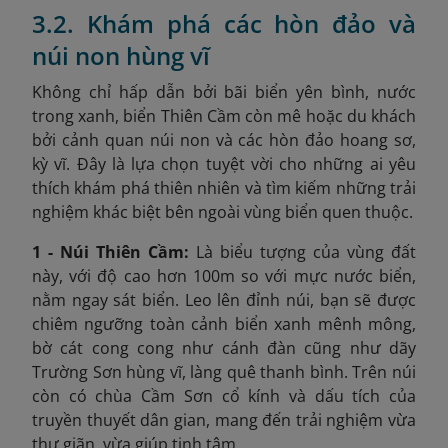
3.2. Khám phá các hòn đảo và
núi non hùng vĩ
Không chỉ hấp dẫn bởi bãi biển yên bình, nước
trong xanh, biển Thiên Cầm còn mê hoặc du khách
bởi cảnh quan núi non và các hòn đảo hoang sơ,
kỳ vĩ. Đây là lựa chọn tuyệt vời cho những ai yêu
thích khám phá thiên nhiên và tìm kiếm những trải
nghiệm khác biệt bên ngoài vùng biển quen thuộc.
1 - Núi Thiên Cầm:
Là biểu tượng của vùng đất
này, với độ cao hơn 100m so với mực nước biển,
nằm ngay sát biển. Leo lên đỉnh núi, bạn sẽ được
chiêm ngưỡng toàn cảnh biển xanh mênh mông,
bờ cát cong cong như cánh đàn cũng như dãy
Trường Sơn hùng vĩ, làng quê thanh bình. Trên núi
còn có chùa Cầm Sơn cổ kính và dấu tích của
truyền thuyết dân gian, mang đến trải nghiệm vừa
thư giãn, vừa giúp tịnh tâm.