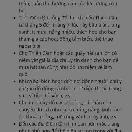
toàn, tuân thủ hướng dẫn của lực lượng cứu
hộ.
Thời điểm lý tưởng để du lịch biển Thiên Cầm
từ tháng 5 đến tháng 7, lúc này bầu trời trong
xanh, ít mưa, nắng nhiều, thích hợp cho bạn
tham gia các hoạt động tắm biển, thể thao
ngoài trời.
Chợ Thiên Cầm hoặc các quầy hải sản lớn có
niêm yết giá là địa chỉ uy tín dành cho bạn để
mua hải sản cũng như đồ lưu niệm về làm
quà.
Khi ra bãi biển hoặc đến nơi đông người, chú ý
giữ gìn đồ dùng cá nhân như điện thoại, trang
sức, ví tiền, túi xách, v.v.
Chuẩn bị đầy đủ các đồ dùng cá nhân cho
chuyến du lịch như kem chống nắng, kính râm,
áo khoác mỏng, mũ rộng vành, máy ảnh, v.v.
Đến các địa điểm tâm linh bạn nên mặc trang
phục phù hợp để thể hiện sự tôn trọng với địa