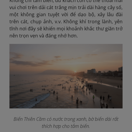
Không chỉ tắm biển, du khách còn có thể thoải mái
vui chơi trên dải cát trắng mịn trải dài hàng cây số,
một không gian tuyệt vời để dạo bộ, xây lâu đài
trên cát, chụp ảnh, v.v. Không khí trong lành, yên
tĩnh nơi đây sẽ khiến mọi khoảnh khắc thư giãn trở
nên trọn vẹn và đáng nhớ hơn.
Biển Thiên Cầm có nước trong xanh, bờ biển dài rất
thích hợp cho tắm biển.