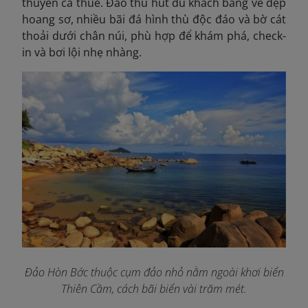
thuyền cá thuê. Đảo thu hút du khách bằng vẻ đẹp
hoang sơ, nhiều bãi đá hình thù độc đáo và bờ cát
thoải dưới chân núi, phù hợp để khám phá, check-
in và bơi lội nhẹ nhàng.
Đảo Hòn Bớc thuộc cụm đảo nhỏ nằm ngoài khơi biển
Thiên Cầm, cách bãi biển vài trăm mét.