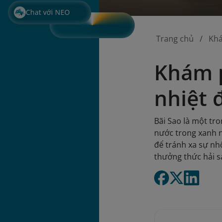
Chat với NEO
Trang chủ
Kh
Khám p
nhiệt 
Bãi Sao là một tr
nước trong xanh nh
để tránh xa sự nh
thưởng thức hải s