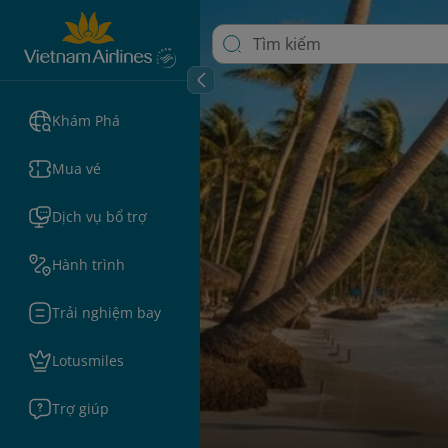
Khám Phá
Mua vé
Dịch vụ bổ trợ
Hành trình
Trải nghiệm bay
Lotusmiles
Trợ giúp