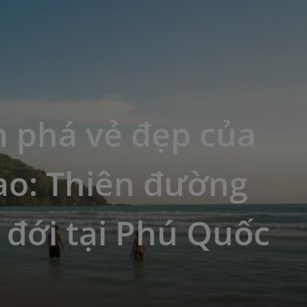
 phá vẻ đẹp của
ao: Thiên đường
 đới tại Phú Quốc