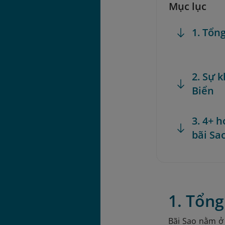
Mục lục
1. Tổn
2. Sự 
Biển
3. 4+ 
bãi Sa
1. Tổng
Bãi Sao nằm ở