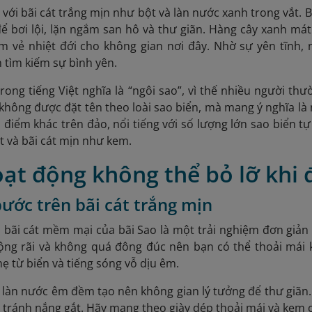
t với bãi cát trắng mịn như bột và làn nước xanh trong vắt.
để bơi lội, lặn ngắm san hô và thư giãn. Hàng cây xanh má
m vẻ nhiệt đới cho không gian nơi đây. Nhờ sự yên tĩnh, 
tìm kiếm sự bình yên.
trong tiếng Việt nghĩa là “ngôi sao”, vì thế nhiều người th
 không được đặt tên theo loài sao biển, mà mang ý nghĩa là n
a điểm khác trên đảo, nổi tiếng với số lượng lớn sao biển t
t và bãi cát mịn như kem.
oạt động không thể bỏ lỡ khi 
bước trên bãi cát trắng mịn
 bãi cát mềm mại của bãi Sao là một trải nghiệm đơn giản 
rộng rãi và không quá đông đúc nên bạn có thể thoải mái
hẹ từ biển và tiếng sóng vỗ dịu êm.
, làn nước êm đềm tạo nên không gian lý tưởng để thư giãn
, tránh nắng gắt. Hãy mang theo giày dép thoải mái và kem