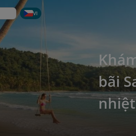
VI
Khám
bãi S
nhiệt