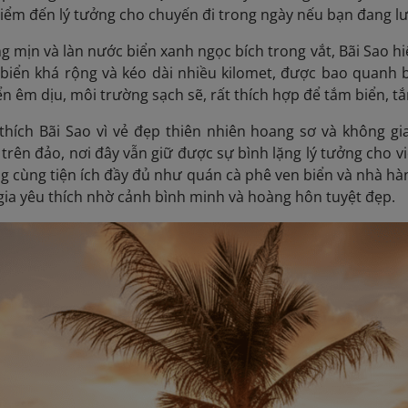
điểm đến lý tưởng cho chuyến đi trong ngày nếu bạn đang lưu
ắng mịn và làn nước biển xanh ngọc bích trong vắt, Bãi Sao 
 biển khá rộng và kéo dài nhiều kilomet, được bao quanh
ển êm dịu, môi trường sạch sẽ, rất thích hợp để tắm biển, 
thích Bãi Sao vì vẻ đẹp thiên nhiên hoang sơ và không gi
trên đảo, nơi đây vẫn giữ được sự bình lặng lý tưởng cho vi
g cùng tiện ích đầy đủ như quán cà phê ven biển và nhà hà
gia yêu thích nhờ cảnh bình minh và hoàng hôn tuyệt đẹp.