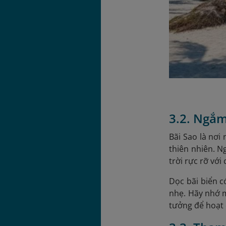
3.2. Ngắ
Bãi Sao là nơ
thiên nhiên. N
trời rực rỡ với
Dọc bãi biển 
nhẹ. Hãy nhớ m
tưởng để hoạt 