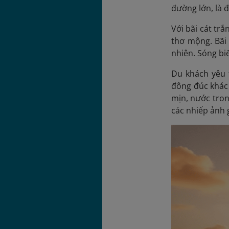
đường lớn, là 
Với bãi cát tr
thơ mộng. Bãi
nhiên. Sóng bi
Du khách yêu 
đông đúc khác 
mịn, nước tron
các nhiếp ảnh 