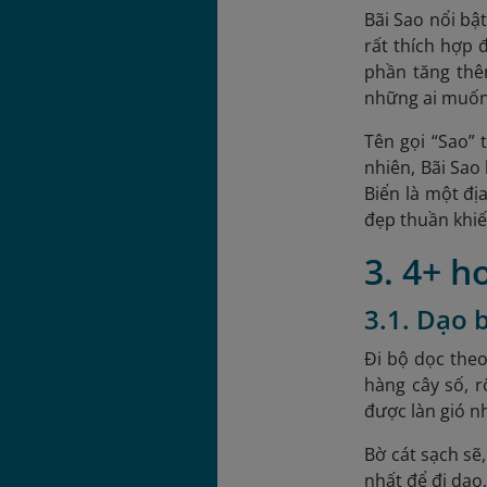
Bãi Sao nổi bậ
rất thích hợp 
phần tăng thê
những ai muốn 
Tên gọi “Sao” 
nhiên, Bãi Sao
Biển là một đị
đẹp thuần khiế
3. 4+ h
3.1. Dạo 
Đi bộ dọc theo
hàng cây số, 
được làn gió n
Bờ cát sạch sẽ
nhất để đi dạo