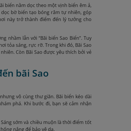
 Bãi biển nằm dọc theo một vịnh biển êm ả,
t dọc bờ biển tạo bóng râm tự nhiên, góp
nơi này trở thành điểm đến lý tưởng cho
ường nhầm lẫn với “Bãi biển Sao Biển”. Tuy
ơi tỏa sáng, rực rỡ. Trong khi đó, Bãi Sao
ự nhiên. Còn Bãi Sao được yêu thích bởi vẻ
đến bãi Sao
nhưng vô cùng thư giãn. Bãi biển kéo dài
 khám phá. Khi bước đi, bạn sẽ cảm nhận
. Sáng sớm và chiều muộn là thời điểm tốt
 chống nắng để bảo vệ da.