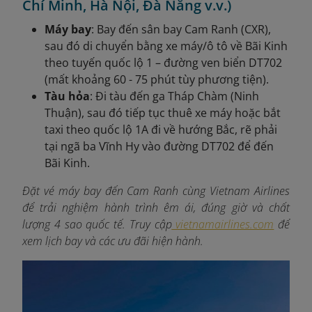
Chí Minh, Hà Nội, Đà Nẵng v.v.)
Máy bay
: Bay đến sân bay Cam Ranh (CXR),
sau đó di chuyển bằng xe máy/ô tô về Bãi Kinh
theo tuyến quốc lộ 1 – đường ven biển DT702
(mất khoảng 60 - 75 phút tùy phương tiện).
Tàu hỏa
: Đi tàu đến ga Tháp Chàm (Ninh
Thuận), sau đó tiếp tục thuê xe máy hoặc bắt
taxi theo quốc lộ 1A đi về hướng Bắc, rẽ phải
tại ngã ba Vĩnh Hy vào đường DT702 để đến
Bãi Kinh.
Đặt vé máy bay đến Cam Ranh cùng Vietnam Airlines
để trải nghiệm hành trình êm ái, đúng giờ và chất
lượng 4 sao quốc tế. Truy cập
vietnamairlines.com
để
xem lịch bay và các ưu đãi hiện hành.