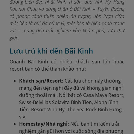
đường biển đẹp nhất Ninh Thuận, qua Vĩnh Hy, Hang
Rái, núi Chúa và dừng chân ở Bãi Kinh – Tuyến đường
có phong cảnh thiên nhiên ấn tượng, uốn lượn giữa
một bên là núi đá hùng vĩ, một bên là biển xanh trong
vắt – mang đến trải nghiệm vừa khám phá, vừa thư
giãn.
Lưu trú khi đến Bãi Kinh
Quanh
Bãi Kinh có nhiều khách sạn lớn hoặc
resort bạn có thể tham khảo như:
Khách sạn/Resort:
Các lựa chọn này thường
mang đến tiện nghi đầy đủ và không gian nghỉ
dưỡng thoải mái. Nổi bật có Casa Maya Resort,
Swiss-Belvillas Solavita Binh Tien, Aloha Bình
Tiên, Resort Vĩnh Hy, The Sea Rock Bình Hưng,
v.v.
Homestay/Nhà nghỉ:
Nếu bạn tìm kiếm trải
nghiệm gần gũi hơn với cuộc sống địa phương