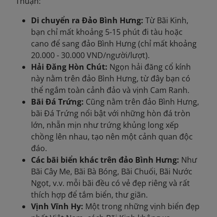
Thuận:
Di chuyển ra Đảo Bình Hưng:
Từ Bãi Kinh,
bạn chỉ mất khoảng 5-15 phút đi tàu hoặc
cano để sang đảo Bình Hưng (chỉ mất khoảng
20.000 - 30.000 VND/người/lượt).
Hải Đăng Hòn Chút:
Ngọn hải đăng cổ kính
này nằm trên đảo Bình Hưng, từ đây bạn có
thể ngắm toàn cảnh đảo và vịnh Cam Ranh.
Bãi Đá Trứng:
Cũng nằm trên đảo Bình Hưng,
bãi Đá Trứng nổi bật với những hòn đá tròn
lớn, nhẵn mịn như trứng khủng long xếp
chồng lên nhau, tạo nên một cảnh quan độc
đáo.
Các bãi biển khác trên đảo Bình Hưng:
Như
Bãi Cây Me, Bãi Bà Bóng, Bãi Chuối, Bãi Nước
Ngọt, v.v. mỗi bãi đều có vẻ đẹp riêng và rất
thích hợp để tắm biển, thư giãn.
Vịnh Vĩnh Hy:
Một trong những vịnh biển đẹp