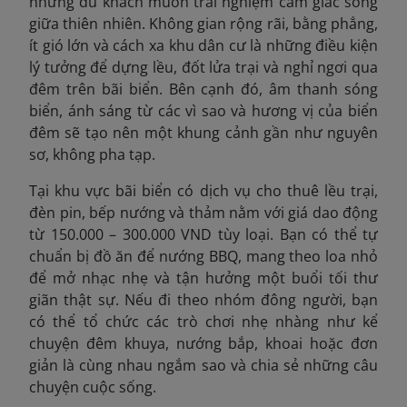
những du khách muốn trải nghiệm cảm giác sống
giữa thiên nhiên. Không gian rộng rãi, bằng phẳng,
ít gió lớn và cách xa khu dân cư là những điều kiện
lý tưởng để dựng lều, đốt lửa trại và nghỉ ngơi qua
đêm trên bãi biển. Bên cạnh đó, âm thanh sóng
biển, ánh sáng từ các vì sao và hương vị của biển
đêm sẽ tạo nên một khung cảnh gần như nguyên
sơ, không pha tạp.
Tại khu vực bãi biển có dịch vụ cho thuê lều trại,
đèn pin, bếp nướng và thảm nằm với giá dao động
từ 150.000 – 300.000 VND tùy loại. Bạn có thể tự
chuẩn bị đồ ăn để nướng BBQ, mang theo loa nhỏ
để mở nhạc nhẹ và tận hưởng một buổi tối thư
giãn thật sự. Nếu đi theo nhóm đông người, bạn
có thể tổ chức các trò chơi nhẹ nhàng như kể
chuyện đêm khuya, nướng bắp, khoai hoặc đơn
giản là cùng nhau ngắm sao và chia sẻ những câu
chuyện cuộc sống.