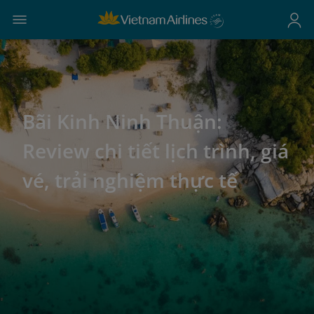
Bãi Kinh Ninh Thuận:
Review chi tiết lịch trình, giá
vé, trải nghiệm thực tế