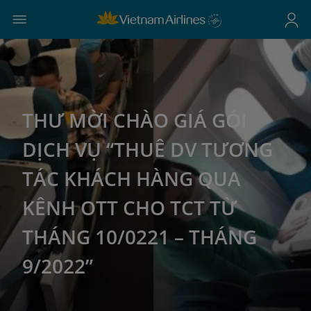
THƯ MỜI CHÀO GIÁ GÓI
DỊCH VỤ “THUÊ DV TƯƠNG
TÁC KHÁCH HÀNG QUA
KÊNH OTT CHO TCT TỪ
THÁNG 10/0221 – THÁNG
9/2022”