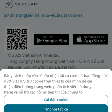
Sơ đồ trang
Liên hệ mua vé
Cài đặt cookies
© 2025 Vietnam Airlines JSC
Tổng công ty Hàng không Việt Nam - CTCP. Số 200
Nguyễn Sơn, Phường Bồ Đề, Hà Nội.
Điện thoại: (+84-24) 38272289. Fax: (+84-24)
Bằng cách nhấp vào "Chấp nhận tất cả cookie", bạn đồng
38722375
ý với việc lưu trữ cookie trên thiết bị của mình để cải
Giấy chứng nhận đăng ký doanh nghiệp, mã số
thiện điều hướng trang web, phân tích việc sử dụng
doanh nghiệp 0100107518, đăng ký lần đầu ngày
trang và hỗ trợ các nỗ lực tiếp thị của chúng tôi.
30/6/2010, đăng ký thay đổi lần thứ 10 ngày
Cài đặt cookie
24/7/2025, cấp bởi Sở Tài chính Thành phố Hà Nội.
Từ chối tất cả