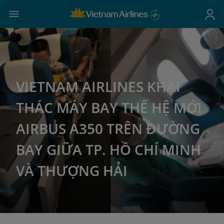
VIETNAM AIRLINES KHAI
THÁC MÁY BAY THẾ HỆ MỚI
AIRBUS A350 TRÊN ĐƯỜNG
BAY GIỮA TP. HỒ CHÍ MINH
VÀ THƯỢNG HẢI