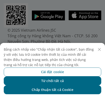
© 2025 Vietnam Airlines JSC
Tổng công ty Hàng không Việt Nam - CTCP. Số 200
Nguyễn Sơn, Phường Bồ Đề, Hà Nội.
Điện thoại: (+84-24) 38272289. Fax: (+84-24)
Bằng cách nhấp vào "Chấp nhận tất cả cookie", bạn đồng
38722375
ý với việc lưu trữ cookie trên thiết bị của mình để cải
Giấy chứng nhận đăng ký doanh nghiệp, mã số
thiện điều hướng trang web, phân tích việc sử dụng
doanh nghiệp 0100107518, đăng ký lần đầu ngày
trang và hỗ trợ các nỗ lực tiếp thị của chúng tôi.
30/6/2010, đăng ký thay đổi lần thứ 10 ngày
Cài đặt cookie
24/7/2025, cấp bởi Sở Tài chính Thành phố Hà Nội.
Từ chối tất cả
Chat với NEO
Chấp thuận tất cả Cookie