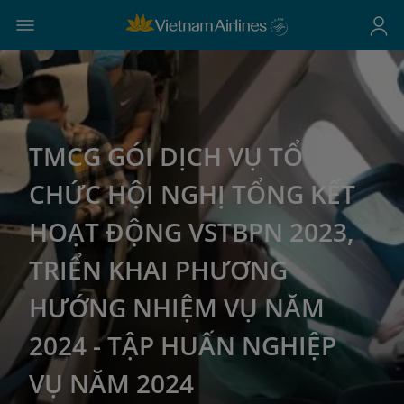
TMCG GÓI DỊCH VỤ TỔ
CHỨC HỘI NGHỊ TỔNG KẾT
HOẠT ĐỘNG VSTBPN 2023,
TRIỂN KHAI PHƯƠNG
HƯỚNG NHIỆM VỤ NĂM
2024 - TẬP HUẤN NGHIỆP
VỤ NĂM 2024