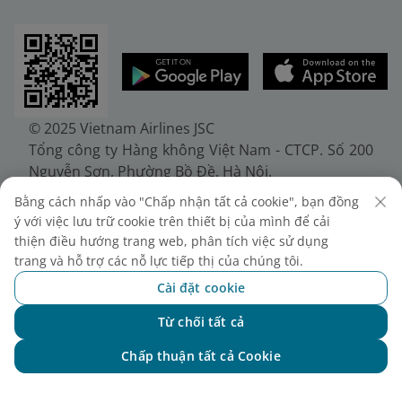
© 2025 Vietnam Airlines JSC
Tổng công ty Hàng không Việt Nam - CTCP. Số 200
Nguyễn Sơn, Phường Bồ Đề, Hà Nội.
Điện thoại: (+84-24) 38272289. Fax: (+84-24)
Bằng cách nhấp vào "Chấp nhận tất cả cookie", bạn đồng
38722375
ý với việc lưu trữ cookie trên thiết bị của mình để cải
Giấy chứng nhận đăng ký doanh nghiệp, mã số
thiện điều hướng trang web, phân tích việc sử dụng
doanh nghiệp 0100107518, đăng ký lần đầu ngày
trang và hỗ trợ các nỗ lực tiếp thị của chúng tôi.
30/6/2010, đăng ký thay đổi lần thứ 10 ngày
Cài đặt cookie
24/7/2025, cấp bởi Sở Tài chính Thành phố Hà Nội.
Từ chối tất cả
Chat với NEO
Chấp thuận tất cả Cookie