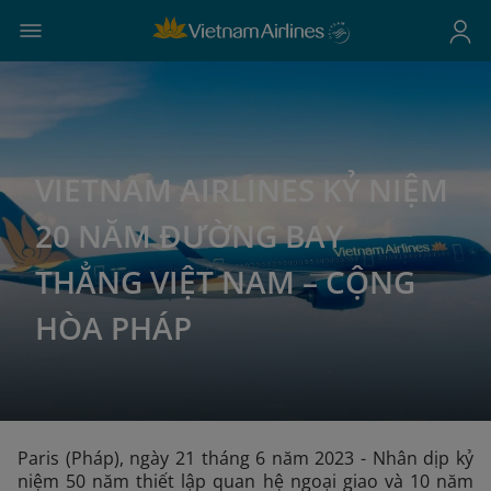
VIETNAM AIRLINES KỶ NIỆM
20 NĂM ĐƯỜNG BAY
THẲNG VIỆT NAM – CỘNG
HÒA PHÁP
Paris (Pháp), ngày 21 tháng 6 năm 2023 - Nhân dịp kỷ
niệm 50 năm thiết lập quan hệ ngoại giao và 10 năm