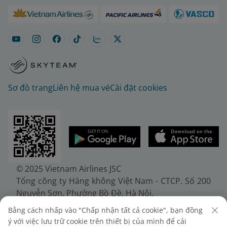
Sơ đồ trang
Liên hệ mua vé
Cài đặt cookies
© 2025 Vietnam Airlines JSC
Tổng công ty Hàng không Việt Nam - CTCP. Số 200
Nguyễn Sơn, Phường Bồ Đề, Hà Nội.
Điện thoại: (+84-24) 38272289. Fax: (+84-24)
Bằng cách nhấp vào "Chấp nhận tất cả cookie", bạn đồng
38722375
ý với việc lưu trữ cookie trên thiết bị của mình để cải