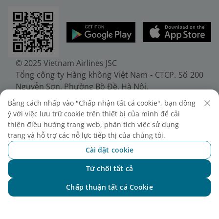
© 2025 Vietnam Airlines JSC
Tổng công ty Hàng không Việt Nam - CTCP. Số 200
Nguyễn Sơn, Phường Bồ Đề, Hà Nội.
Điện thoại: (+84-24) 38272289. Fax: (+84-24)
Bằng cách nhấp vào "Chấp nhận tất cả cookie", bạn đồng
38722375
ý với việc lưu trữ cookie trên thiết bị của mình để cải
Giấy chứng nhận đăng ký doanh nghiệp, mã số
thiện điều hướng trang web, phân tích việc sử dụng
doanh nghiệp 0100107518, đăng ký lần đầu ngày
trang và hỗ trợ các nỗ lực tiếp thị của chúng tôi.
30/6/2010, đăng ký thay đổi lần thứ 10 ngày
Cài đặt cookie
24/7/2025, cấp bởi Sở Tài chính Thành phố Hà Nội.
Từ chối tất cả
Chat với NEO
Chấp thuận tất cả Cookie