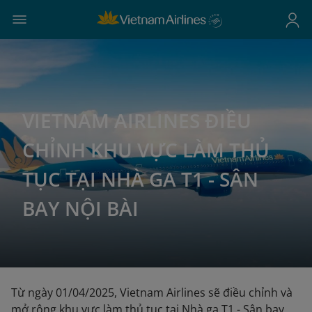
VIETNAM AIRLINES ĐIỀU
CHỈNH KHU VỰC LÀM THỦ
TỤC TẠI NHÀ GA T1 - SÂN
BAY NỘI BÀI
Từ ngày 01/04/2025, Vietnam Airlines sẽ điều chỉnh và
mở rộng khu vực làm thủ tục tại Nhà ga T1 - Sân bay