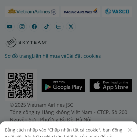
Sơ đồ trang
Liên hệ mua vé
Cài đặt cookies
© 2025 Vietnam Airlines JSC
Tổng công ty Hàng không Việt Nam - CTCP. Số 200
Nguyễn Sơn, Phường Bồ Đề, Hà Nội.
Điện thoại: (+84-24) 38272289. Fax: (+84-24)
Bằng cách nhấp vào "Chấp nhận tất cả cookie", bạn đồng
38722375
ý với việc lưu trữ cookie trên thiết bị của mình để cải