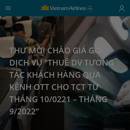
THƯ MỜI CHÀO GIÁ GÓI
DỊCH VỤ “THUÊ DV TƯƠNG
TÁC KHÁCH HÀNG QUA
KÊNH OTT CHO TCT TỪ
THÁNG 10/0221 – THÁNG
9/2022”