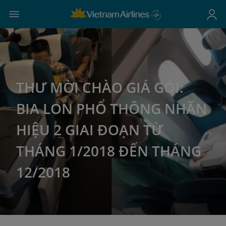
THƯ MỜI CHÀO GIÁ GÓI:
BIA LON PHỔ THÔNG NHÃN
HIỆU 2 GIAI ĐOẠN TỪ
THÁNG 1/2018 ĐẾN THÁNG
12/2018