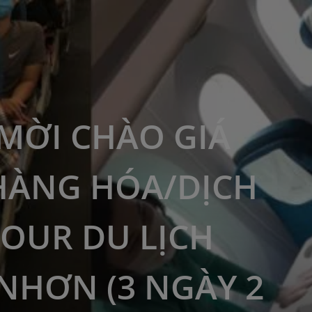
MỜI CHÀO GIÁ
HÀNG HÓA/DỊCH
TOUR DU LỊCH
NHƠN (3 NGÀY 2