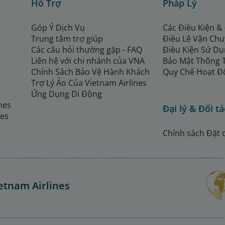
Hỗ Trợ
Pháp Lý
Góp Ý Dịch Vụ
Các Điều Kiện &
Trung tâm trợ giúp
Điều Lệ Vận Ch
Các câu hỏi thường gặp - FAQ
Điều Kiện Sử Dụ
Liên hệ với chi nhánh của VNA
Bảo Mật Thông 
Chính Sách Bảo Vệ Hành Khách
Quy Chế Hoạt Đ
Trợ Lý Ảo Của Vietnam Airlines
Ứng Dụng Di Động
ines
Đại lý & Đối tá
nes
Chính sách Đặt 
etnam Airlines