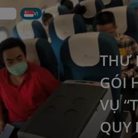
VI
THƯ 
GÓI 
VỤ “
QUY 