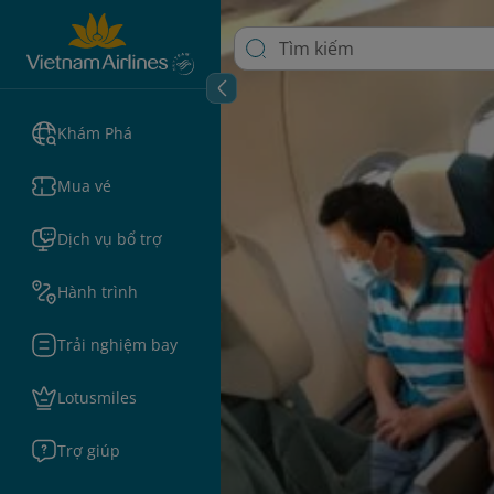
Khám Phá
Mua vé
Dịch vụ bổ trợ
Hành trình
Trải nghiệm bay
Lotusmiles
Trợ giúp