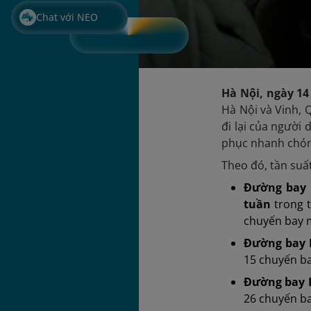
Chat với NEO
Hà Nội, ngày 14
Hà Nội và Vinh, 
đi lại của người
phục nhanh chó
Theo đó, tần suấ
Đường bay 
tuần
trong t
chuyến bay m
Đường bay 
15 chuyến ba
Đường bay H
26 chuyến ba