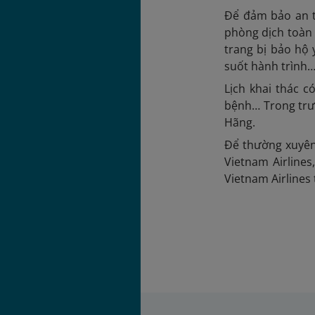
Để đảm bảo an t
phòng dịch toàn 
trang bị bảo hộ 
suốt hành trình…
Lịch khai thác c
bệnh… Trong trườ
Hãng.
Để thường xuyên
Vietnam Airlines
Vietnam Airlines