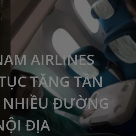
NAM AIRLINES
 TỤC TĂNG TẦN
 NHIỀU ĐƯỜNG
NỘI ĐỊA