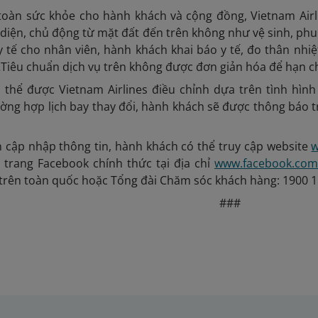
oàn sức khỏe cho hành khách và cộng đồng, Vietnam Airli
diện, chủ động từ mặt đất đến trên không như vệ sinh, phun
y tế cho nhân viên, hành khách khai báo y tế, đo thân nhiệ
Tiêu chuẩn dịch vụ trên không được đơn giản hóa để hạn chế
ó thể được Vietnam Airlines điều chỉnh dựa trên tình hình
ng hợp lịch bay thay đổi, hành khách sẽ được thông báo t
 cập nhập thông tin, hành khách có thể truy cập website
w
, trang Facebook chính thức tại địa chỉ
www.facebook.com/
 trên toàn quốc hoặc Tổng đài Chăm sóc khách hàng: 1900 1
###