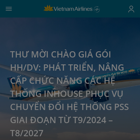
THƯ MỜI CHÀO GIÁ GÓI
HH/DV: PHÁT TRIỂN, NÂNG
CẤP CHỨC NĂNG CÁC HỆ
THỐNG INHOUSE PHỤC VỤ
CHUYỂN ĐỔI HỆ THỐNG PSS
GIAI ĐOẠN TỪ T9/2024 –
T8/2027